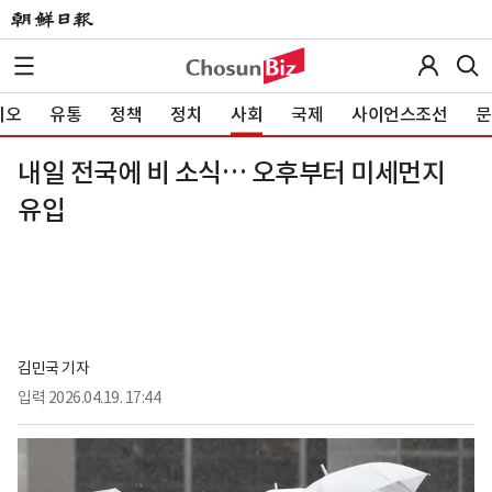
이오
유통
정책
정치
사회
국제
사이언스조선
문
내일 전국에 비 소식… 오후부터 미세먼지
유입
김민국 기자
입력
2026.04.19. 17:44