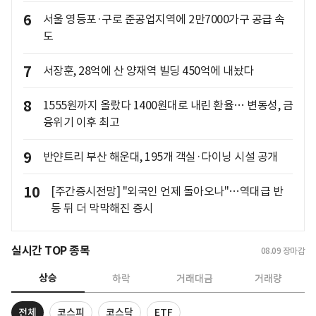
6
서울 영등포·구로 준공업지역에 2만7000가구 공급 속
도
7
서장훈, 28억에 산 양재역 빌딩 450억에 내놨다
8
1555원까지 올랐다 1400원대로 내린 환율… 변동성, 금
융위기 이후 최고
9
반얀트리 부산 해운대, 195개 객실·다이닝 시설 공개
10
[주간증시전망] "외국인 언제 돌아오나"…역대급 반
등 뒤 더 막막해진 증시
실시간 TOP 종목
08.09
장마감
상승
하락
거래대금
거래량
전체
코스피
코스닥
ETF