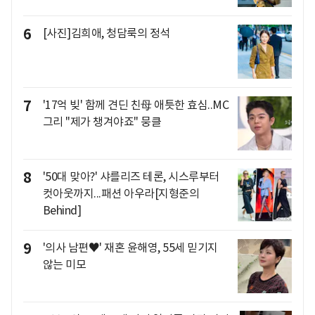
6
[사진]김희애, 청담룩의 정석
7
'17억 빚' 함께 견딘 친母 애틋한 효심..MC
그리 "제가 챙겨야죠" 뭉클
8
'50대 맞아?' 샤를리즈 테론, 시스루부터
컷아웃까지...패션 아우라[지형준의
Behind]
9
'의사 남편♥' 재혼 윤해영, 55세 믿기지
않는 미모