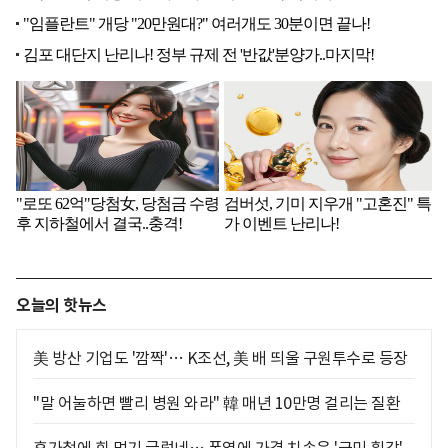
오늘의 핫뉴스
美 방산 기업도 '깜짝'… K조선, 美 배 띄울 구원투수로 등장
"말 어눌하면 빨리 병원 와라" 韓 매년 10만명 걸리는 질환
휴가철에 회 먹기 글렀네… 폭염에 가격 치솟은 '국민 횟감'