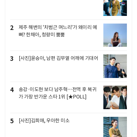
2
제주 해변의 '차범근 며느리'가 왜이리 예
뻐? 한채아, 청량미 뿜뿜
3
[사진]윤승아, 남편 김무열 어깨에 기대어
4
송강·이도현 보다 남주혁…전역 후 복귀
가 가장 반가운 스타 1위 [★POLL]
5
[사진]김희애, 우아한 미소