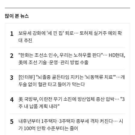
많이 본 뉴스
1
보유세 강화에 '세 낀 집' 퇴로… 토허제 실거주 예외 확
대 추진
2
"한화는 조선소 인수, 우리는 노하우를 판다"… HD현대,
美에 조선 기술·운영·관리 방법 수출
3
[인터뷰] "뇌졸중 골든타임 지키는 '뇌동맥류 치료'"…개
두술 없이 혈관 타고 들어가 막는다
4
美 국방부, 이란전 무기 소진에 방산업체 증산 압박… "3
주 내 납품 계획 내라"
5
내후년부터 1주택자·3주택자 종부세 격차 커진다… 시
가 100억 안팎 수준부터는 줄어