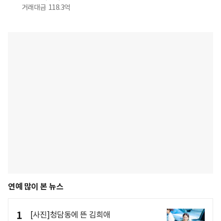
거래대금
118.3억
연예 많이 본 뉴스
1
[사진]청담동에 뜬 김희애