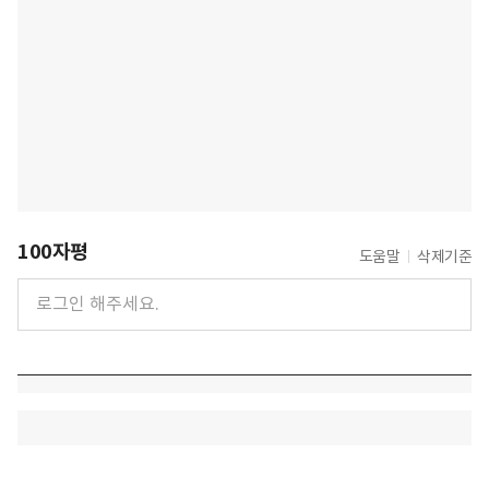
100자평
도움말
삭제기준