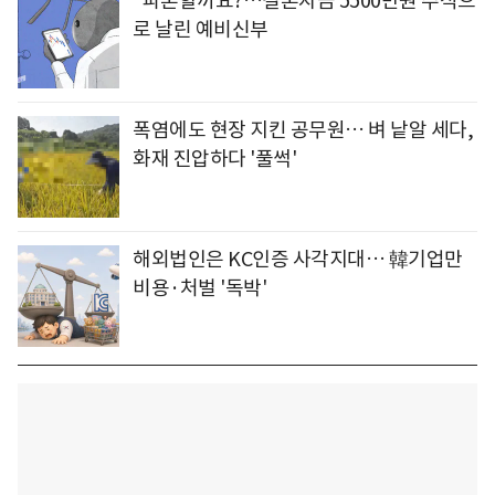
"파혼할까요?…결혼자금 5500만원 주식으
로 날린 예비신부
폭염에도 현장 지킨 공무원… 벼 낱알 세다,
화재 진압하다 '풀썩'
해외법인은 KC인증 사각지대… 韓기업만
비용·처벌 '독박'