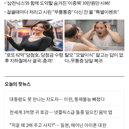
오늘의 핫뉴스
대통령도 못 만나는 지도자… 이란, 통제불능 빠졌다
전세계 3억명 귀 호강… 넷플릭스급 돌풍 일으킨 음악 앱
"저걸 왜 2배 주고 사지?"… 일본, 때아닌 아이폰 대란