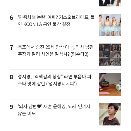
6
'인종차별 논란' 여파? 키스오브라이프, 돌
연 KCON LA 공연 불참 결정
7
욕조에서 숨진 29세 만삭 아내, 의사 남편
주장과 달리 사인은 질식사? (형수다2)
8
성시경, "죄책감의 상징" 라면 투움바 파
스타 맛에 감탄 ('성시경레시피')
9
'의사 남편♥' 재혼 윤해영, 55세 믿기지
않는 미모