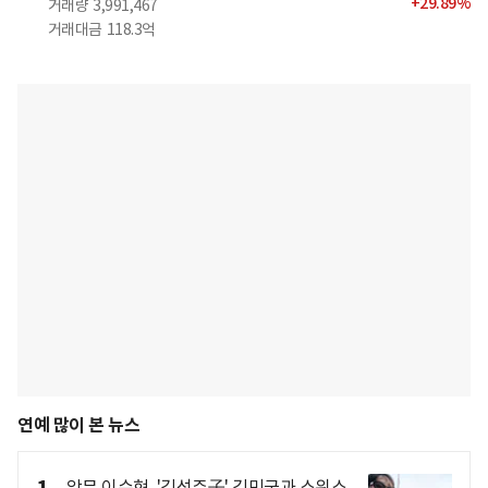
+
29.89
%
거래량
3,991,467
거래대금
118.3억
연예 많이 본 뉴스
악뮤 이수현, '김성주子' 김민국과 스위스