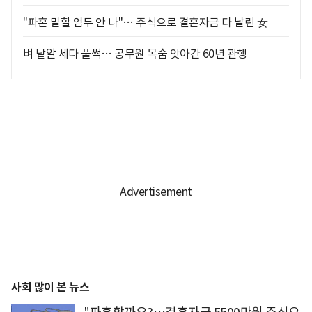
"파혼 말할 엄두 안 나"… 주식으로 결혼자금 다 날린 女
벼 낱알 세다 풀썩… 공무원 목숨 앗아간 60년 관행
사회 많이 본 뉴스