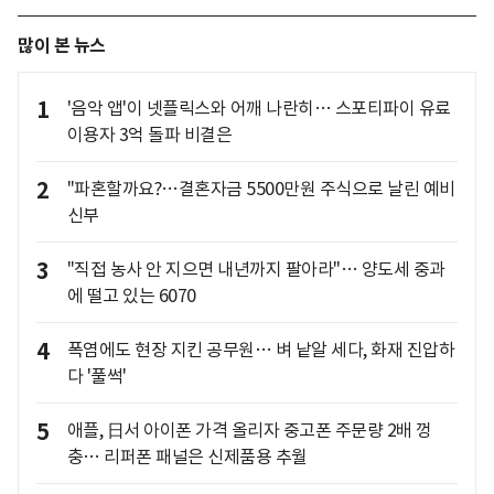
많이 본 뉴스
1
'음악 앱'이 넷플릭스와 어깨 나란히… 스포티파이 유료
이용자 3억 돌파 비결은
2
"파혼할까요?…결혼자금 5500만원 주식으로 날린 예비
신부
3
"직접 농사 안 지으면 내년까지 팔아라"… 양도세 중과
에 떨고 있는 6070
4
폭염에도 현장 지킨 공무원… 벼 낱알 세다, 화재 진압하
다 '풀썩'
5
애플, 日서 아이폰 가격 올리자 중고폰 주문량 2배 껑
충… 리퍼폰 패널은 신제품용 추월