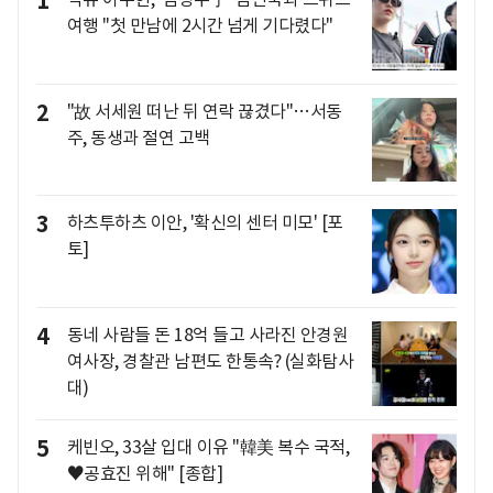
1
여행 "첫 만남에 2시간 넘게 기다렸다"
2
"故 서세원 떠난 뒤 연락 끊겼다"…서동
주, 동생과 절연 고백
3
하츠투하츠 이안, '확신의 센터 미모' [포
토]
4
동네 사람들 돈 18억 들고 사라진 안경원
여사장, 경찰관 남편도 한통속? (실화탐사
대)
5
케빈오, 33살 입대 이유 "韓美 복수 국적,
♥공효진 위해" [종합]