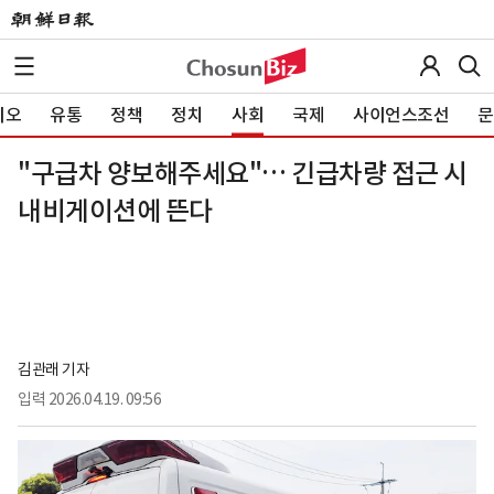
이오
유통
정책
정치
사회
국제
사이언스조선
문
"구급차 양보해주세요"… 긴급차량 접근 시
내비게이션에 뜬다
김관래 기자
입력
2026.04.19. 09:56