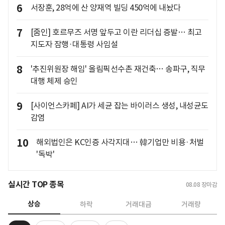
6
서장훈, 28억에 산 양재역 빌딩 450억에 내놨다
7
[줌인] 호르무즈 서명 앞두고 이란 리더십 증발… 최고
지도자 잠행·대통령 사임설
8
'추진위원장 해임' 올림픽선수촌 재건축… 송파구, 직무
대행 체제 승인
9
[사이언스카페] AI가 세균 잡는 바이러스 생성, 내성균도
감염
10
해외법인은 KC인증 사각지대… 韓기업만 비용·처벌
'독박'
실시간 TOP 종목
08.08
장마감
상승
하락
거래대금
거래량