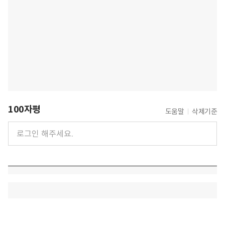
100자평
도움말
삭제기준