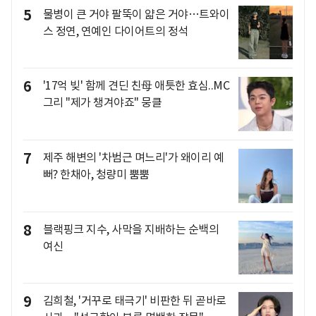
5
물병이 큰 거야 팔뚝이 얇은 거야…트와이
스 정연, 연예인 다이어트의 정석
6
'17억 빚' 함께 견딘 친母 애틋한 효심..MC
그리 "제가 챙겨야죠" 뭉클
7
제주 해변의 '차범근 며느리'가 왜이리 예
뻐? 한채아, 청량미 뿜뿜
8
블랙핑크 지수, 사막을 지배하는 순백의
여신
9
김희철, '거꾸로 태극기' 비판한 뒤 곧바로