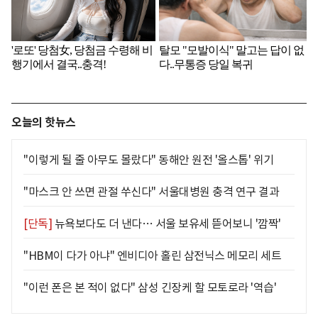
오늘의 핫뉴스
"이렇게 될 줄 아무도 몰랐다" 동해안 원전 '올스톱' 위기
"마스크 안 쓰면 관절 쑤신다" 서울대병원 충격 연구 결과
[단독]
뉴욕보다도 더 낸다… 서울 보유세 뜯어보니 '깜짝'
"HBM이 다가 아냐" 엔비디아 홀린 삼전닉스 메모리 세트
"이런 폰은 본 적이 없다" 삼성 긴장케 할 모토로라 '역습'