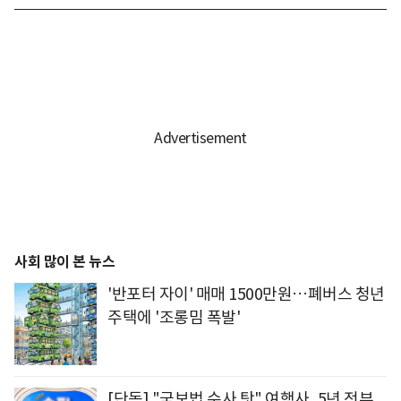
사회 많이 본 뉴스
'반포터 자이' 매매 1500만원…폐버스 청년
주택에 '조롱밈 폭발'
[단독] "국보법 수사 탓" 여행사, 5년 전부