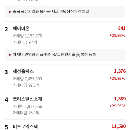
중국 국유기업과 육가공 제품 위탁생산계약 체결
841
2
에이비온
+
29.98
%
거래량
1,153,875
거래대금
9.4억
차세대 면역항암 플랫폼 iRAC 원천기술 美 특허 등록
1,376
3
해성옵틱스
+
29.93
%
거래량
7,457,893
거래대금
97.5억
1,389
4
크리스탈신소재
+
29.93
%
거래량
1,927,656
거래대금
25.9억
11,590
5
비츠로넥스텍