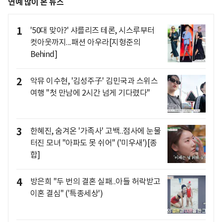
연예 많이 본 뉴스
1
'50대 맞아?' 샤를리즈 테론, 시스루부터
컷아웃까지...패션 아우라[지형준의
Behind]
2
악뮤 이수현, '김성주子' 김민국과 스위스
여행 "첫 만남에 2시간 넘게 기다렸다"
3
한혜진, 숨겨온 '가족사' 고백..점사에 눈물
터진 모녀 "아파도 못 쉬어" ('미우새')[종
합]
4
방은희 "두 번의 결혼 실패..아들 허락받고
이혼 결심" ('특종세상')