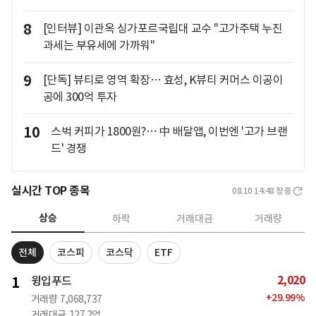
8
[인터뷰] 이관옥 싱가포르국립대 교수 "고가주택 누진
과세는 부유세에 가까워"
9
[단독] 뷰티로 영역 확장… 효성, K뷰티 커머스 이공이
공에 300억 투자
10
스벅 커피가 1800원?… 中 배달앱, 이번엔 '고가 브랜
드' 경쟁
실시간 TOP 종목
08.10 14:48
장중
상승
하락
거래대금
거래량
전체
코스피
코스닥
ETF
2,020
1
윙입푸드
+
29.99
%
거래량
7,068,737
거래대금
127.2억