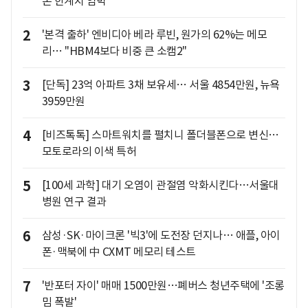
온 한계치 임박
2
'본격 출하' 엔비디아 베라 루빈, 원가의 62%는 메모
리… "HBM4보다 비중 큰 소캠2"
3
[단독] 23억 아파트 3채 보유세… 서울 4854만원, 뉴욕
3959만원
4
[비즈톡톡] 스마트워치를 펼치니 폴더블폰으로 변신…
모토로라의 이색 특허
5
[100세 과학] 대기 오염이 관절염 악화시킨다…서울대
병원 연구 결과
6
삼성·SK·마이크론 '빅3'에 도전장 던지나… 애플, 아이
폰·맥북에 中 CXMT 메모리 테스트
7
'반포터 자이' 매매 1500만원…폐버스 청년주택에 '조롱
밈 폭발'