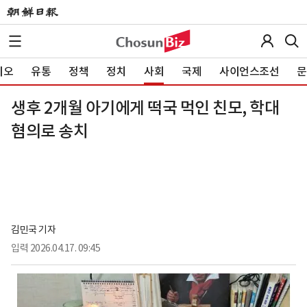
이오
유통
정책
정치
사회
국제
사이언스조선
문
생후 2개월 아기에게 떡국 먹인 친모, 학대
혐의로 송치
김민국 기자
입력
2026.04.17. 09:45