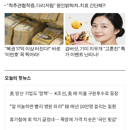
오늘의 핫뉴스
美 방산 기업도 '깜짝'… K조선, 美 배 띄울 구원투수로 등장
"말 어눌하면 빨리 병원 와라" 韓 매년 10만명 걸리는 질환
휴가철에 회 먹기 글렀네… 폭염에 가격 치솟은 '국민 횟감'