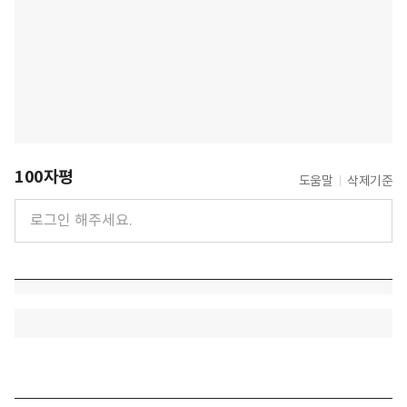
100자평
도움말
삭제기준