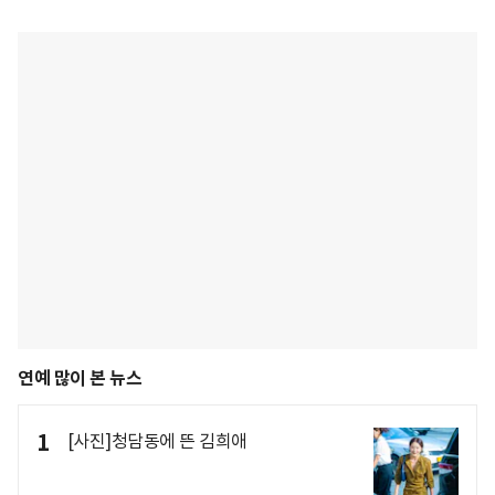
연예 많이 본 뉴스
1
[사진]청담동에 뜬 김희애