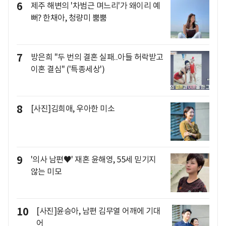
6
제주 해변의 '차범근 며느리'가 왜이리 예
뻐? 한채아, 청량미 뿜뿜
7
방은희 "두 번의 결혼 실패..아들 허락받고
이혼 결심" ('특종세상')
8
[사진]김희애, 우아한 미소
9
'의사 남편♥' 재혼 윤해영, 55세 믿기지
않는 미모
10
[사진]윤승아, 남편 김무열 어깨에 기대
어