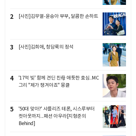
2
[사진]김무열-윤승아 부부, 달콤한 손하트
3
[사진]김희애, 청담룩의 정석
4
'17억 빚' 함께 견딘 친母 애틋한 효심..MC
그리 "제가 챙겨야죠" 뭉클
5
'50대 맞아?' 샤를리즈 테론, 시스루부터
컷아웃까지...패션 아우라[지형준의
Behind]