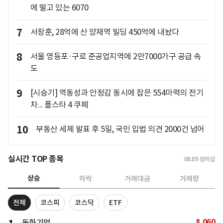
에 떨고 있는 6070
7
서장훈, 28억에 산 양재역 빌딩 450억에 내놨다
8
서울 영등포·구로 준공업지역에 2만7000가구 공급 속
도
9
[시승기] 역동성과 안정감 동시에 잡은 554마력의 전기
차... 폴스타 4 쿠페
10
부동산 세제 발표 후 5일, 국민 입법 의견 2000건 넘어
실시간 TOP 종목
08.09
장마감
상승
하락
거래대금
거래량
전체
코스피
코스닥
ETF
8,060
동화기업