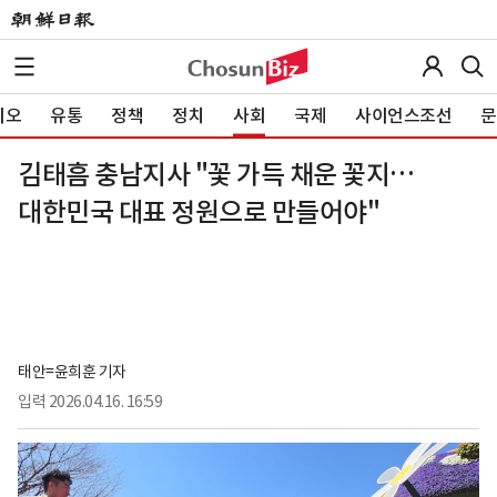
이오
유통
정책
정치
사회
국제
사이언스조선
문
김태흠 충남지사 "꽃 가득 채운 꽃지…
대한민국 대표 정원으로 만들어야"
태안=윤희훈 기자
입력
2026.04.16. 16:59