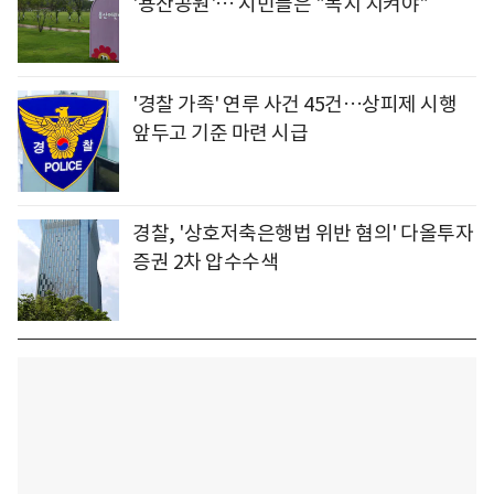
'용산공원'… 시민들은 "녹지 지켜야"
'경찰 가족' 연루 사건 45건…상피제 시행
앞두고 기준 마련 시급
경찰, '상호저축은행법 위반 혐의' 다올투자
증권 2차 압수수색