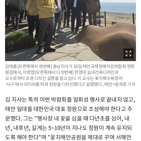
김태흠(오른쪽에서 세번째) 충남지사가 16일 태안국제원예치유박람회 현장
점검에서, 이창엽(오른쪽에서 다섯번째) 한양대 실내건축디자인과
교수로부터 조경 디자인 설명을 듣고 있다. 이 교수는 꽃지해수욕장의
'사구'에서 모티브를 따와 정원을 디자인했다고 설명했다. /태안=윤희훈 기자
김 지사는 특히 이번 박람회를 일회성 행사로 끝내지 않고,
태안 일대를 대한민국 대표 정원으로 조성해야 한다고 주
문했다. 그는 "행사장 내 꽃을 심을 때 다년초를 심어, 내
년, 내후년, 길게는 5~10년이 지나도 정원이 계속 유지되
도록 해야 한다"며 "꽃지해안공원을 제대로 꾸며 서해안