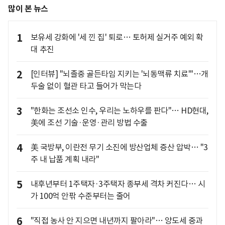
많이 본 뉴스
1
보유세 강화에 '세 낀 집' 퇴로… 토허제 실거주 예외 확
대 추진
2
[인터뷰] "뇌졸중 골든타임 지키는 '뇌동맥류 치료'"…개
두술 없이 혈관 타고 들어가 막는다
3
"한화는 조선소 인수, 우리는 노하우를 판다"… HD현대,
美에 조선 기술·운영·관리 방법 수출
4
美 국방부, 이란전 무기 소진에 방산업체 증산 압박… "3
주 내 납품 계획 내라"
5
내후년부터 1주택자·3주택자 종부세 격차 커진다… 시
가 100억 안팎 수준부터는 줄어
6
"직접 농사 안 지으면 내년까지 팔아라"… 양도세 중과