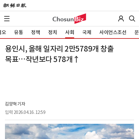
이오
유통
정책
정치
사회
국제
사이언스조선
문
용인시, 올해 일자리 2만5789개 창출
목표…작년보다 578개↑
김양혁 기자
입력
2026.04.16. 12:59