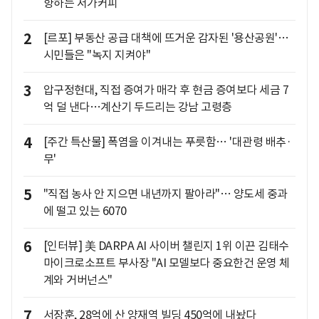
향하는 저가커피
2
[르포] 부동산 공급 대책에 뜨거운 감자된 '용산공원'…
시민들은 "녹지 지켜야"
3
압구정현대, 직접 증여가 매각 후 현금 증여보다 세금 7
억 덜 낸다…계산기 두드리는 강남 고령층
4
[주간 특산물] 폭염을 이겨내는 푸릇함… '대관령 배추·
무'
5
"직접 농사 안 지으면 내년까지 팔아라"… 양도세 중과
에 떨고 있는 6070
6
[인터뷰] 美 DARPA AI 사이버 챌린지 1위 이끈 김태수
마이크로소프트 부사장 "AI 모델보다 중요한건 운영 체
계와 거버넌스"
7
서장훈, 28억에 산 양재역 빌딩 450억에 내놨다