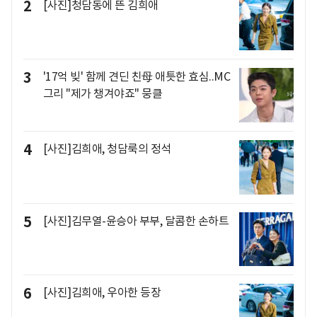
2
[사진]청담동에 뜬 김희애
3
'17억 빚' 함께 견딘 친母 애틋한 효심..MC
그리 "제가 챙겨야죠" 뭉클
4
[사진]김희애, 청담룩의 정석
5
[사진]김무열-윤승아 부부, 달콤한 손하트
6
[사진]김희애, 우아한 등장