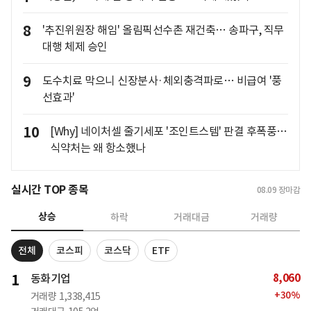
8
'추진위원장 해임' 올림픽선수촌 재건축… 송파구, 직무
대행 체제 승인
9
도수치료 막으니 신장분사·체외충격파로… 비급여 '풍
선효과'
10
[Why] 네이처셀 줄기세포 '조인트스템' 판결 후폭풍…
식약처는 왜 항소했나
실시간 TOP 종목
08.09
장마감
상승
하락
거래대금
거래량
전체
코스피
코스닥
ETF
8,060
1
동화기업
+
30
%
거래량
1,338,415