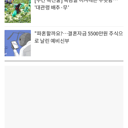
[주간 특산물] 폭염을 이겨내는 푸릇함…
'대관령 배추·무'
"파혼할까요?…결혼자금 5500만원 주식으
로 날린 예비신부