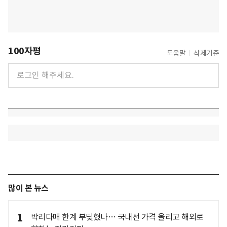
100자평
도움말
삭제기준
많이 본 뉴스
1
박리다매 한계 부딪혔나… 국내선 가격 올리고 해외로