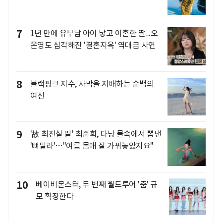
7
1년 만에 유부남 아이 낳고 이혼한 딸...오
은영도 심각해진 '결혼지옥' 역대급 사연
8
블랙핑크 지수, 사막을 지배하는 순백의
여신
9
'故 최진실 딸' 최준희, 다낭 물속에서 뽐낸
'뼈말라'…"여름 몸매 잘 가꿔놓았지요"
10
베이비몬스터, 두 번째 월드투어 '춤' 규
모 확장한다