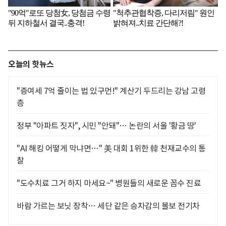
오늘의 핫뉴스
"증여세 7억 줄이는 법 있구먼!" 계산기 두드리는 강남 고령
층
정부 "아파트 짓자", 시민 "안돼"… 논란의 서울 '황금 땅'
"AI 해킹 어떻게 막냐면…" 美 대회 1위한 韓 천재교수의 통
찰
"도수치료 그거 하지 마세요~" 병원들의 새로운 꼼수 진료
바람 가르는 보닛 장착… 세단 같은 승차감의 볼보 전기차