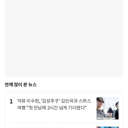
연예 많이 본 뉴스
1
악뮤 이수현, '김성주子' 김민국과 스위스
여행 "첫 만남에 2시간 넘게 기다렸다"