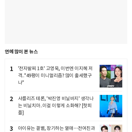
연예 많이 본 뉴스
1
'전자발찌 1호' 고영욱, 이번엔 이지혜 저
격.."49평이 미니멀리즘? 많이 출세했구
나"
2
샤를리즈 테론, '박진영 비닐바지' 생각나
는 비닐치마..이걸 이렇게 소화해? [핫피
플]
3
아이유는 결별, 장기하는 열애…전여친과