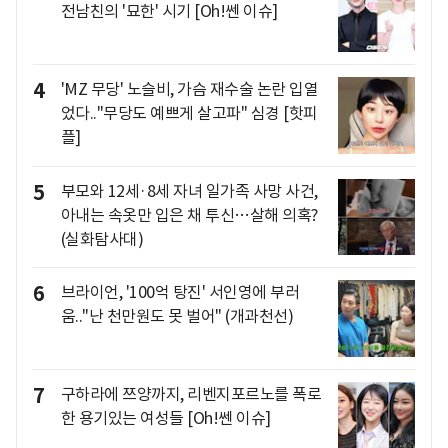
전남친의 '묘한' 시기 [Oh!쎈 이슈]
4
'MZ 무당' 노슬비, 가슴 재수술 논란 입열
었다.."무당도 예쁘게 살고파" 심경 [핫피
플]
5
부모와 12세·8세 자녀 일가족 사망 사건,
아내는 속옷만 입은 채 투신…살해 의혹?
(실화탐사대)
6
브라이언, '100억 탕진' 서인영에 부러
움.."난 천만원도 못 벌어" (개과천선)
7
구하라에 쯔양까지, 리벤지포르노를 폭로
한 용기있는 여성들 [Oh!쎈 이슈]