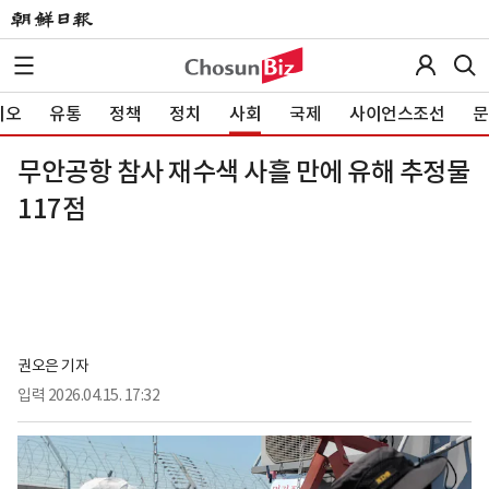
이오
유통
정책
정치
사회
국제
사이언스조선
문
무안공항 참사 재수색 사흘 만에 유해 추정물
117점
권오은 기자
입력
2026.04.15. 17:32