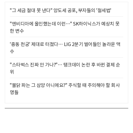
"그 세금 절대 못 낸다" 양도세 공포, 부자들의 '절세법'
"엔비디아에 올인했는데 이런…" SK하이닉스가 예상치 못
한 변수
'중동 천궁' 제대로 터졌다… LIG 2분기 벌어들인 놀라운 액
수
"스타벅스 진짜 안 가나?"… 탱크데이 논란 후 바뀐 결제 순
위
"불닭 파는 그 삼양 아니에요?" 주식할 때 주의해야 할 회사
명들