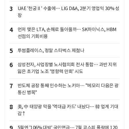
3
UAE '천궁Ⅱ' 수출에… LIG D&A, 2분기 영업익 30% 성
장
4
먼저 맺은 LTA, 손해로 돌아올까… SK하이닉스, HBM
선점의 기회비용
5
투썸플레이스, 정말 스타벅스 제쳤나
6
삼성전자, 사업장별 노사협의회 전사 통합… 과반 지위
잃은 초기업 노조 '영향력 만회' 시도
7
반도체 공장 통째 인수하는 노키아… "메모리 다음은 광
통신 병목"
8
美, 中 태양광 막을 '역대급 카드' 내놨다… 韓 업계 기대
감↑
9
5월엔 '106% 대박' 국민연금… 7월 코스피 폭락에 120