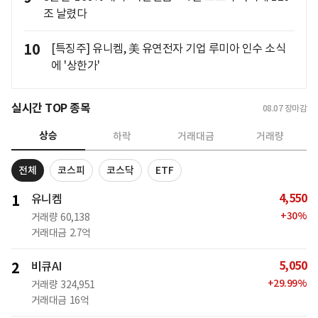
조 날렸다
10
[특징주] 유니켐, 美 유연전자 기업 루미아 인수 소식
에 '상한가'
실시간 TOP 종목
08.07
장마감
상승
하락
거래대금
거래량
전체
코스피
코스닥
ETF
4,550
1
유니켐
+
30
%
거래량
60,138
거래대금
2.7억
5,050
2
비큐AI
+
29.99
%
거래량
324,951
거래대금
16억