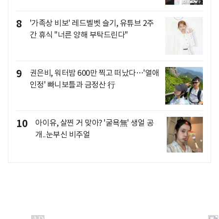
8
'가족상 비보' 레드벨벳 슬기, 유튜브 2주
간 휴식 "너른 양해 부탁드린다"
9
권은비, 워터밤 600만 찍고 떠났다…'열애
인정' 빠니보틀과 금정산 行
10
아이유, 살찐 거 맞아? '굴욕無' 생얼 공
개..눈부신 비주얼