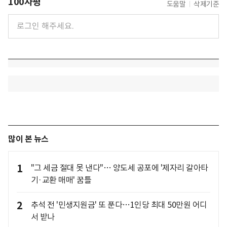
100자평
도움말
삭제기준
많이 본 뉴스
1
"그 세금 절대 못 낸다"… 양도세 공포에 '제자리 갈아타
기·교환 매매' 꿈틀
2
추석 전 '민생지원금' 또 푼다…1인당 최대 50만원 어디
서 받나