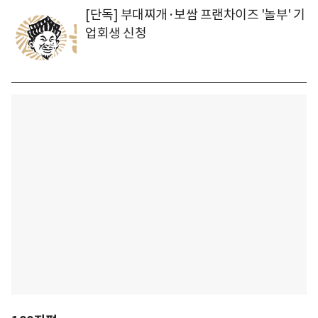
[단독] 부대찌개·보쌈 프랜차이즈 '놀부' 기
업회생 신청