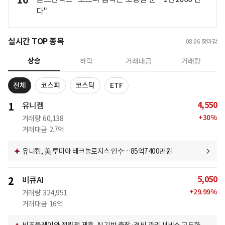
10
다"
실시간 TOP 종목
08.06
장마감
상승
하락
거래대금
거래량
전체
코스피
코스닥
ETF
4,550
1
유니켐
+
30
%
거래량
60,138
거래대금
2.7억
유니켐, 美 루미아 테크놀로지스 인수…85억7400만원
5,050
2
비큐AI
+
29.99
%
거래량
324,951
거래대금
16억