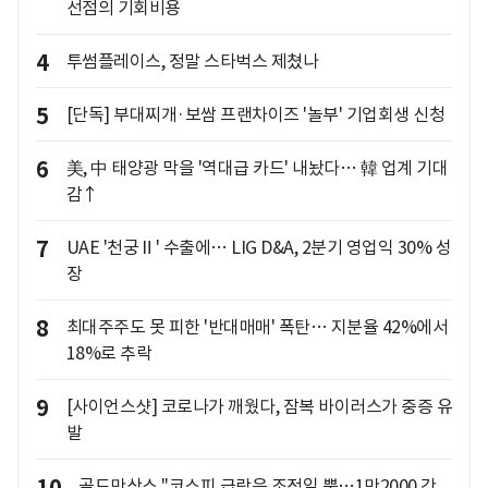
선점의 기회비용
4
투썸플레이스, 정말 스타벅스 제쳤나
5
[단독] 부대찌개·보쌈 프랜차이즈 '놀부' 기업회생 신청
6
美, 中 태양광 막을 '역대급 카드' 내놨다… 韓 업계 기대
감↑
7
UAE '천궁Ⅱ' 수출에… LIG D&A, 2분기 영업익 30% 성
장
8
최대주주도 못 피한 '반대매매' 폭탄… 지분율 42%에서
18%로 추락
9
[사이언스샷] 코로나가 깨웠다, 잠복 바이러스가 중증 유
발
골드만삭스 "코스피 급락은 조정일 뿐…1만2000 간