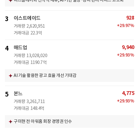
비즈플레이와 전략적 제휴, AI 기반 출장·경비 관리 서비스 고도화
928
3
이스트에이드
+
29.97
%
거래량
2,620,951
거래대금
22.3억
9,940
4
매드업
+
29.93
%
거래량
13,028,020
거래대금
1190.7억
AI 기술 활용한 광고 효율 개선 기대감
4,775
5
본느
+
29.93
%
거래량
3,261,711
거래대금
148.4억
구미현 전 아워홈 회장 경영권 인수