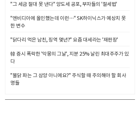
"그 세금 절대 못 낸다" 양도세 공포, 부자들의 '절세법'
"엔비디아에 올인했는데 이런…" SK하이닉스가 예상치 못
한 변수
"닭다리 먹은 남친, 징역 몇년?" 요즘 대세라는 '재판장'
韓 증시 폭락한 '악몽의 그날', 지분 25% 날린 최대주주가 있
다
"불닭 파는 그 삼양 아니에요?" 주식할 때 주의해야 할 회사
명들