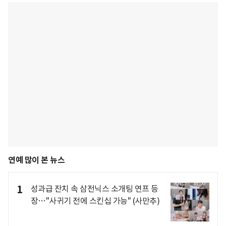
연예 많이 본 뉴스
1
성과급 잔치 속 삼전닉스 소개팅 연프 등
장…"사귀기 전에 스킨십 가능" (사만추)