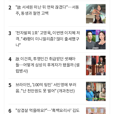
2
"故 서세원 떠난 뒤 연락 끊겼다"…서동
주, 동생과 절연 고백
3
'전자발찌 1호' 고영욱, 이번엔 이지혜 저
격.."49평이 미니멀리즘? 많이 출세했구
나"
4
故 이건희, 투명인간 취급받던 셋째아
들…어떻게 삼성의 후계자가 됐을까 (셀
럽병사)
5
브라이언, '100억 탕진' 서인영에 부러
움.."난 천만원도 못 벌어" (개과천선)
6
"삼겹살 먹을래요?"…'흑백요리사' 김도