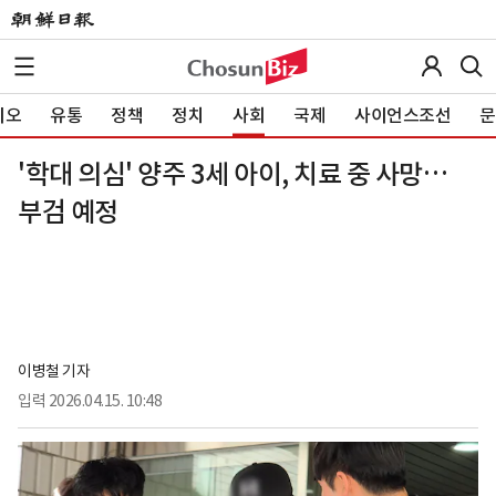
이오
유통
정책
정치
사회
국제
사이언스조선
문
'학대 의심' 양주 3세 아이, 치료 중 사망…
부검 예정
이병철 기자
입력
2026.04.15. 10:48