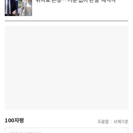
위자료 논쟁… 기준 없어 판결 '제각각'
100자평
도움말
삭제기준