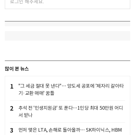
많이 본 뉴스
1
"그 세금 절대 못 낸다"… 양도세 공포에 '제자리 갈아타
기·교환 매매' 꿈틀
2
추석 전 '민생지원금' 또 푼다…1인당 최대 50만원 어디
서 받나
3
먼저 맺은 LTA, 손해로 돌아올까… SK하이닉스, HBM