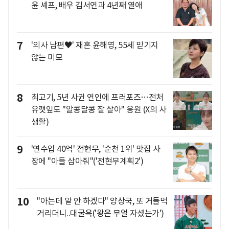
윤 셰프, 배우 김서연과 4년째 열애
7
'의사 남편♥' 재혼 윤해영, 55세 믿기지
않는 미모
8
최고기, 5년 사귄 연인에 프러포즈…전처
유깻잎도 "알콩달콩 잘 살아" 응원 (X의 사
생활)
9
'연수입 40억' 전현무, '순천 1위' 맛집 사
장에 "아들 삼아줘"('전현무계획2')
10
"아는데 말 안 하겠다" 양상국, 또 거들먹
거리더니..대굴욕('왕은 무얼 자셨는가')