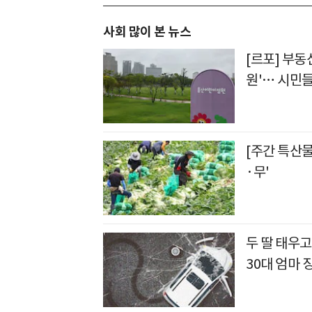
사회 많이 본 뉴스
[르포] 부동
원'… 시민들
[주간 특산
·무'
두 딸 태우
30대 엄마 