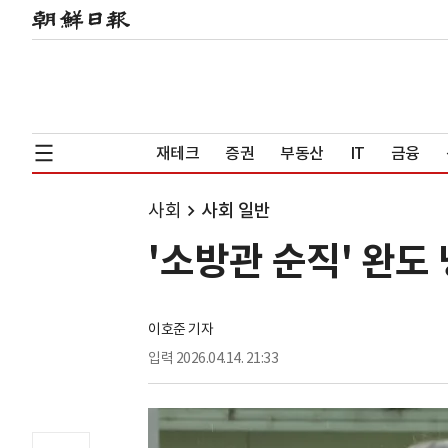
재테크
증권
부동산
IT
금융
사회
사회 일반
'소방관 순직' 완도
이호준 기자
입력
2026.04.14. 21:33