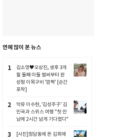
연예 많이 본 뉴스
1
김소영♥오상진, 생후 3개
월 둘째 아들 벌써부터 완
성형 이목구비 '깜짝' [순간
포착]
2
악뮤 이수현, '김성주子' 김
민국과 스위스 여행 "첫 만
남에 2시간 넘게 기다렸다"
3
[사진]청담동에 뜬 김희애