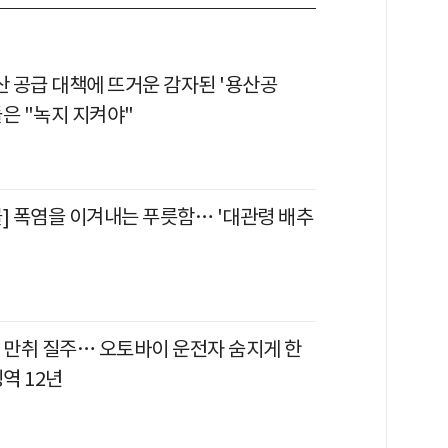
산 공급 대책에 뜨거운 감자된 '용산공
은 "녹지 지켜야"
물] 폭염을 이겨내는 푸릇함… '대관령 배추
고 만취 질주… 오토바이 운전자 숨지게 한
징역 12년