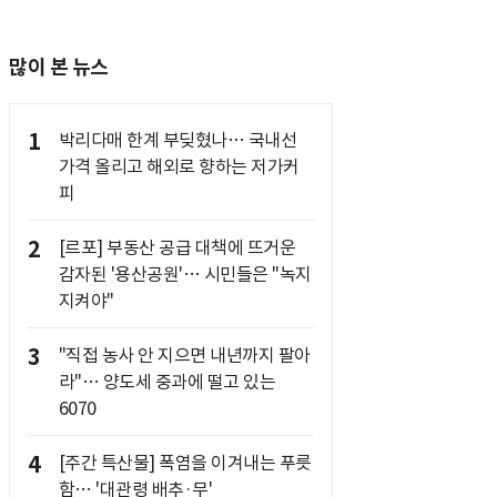
많이 본 뉴스
1
박리다매 한계 부딪혔나… 국내선
가격 올리고 해외로 향하는 저가커
피
2
[르포] 부동산 공급 대책에 뜨거운
감자된 '용산공원'… 시민들은 "녹지
지켜야"
3
"직접 농사 안 지으면 내년까지 팔아
라"… 양도세 중과에 떨고 있는
6070
4
[주간 특산물] 폭염을 이겨내는 푸릇
함… '대관령 배추·무'