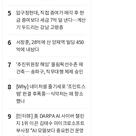
5
압구정현대, 직접 증여가 매각 후 현
금 증여보다 세금 7억 덜 낸다…계산
기 두드리는 강남 고령층
6
서장훈, 28억에 산 양재역 빌딩 450
억에 내놨다
7
'추진위원장 해임' 올림픽선수촌 재
건축… 송파구, 직무대행 체제 승인
8
[Why] 네이처셀 줄기세포 '조인트스
템' 판결 후폭풍…식약처는 왜 항소
했나
9
[인터뷰] 美 DARPA AI 사이버 챌린
지 1위 이끈 김태수 마이크로소프트
부사장 "AI 모델보다 중요한건 운영