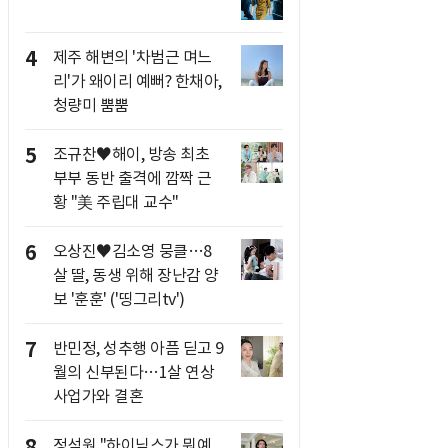
4
제주 해변의 '차범근 며느
리'가 왜이리 예뻐? 한채아,
청량미 뿜뿜
5
조규찬♥해이, 방송 최초
부부 동반 출격에 깜짝 근
황 "美 주립대 교수"
6
오상진♥김소영 뭉클…8
살 딸, 동생 위해 장난감 양
보 '훈훈' ('띵그리tv')
7
반민정, 성추행 아픔 딛고 9
월의 신부된다…1살 연상
사업가와 결혼
8
정석원 "하이닉스가 뭐예