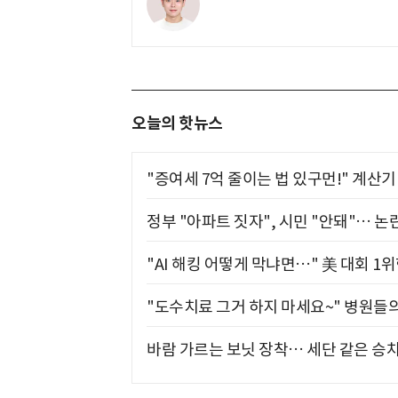
오늘의 핫뉴스
"증여세 7억 줄이는 법 있구먼!" 계산
정부 "아파트 짓자", 시민 "안돼"… 논란
"AI 해킹 어떻게 막냐면…" 美 대회 1
"도수치료 그거 하지 마세요~" 병원들
바람 가르는 보닛 장착… 세단 같은 승