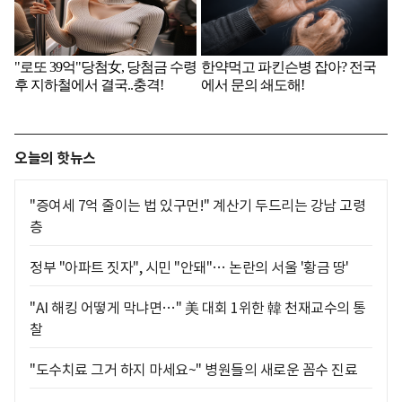
오늘의 핫뉴스
"증여세 7억 줄이는 법 있구먼!" 계산기 두드리는 강남 고령
층
정부 "아파트 짓자", 시민 "안돼"… 논란의 서울 '황금 땅'
"AI 해킹 어떻게 막냐면…" 美 대회 1위한 韓 천재교수의 통
찰
"도수치료 그거 하지 마세요~" 병원들의 새로운 꼼수 진료