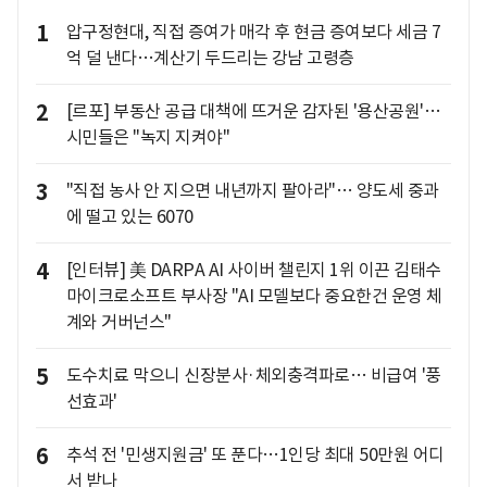
1
압구정현대, 직접 증여가 매각 후 현금 증여보다 세금 7
억 덜 낸다…계산기 두드리는 강남 고령층
2
[르포] 부동산 공급 대책에 뜨거운 감자된 '용산공원'…
시민들은 "녹지 지켜야"
3
"직접 농사 안 지으면 내년까지 팔아라"… 양도세 중과
에 떨고 있는 6070
4
[인터뷰] 美 DARPA AI 사이버 챌린지 1위 이끈 김태수
마이크로소프트 부사장 "AI 모델보다 중요한건 운영 체
계와 거버넌스"
5
도수치료 막으니 신장분사·체외충격파로… 비급여 '풍
선효과'
6
추석 전 '민생지원금' 또 푼다…1인당 최대 50만원 어디
서 받나