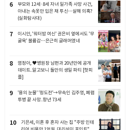
6
부모와 12세·8세 자녀 일가족 사망 사건,
아내는 속옷만 입은 채 투신…살해 의혹?
(실화탐사대)
7
이시안, '워터밤 여신' 권은비 옆에서도 '무
굴욕' 볼륨감…은근히 글래머였네
8
염정아, ♥병원장 남편과 20년만에 공개
데이트..알고보니 둘만의 생일 파티 [핫피
플]
9
'용의 눈물' '정도전'→무속인 김주영, 폐렴
투병 끝 사망..향년 73세
10
기은세, 이혼 후 혼자 사는 집 "주방 인테
리어 비용만 1억원..대리석이 포인트"