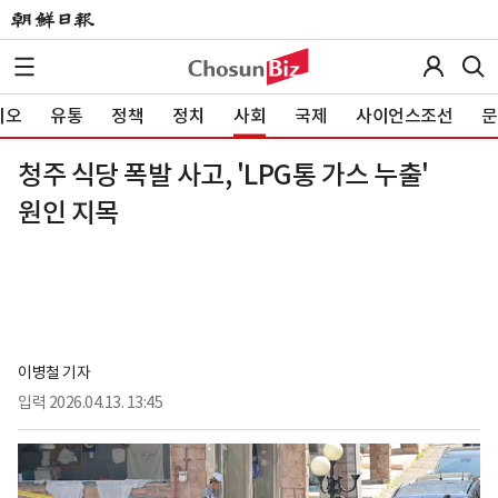
이오
유통
정책
정치
사회
국제
사이언스조선
문
청주 식당 폭발 사고, 'LPG통 가스 누출'
원인 지목
이병철 기자
입력
2026.04.13. 13:45