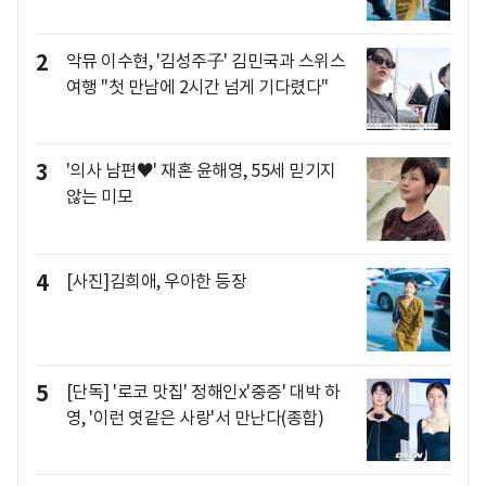
2
악뮤 이수현, '김성주子' 김민국과 스위스
여행 "첫 만남에 2시간 넘게 기다렸다"
3
'의사 남편♥' 재혼 윤해영, 55세 믿기지
않는 미모
4
[사진]김희애, 우아한 등장
5
[단독] '로코 맛집' 정해인x'중증' 대박 하
영, '이런 엿같은 사랑'서 만난다(종합)