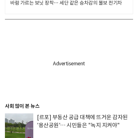
바람 가르는 보닛 장착… 세단 같은 승차감의 볼보 전기차
사회 많이 본 뉴스
[르포] 부동산 공급 대책에 뜨거운 감자된
'용산공원'… 시민들은 "녹지 지켜야"