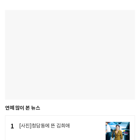
연예 많이 본 뉴스
1
[사진]청담동에 뜬 김희애