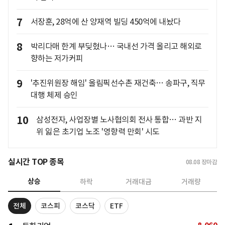
7
서장훈, 28억에 산 양재역 빌딩 450억에 내놨다
8
박리다매 한계 부딪혔나… 국내선 가격 올리고 해외로
향하는 저가커피
9
'추진위원장 해임' 올림픽선수촌 재건축… 송파구, 직무
대행 체제 승인
10
삼성전자, 사업장별 노사협의회 전사 통합… 과반 지
위 잃은 초기업 노조 '영향력 만회' 시도
실시간 TOP 종목
08.08
장마감
상승
하락
거래대금
거래량
전체
코스피
코스닥
ETF