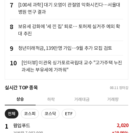
7
[100세 과학] 대기 오염이 관절염 악화시킨다…서울대
병원 연구 결과
8
보유세 강화에 '세 낀 집' 퇴로… 토허제 실거주 예외 확
대 추진
9
청년미래적금, 139만명 가입…9월 추가 모집 검토
10
[인터뷰] 이관옥 싱가포르국립대 교수 "고가주택 누진
과세는 부유세에 가까워"
실시간 TOP 종목
08.11
장마감
상승
하락
거래대금
거래량
전체
코스피
코스닥
ETF
2,020
1
윙입푸드
+
29.99
%