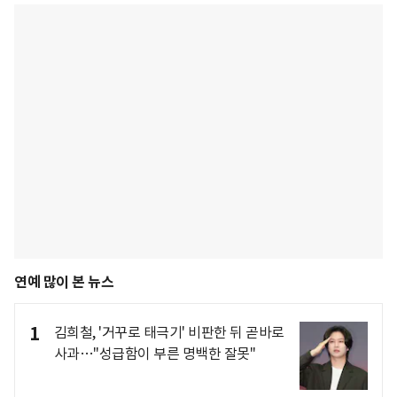
연예 많이 본 뉴스
1
김희철, '거꾸로 태극기' 비판한 뒤 곧바로
사과…"성급함이 부른 명백한 잘못"