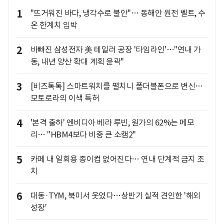
1
"뜨거워진 바다, 냉각수로 불안"… 동해안 원전 벨트, 수
온 한계치 임박
2
바빠진 삼성전자 美 테일러 공장 '타임라인'…"연내 가
동, 내년 양산 확대 계획 윤곽"
3
[비즈톡톡] 스마트워치를 펼치니 폴더블폰으로 변신…
모토로라의 이색 특허
4
'본격 출하' 엔비디아 베라 루빈, 원가의 62%는 메모
리… "HBM4보다 비중 큰 소캠2"
5
카페 내 일회용 종이컵 없어진다… 연내 단계적 금지 조
치
6
대동·TYM, 북미서 웃었다…상반기 실적 견인한 '해외
성장'