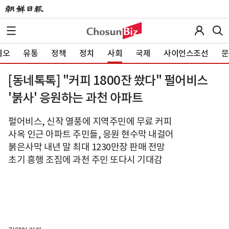
이오
유통
정책
정치
사회
국제
사이언스조선
문
[동네톡톡] "커피 1800잔 쐈다" 펄어비스
'붉사' 응원하는 과천 아파트
펄어비스, 신작 열풍에 지역주민에 무료 커피
사옥 인근 아파트 주민들, 응원 현수막 내걸어
붉은사막 내년 말 최대 1230만장 판매 전망
초기 흥행 조짐에 과천 주민 또다시 기대감