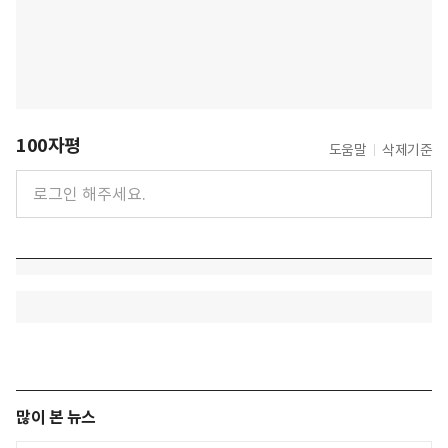
100자평
도움말
삭제기준
많이 본 뉴스