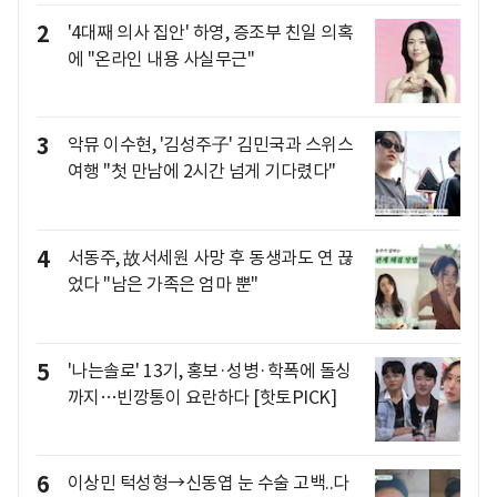
2
'4대째 의사 집안' 하영, 증조부 친일 의혹
에 "온라인 내용 사실무근"
3
악뮤 이수현, '김성주子' 김민국과 스위스
여행 "첫 만남에 2시간 넘게 기다렸다"
4
서동주, 故서세원 사망 후 동생과도 연 끊
었다 "남은 가족은 엄마 뿐"
5
'나는솔로' 13기, 홍보·성병·학폭에 돌싱
까지…빈깡통이 요란하다 [핫토PICK]
6
이상민 턱성형→신동엽 눈 수술 고백..다