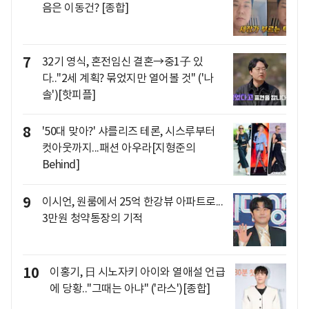
음은 이동건? [종합]
7
32기 영식, 혼전임신 결혼→중1子 있
다.."2세 계획? 묶었지만 열어볼 것" ('나
솔')[핫피플]
8
'50대 맞아?' 샤를리즈 테론, 시스루부터
컷아웃까지...패션 아우라[지형준의
Behind]
9
이시언, 원룸에서 25억 한강뷰 아파트로...
3만원 청약통장의 기적
10
이홍기, 日 시노자키 아이와 열애설 언급
에 당황.."그때는 아냐" ('라스')[종합]