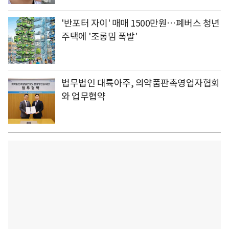
'반포터 자이' 매매 1500만원…폐버스 청년
주택에 '조롱밈 폭발'
법무법인 대륙아주, 의약품판촉영업자협회
와 업무협약