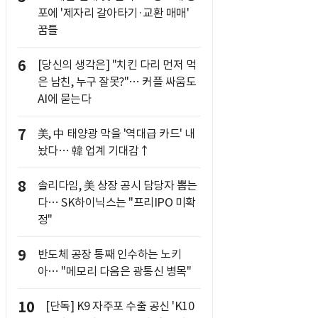
포에 '제자리 갈아타기·교환 매매'
꿈틀
6
[당신의 생각은] "치킨 다리 먼저 먹
은 남친, 누구 잘못?"… 커플 싸움도
AI에 묻는다
7
美, 中 태양광 막을 '역대급 카드' 내
놨다… 韓 업계 기대감↑
8
솔리다임, 美 상장 공시 담당자 뽑는
다… SK하이닉스는 "프리IPO 미확
정"
9
반도체 공장 통째 인수하는 노키
아… "메모리 다음은 광통신 병목"
10
[단독] K9 자주포 수출 공신 'K10