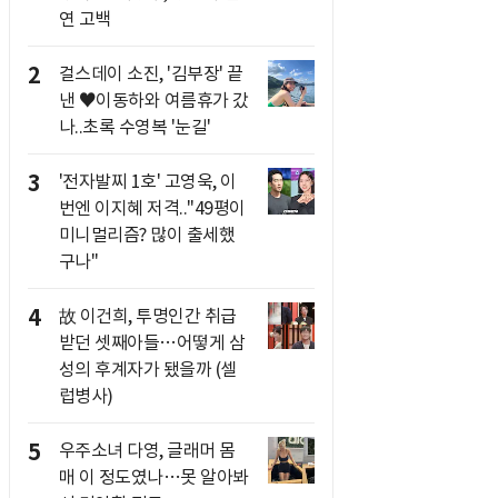
연 고백
2
걸스데이 소진, '김부장' 끝
낸 ♥이동하와 여름휴가 갔
나..초록 수영복 '눈길'
3
'전자발찌 1호' 고영욱, 이
번엔 이지혜 저격.."49평이
미니멀리즘? 많이 출세했
구나"
4
故 이건희, 투명인간 취급
받던 셋째아들…어떻게 삼
성의 후계자가 됐을까 (셀
럽병사)
5
우주소녀 다영, 글래머 몸
매 이 정도였나…못 알아봐