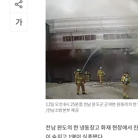
12일 오전 8시 25분쯤 전남 완도군 군외면 원동리의 
/전남소방본부 제공
전남 완도의 한 냉동창고 화재 현장에서 진
이 숨지고 1명이 실종됐다.