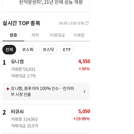
탄약운반차', 21년 만에 성능 개량
실시간 TOP 종목
08.06 13:03
장중
상승
하락
거래대금
거래량
전체
코스피
코스닥
ETF
4,550
1
유니켐
+
30
%
거래량
59,831
거래대금
2.7억
유니켐, 美루미아 100% 인수…전자피
부 시장 진출
5,050
2
비큐AI
+
29.99
%
거래량
314,963
거래대금
15.5억