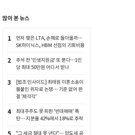
많이 본 뉴스
1
먼저 맺은 LTA, 손해로 돌아올까…
SK하이닉스, HBM 선점의 기회비용
2
추석 전 '민생지원금' 또 푼다…1인
당 최대 50만원 어디서 받나
3
[법조 인사이드] 최태원 이혼소송이
불붙인 위자료 논쟁… 기준 없어 판
결 '제각각'
4
최대주주도 못 피한 '반대매매' 폭
탄… 지분율 42%에서 18%로 추락
5
"그 세금 절대 못 낸다"… 양도세 공