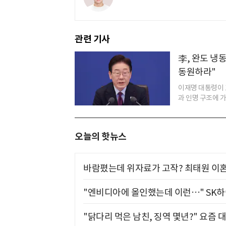
관련 기사
李, 완도 냉
동원하라"
이재명 대통령이 
과 인명 구조에 가
오늘의 핫뉴스
바람폈는데 위자료가 고작? 최태원 이혼
"엔비디아에 올인했는데 이런…" SK
"닭다리 먹은 남친, 징역 몇년?" 요즘 