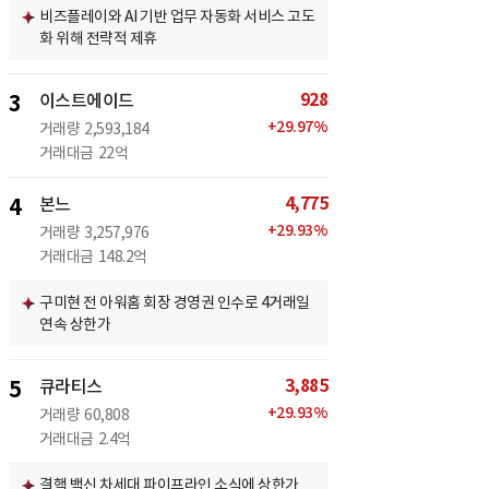
비즈플레이와 AI 기반 업무 자동화 서비스 고도
화 위해 전략적 제휴
928
3
이스트에이드
+
29.97
%
거래량
2,593,184
거래대금
22억
4,775
4
본느
+
29.93
%
거래량
3,257,976
거래대금
148.2억
구미현 전 아워홈 회장 경영권 인수로 4거래일
연속 상한가
3,885
5
큐라티스
+
29.93
%
거래량
60,808
거래대금
2.4억
결핵 백신 차세대 파이프라인 소식에 상한가