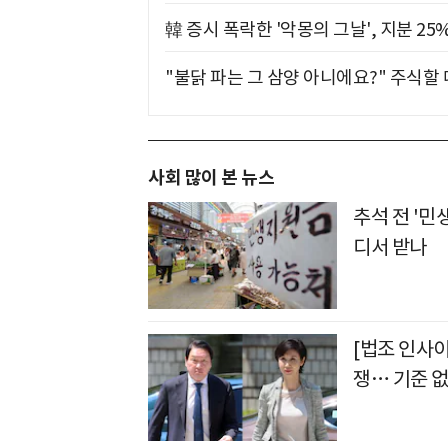
韓 증시 폭락한 '악몽의 그날', 지분 2
"불닭 파는 그 삼양 아니에요?" 주식할
사회 많이 본 뉴스
추석 전 '민
디서 받나
[법조 인사
쟁… 기준 없