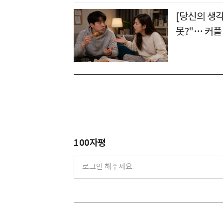
[당신의 생각
못?"… 커플
100자평