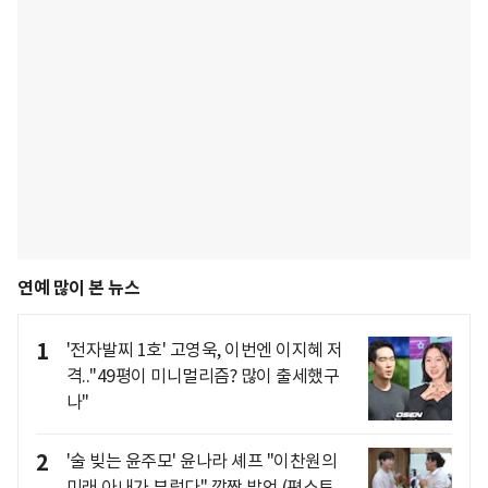
연예 많이 본 뉴스
1
'전자발찌 1호' 고영욱, 이번엔 이지혜 저
격.."49평이 미니멀리즘? 많이 출세했구
나"
2
'술 빚는 윤주모' 윤나라 셰프 "이찬원의
미래 아내가 부럽다" 깜짝 발언 (편스토