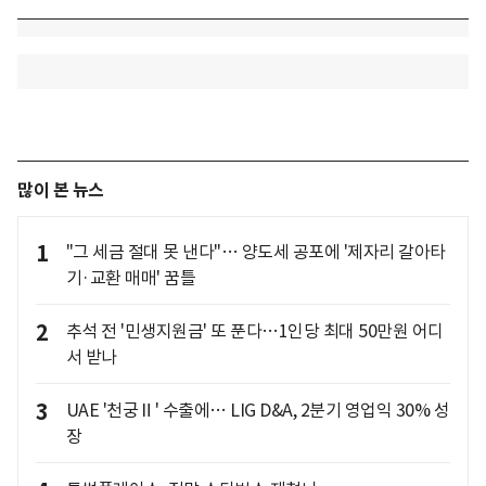
많이 본 뉴스
1
"그 세금 절대 못 낸다"… 양도세 공포에 '제자리 갈아타
기·교환 매매' 꿈틀
2
추석 전 '민생지원금' 또 푼다…1인당 최대 50만원 어디
서 받나
3
UAE '천궁Ⅱ' 수출에… LIG D&A, 2분기 영업익 30% 성
장