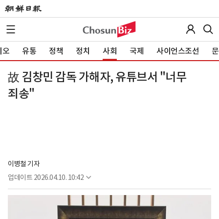
이오
유통
정책
정치
사회
국제
사이언스조선
문
故 김창민 감독 가해자, 유튜브서 "너무
죄송"
이병철 기자
업데이트
2026.04.10. 10:42