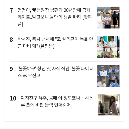
7
염정아, ♥병원장 남편과 20년만에 공개
데이트..알고보니 둘만의 생일 파티 [핫피
플]
8
박서진, 축사 냄새에 "코 실리콘이 녹을 만
큼 마비 돼" (살림남)
9
'불꽃야구' 창단 첫 사직 직관..불꽃 파이터
즈 vs 부산고
10
여자친구 유주, 몸매 이 정도였나…시스
루 톱에 비친 블랙 언더웨어