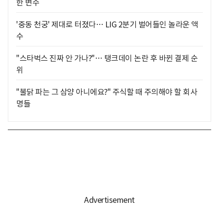
한 변수
'중동 천궁' 제대로 터졌다… LIG 2분기 벌어들인 놀라운 액
수
"스타벅스 진짜 안 가나?"… 탱크데이 논란 후 바뀐 결제 순
위
"불닭 파는 그 삼양 아니에요?" 주식할 때 주의해야 할 회사
명들