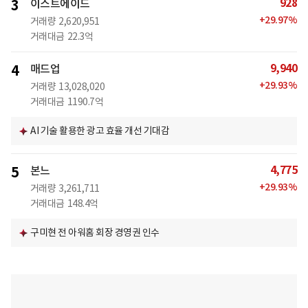
928
3
이스트에이드
+
29.97
%
거래량
2,620,951
거래대금
22.3억
9,940
4
매드업
+
29.93
%
거래량
13,028,020
거래대금
1190.7억
AI 기술 활용한 광고 효율 개선 기대감
4,775
5
본느
+
29.93
%
거래량
3,261,711
거래대금
148.4억
구미현 전 아워홈 회장 경영권 인수