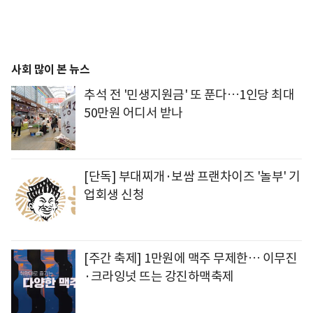
사회 많이 본 뉴스
추석 전 '민생지원금' 또 푼다…1인당 최대
50만원 어디서 받나
[단독] 부대찌개·보쌈 프랜차이즈 '놀부' 기
업회생 신청
[주간 축제] 1만원에 맥주 무제한… 이무진
·크라잉넛 뜨는 강진하맥축제