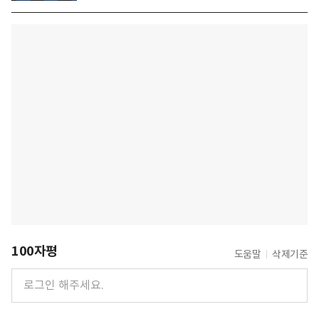
100자평
도움말
삭제기준