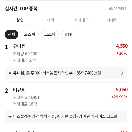
실시간 TOP 종목
08.06
장마감
상승
하락
거래대금
거래량
전체
코스피
코스닥
ETF
4,550
1
유니켐
+
30
%
거래량
60,138
거래대금
2.7억
유니켐, 美 루미아 테크놀로지스 인수…85억7400만원
5,050
2
비큐AI
+
29.99
%
거래량
324,951
거래대금
16억
비즈플레이와 전략적 제휴, AI 기반 출장·경비 관리 서비스 고도화