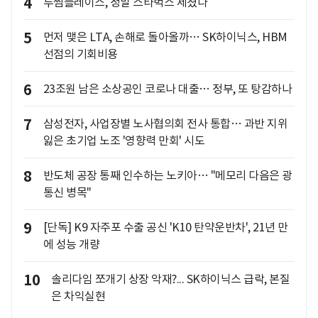
4
투썸플레이스, 정말 스타벅스 제쳤나
5
먼저 맺은 LTA, 손해로 돌아올까… SK하이닉스, HBM
선점의 기회비용
6
23조원 남은 소상공인 코로나 대출… 정부, 또 탕감하나
7
삼성전자, 사업장별 노사협의회 전사 통합… 과반 지위
잃은 초기업 노조 '영향력 만회' 시도
8
반도체 공장 통째 인수하는 노키아… "메모리 다음은 광
통신 병목"
9
[단독] K9 자주포 수출 공신 'K10 탄약운반차', 21년 만
에 성능 개량
10
솔리다임 쪼개기 상장 악재?... SK하이닉스 급락, 본질
은 차익실현