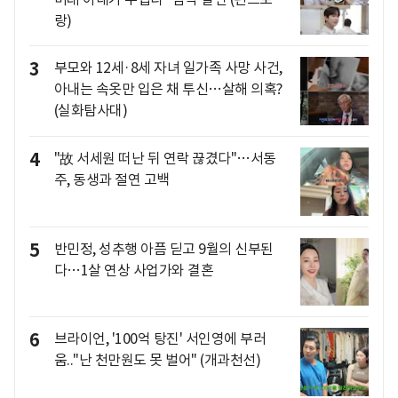
랑)
3
부모와 12세·8세 자녀 일가족 사망 사건,
아내는 속옷만 입은 채 투신…살해 의혹?
(실화탐사대)
4
"故 서세원 떠난 뒤 연락 끊겼다"…서동
주, 동생과 절연 고백
5
반민정, 성추행 아픔 딛고 9월의 신부된
다…1살 연상 사업가와 결혼
6
브라이언, '100억 탕진' 서인영에 부러
움.."난 천만원도 못 벌어" (개과천선)