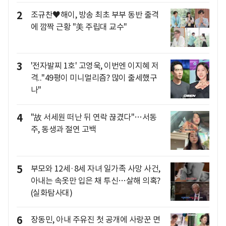
2
조규찬♥해이, 방송 최초 부부 동반 출격
에 깜짝 근황 "美 주립대 교수"
3
'전자발찌 1호' 고영욱, 이번엔 이지혜 저
격.."49평이 미니멀리즘? 많이 출세했구
나"
4
"故 서세원 떠난 뒤 연락 끊겼다"…서동
주, 동생과 절연 고백
5
부모와 12세·8세 자녀 일가족 사망 사건,
아내는 속옷만 입은 채 투신…살해 의혹?
(실화탐사대)
6
장동민, 아내 주유진 첫 공개에 사랑꾼 면