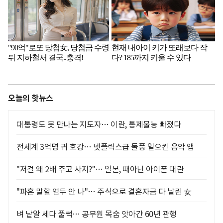
오늘의 핫뉴스
대통령도 못 만나는 지도자… 이란, 통제불능 빠졌다
전세계 3억명 귀 호강… 넷플릭스급 돌풍 일으킨 음악 앱
"저걸 왜 2배 주고 사지?"… 일본, 때아닌 아이폰 대란
"파혼 말할 엄두 안 나"… 주식으로 결혼자금 다 날린 女
벼 낱알 세다 풀썩… 공무원 목숨 앗아간 60년 관행