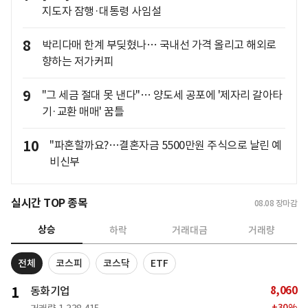
지도자 잠행·대통령 사임설
8
박리다매 한계 부딪혔나… 국내선 가격 올리고 해외로
향하는 저가커피
9
"그 세금 절대 못 낸다"… 양도세 공포에 '제자리 갈아타
기·교환 매매' 꿈틀
10
"파혼할까요?…결혼자금 5500만원 주식으로 날린 예
비신부
실시간 TOP 종목
08.08
장마감
상승
하락
거래대금
거래량
전체
코스피
코스닥
ETF
8,060
1
동화기업
+
30
%