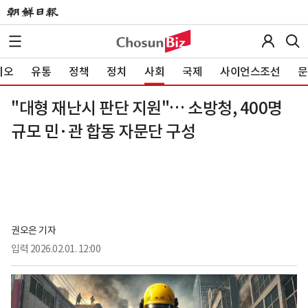
이오
유통
정책
정치
사회
국제
사이언스조선
문
"대형 재난시 판단 지원"… 소방청, 400명
규모 민·관 합동 자문단 구성
권오은 기자
입력
2026.02.01. 12:00