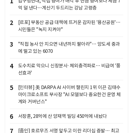
1
압구정현대, 직접 증여가 매각 후 현금 증여보다 세금 7
억 덜 낸다…계산기 두드리는 강남 고령층
2
[르포] 부동산 공급 대책에 뜨거운 감자된 '용산공원'…
시민들은 "녹지 지켜야"
3
"직접 농사 안 지으면 내년까지 팔아라"… 양도세 중과
에 떨고 있는 6070
4
도수치료 막으니 신장분사·체외충격파로… 비급여 '풍
선효과'
5
[인터뷰] 美 DARPA AI 사이버 챌린지 1위 이끈 김태수
마이크로소프트 부사장 "AI 모델보다 중요한건 운영 체
계와 거버넌스"
6
서장훈, 28억에 산 양재역 빌딩 450억에 내놨다
7
[줌인] 호르무즈 서명 앞두고 이란 리더십 증발… 최고