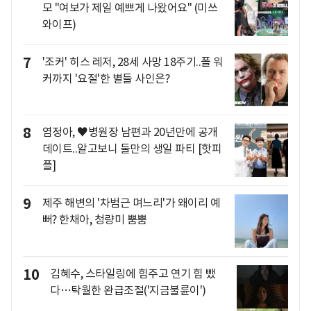
모 "여보가 제일 예쁘게 나왔어요" (미쓰
와이프)
7
'조커' 히스 레저, 28세 사망 18주기..폴 워
커까지 '요절'한 별들 사인은?
8
염정아, ♥병원장 남편과 20년만에 공개
데이트..알고보니 둘만의 생일 파티 [핫피
플]
9
제주 해변의 '차범근 며느리'가 왜이리 예
뻐? 한채아, 청량미 뿜뿜
10
김혜수, 스타일링에 힘주고 연기 힘 뺐
다…탁월한 완급조절('지금불륜이')