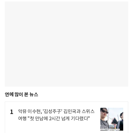
연예 많이 본 뉴스
1
악뮤 이수현, '김성주子' 김민국과 스위스
여행 "첫 만남에 2시간 넘게 기다렸다"