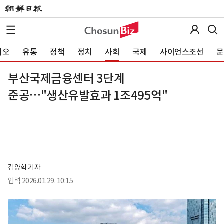
이오
유통
정책
정치
사회
국제
사이언스조선
문
부산국제금융센터 3단계
준공…"생산유발효과 1조495억"
김양혁 기자
입력
2026.01.29. 10:15