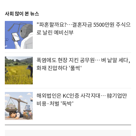
사회 많이 본 뉴스
"파혼할까요?…결혼자금 5500만원 주식으
로 날린 예비신부
폭염에도 현장 지킨 공무원… 벼 낱알 세다,
화재 진압하다 '풀썩'
해외법인은 KC인증 사각지대… 韓기업만
비용·처벌 '독박'