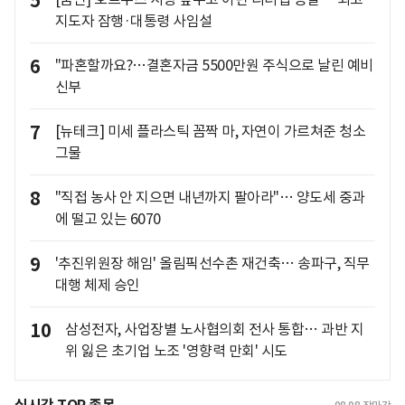
5
지도자 잠행·대통령 사임설
6
"파혼할까요?…결혼자금 5500만원 주식으로 날린 예비
신부
7
[뉴테크] 미세 플라스틱 꼼짝 마, 자연이 가르쳐준 청소
그물
8
"직접 농사 안 지으면 내년까지 팔아라"… 양도세 중과
에 떨고 있는 6070
9
'추진위원장 해임' 올림픽선수촌 재건축… 송파구, 직무
대행 체제 승인
10
삼성전자, 사업장별 노사협의회 전사 통합… 과반 지
위 잃은 초기업 노조 '영향력 만회' 시도