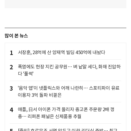
많이 본 뉴스
1
서장훈, 28억에 산 양재역 빌딩 450억에 내놨다
2
폭염에도 현장 지킨 공무원… 벼 낱알 세다, 화재 진압하
다 '풀썩'
3
'음악 앱'이 넷플릭스와 어깨 나란히… 스포티파이 유료
이용자 3억 돌파 비결은
4
애플, 日서 아이폰 가격 올리자 중고폰 주문량 2배 껑
충… 리퍼폰 패널은 신제품용 추월
[줌인] 호르무즈 서명 앞두고 이란 리더십 증발… 최고