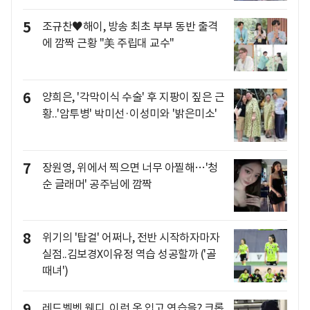
5
조규찬♥해이, 방송 최초 부부 동반 출격
에 깜짝 근황 "美 주립대 교수"
6
양희은, '각막이식 수술' 후 지팡이 짚은 근
황..'암투병' 박미선·이성미와 '밝은미소'
7
장원영, 위에서 찍으면 너무 아찔해…'청
순 글래머' 공주님에 깜짝
8
위기의 '탑걸' 어쩌나, 전반 시작하자마자
실점..김보경X이유정 역습 성공할까 ('골
때녀')
9
레드벨벳 웬디, 이런 옷 입고 연습을? 크롭