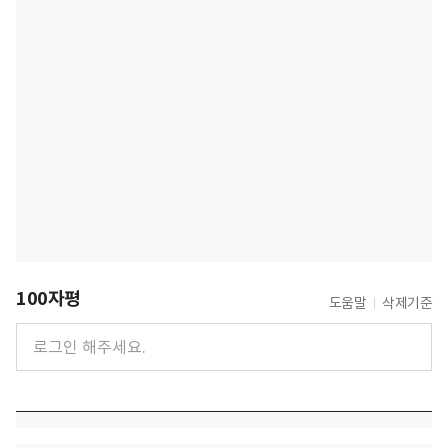
100자평
도움말
삭제기준