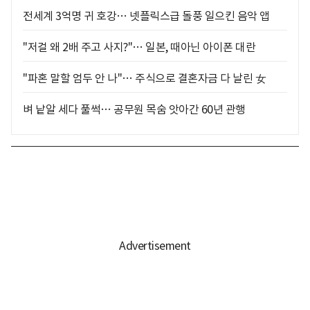
전세계 3억명 귀 호강… 넷플릭스급 돌풍 일으킨 음악 앱
"저걸 왜 2배 주고 사지?"… 일본, 때아닌 아이폰 대란
"파혼 말할 엄두 안 나"… 주식으로 결혼자금 다 날린 女
벼 낱알 세다 풀썩… 공무원 목숨 앗아간 60년 관행