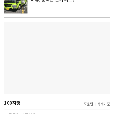
100자평
도움말
삭제기준