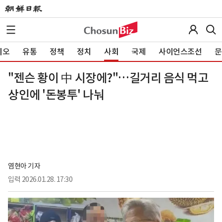
이오
유통
정책
정치
사회
국제
사이언스조선
문
"젠슨 황이 中 시장에?"…길거리 음식 먹고
상인에 '돈봉투' 나눠
염현아 기자
입력
2026.01.28. 17:30