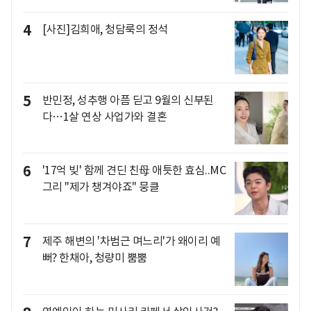
4
[사진]김희애, 청담룩의 정석
5
반민정, 성추행 아픔 딛고 9월의 신부된
다…1살 연상 사업가와 결혼
6
'17억 빚' 함께 견딘 친母 애틋한 효심..MC
그리 "제가 챙겨야죠" 뭉클
7
제주 해변의 '차범근 며느리'가 왜이리 예
뻐? 한채아, 청량미 뿜뿜