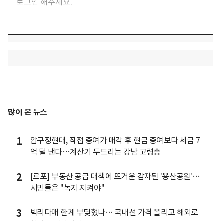
많이 본 뉴스
1
압구정현대, 직접 증여가 매각 후 현금 증여보다 세금 7
억 덜 낸다…계산기 두드리는 강남 고령층
2
[르포] 부동산 공급 대책에 뜨거운 감자된 '용산공원'…
시민들은 "녹지 지켜야"
3
박리다매 한계 부딪혔나… 국내선 가격 올리고 해외로