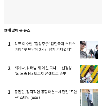
연예 많이 본 뉴스
1
악뮤 이수현, '김성주子' 김민국과 스위스
여행 "첫 만남에 2시간 넘게 기다렸다"
2
최예나, 워터밤 새 여신 되나···선정성
No 노출 No 오로지 콘셉트로 승부
3
황민현, 감각적인 공항패션…세련된 '꾸안
꾸' 스타일 (포토)