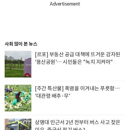
사회 많이 본 뉴스
[르포] 부동산 공급 대책에 뜨거운 감자된
'용산공원'… 시민들은 "녹지 지켜야"
[주간 특산물] 폭염을 이겨내는 푸릇함…
'대관령 배추·무'
상명대 인근서 2년 전부터 버스 사고 잦은
이유, 중국산 전기 버스?