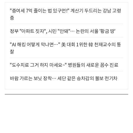
"증여세 7억 줄이는 법 있구먼!" 계산기 두드리는 강남 고령
층
정부 "아파트 짓자", 시민 "안돼"… 논란의 서울 '황금 땅'
"AI 해킹 어떻게 막냐면…" 美 대회 1위한 韓 천재교수의 통
찰
"도수치료 그거 하지 마세요~" 병원들의 새로운 꼼수 진료
바람 가르는 보닛 장착… 세단 같은 승차감의 볼보 전기차