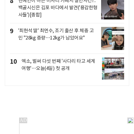
8
연예인이 하는 미사리 카페서 살인사건?..
백골시신은 김포 바다에서 발견('용감한형
사들')[종합]
9
'최현석 딸' 최연수, 조기 출산 후 체중 고
민 "28kg 증량…12kg가 남았어요"
10
엑소, 벌써 다섯 번째 '사다리 타고 세계
여행'…오늘(4일) 첫 공개