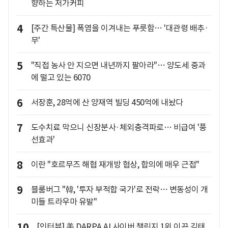
향하는 저가커피
4
[주간 특산물] 폭염을 이겨내는 푸릇함… '대관령 배추·
무'
5
"직접 농사 안 지으면 내년까지 팔아라"… 양도세 중과
에 떨고 있는 6070
6
서장훈, 28억에 산 양재역 빌딩 450억에 내놨다
7
도수치료 막으니 신장분사·체외충격파로… 비급여 '풍
선효과'
8
이란 "호르무즈 해협 재개방 협상, 합의에 매우 근접"
9
블룸버그 "韓, '투자 부적합 국가'로 전락… 변동성이 개
미들 트라우마 유발"
10
[인터뷰] 美 DARPA AI 사이버 챌린지 1위 이끈 김태