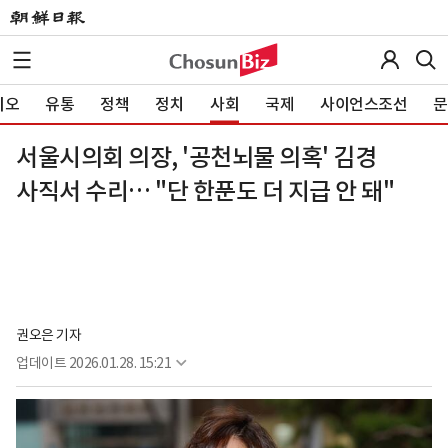
이오
유통
정책
정치
사회
국제
사이언스조선
문
서울시의회 의장, '공천뇌물 의혹' 김경
사직서 수리… "단 한푼도 더 지급 안 돼"
권오은 기자
업데이트
2026.01.28. 15:21