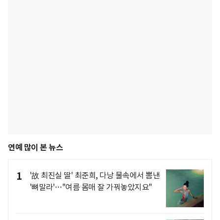
연예 많이 본 뉴스
1
'故 최진실 딸' 최준희, 다낭 물속에서 뽐낸
'뼈말라'…"여름 몸매 잘 가꿔놓았지요"