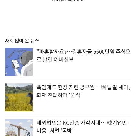
사회 많이 본 뉴스
"파혼할까요?…결혼자금 5500만원 주식으
로 날린 예비신부
폭염에도 현장 지킨 공무원… 벼 낱알 세다,
화재 진압하다 '풀썩'
해외법인은 KC인증 사각지대… 韓기업만
비용·처벌 '독박'