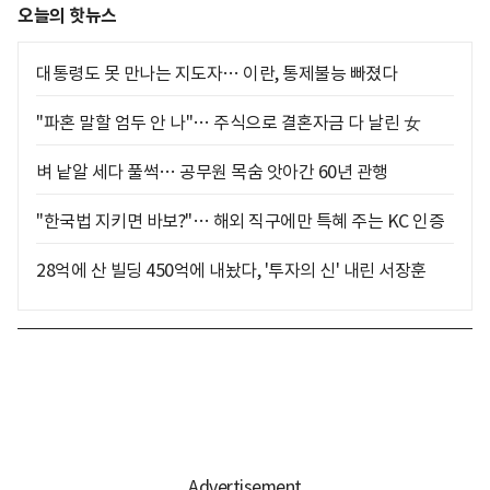
오늘의 핫뉴스
대통령도 못 만나는 지도자… 이란, 통제불능 빠졌다
"파혼 말할 엄두 안 나"… 주식으로 결혼자금 다 날린 女
벼 낱알 세다 풀썩… 공무원 목숨 앗아간 60년 관행
"한국법 지키면 바보?"… 해외 직구에만 특혜 주는 KC 인증
28억에 산 빌딩 450억에 내놨다, '투자의 신' 내린 서장훈