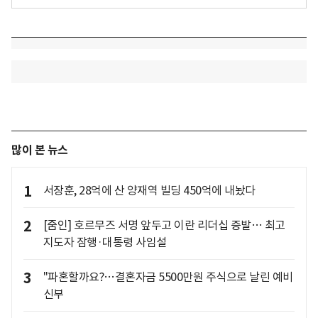
많이 본 뉴스
1
서장훈, 28억에 산 양재역 빌딩 450억에 내놨다
2
[줌인] 호르무즈 서명 앞두고 이란 리더십 증발… 최고
지도자 잠행·대통령 사임설
3
"파혼할까요?…결혼자금 5500만원 주식으로 날린 예비
신부