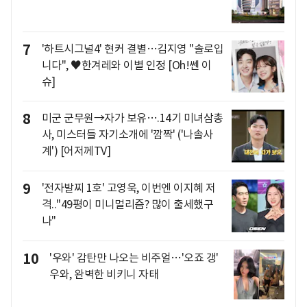
7
'하트시그널4' 현커 결별…김지영 "솔로입
니다", ♥한겨레와 이별 인정 [Oh!쎈 이
슈]
8
미군 군무원→자가 보유….14기 미녀삼총
사, 미스터들 자기소개에 '깜짝' ('나솔사
계') [어저께TV]
9
'전자발찌 1호' 고영욱, 이번엔 이지혜 저
격.."49평이 미니멀리즘? 많이 출세했구
나"
10
'우와' 감탄만 나오는 비주얼…'오죠 갱'
우와, 완벽한 비키니 자태