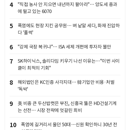
4
"직접 농사 안 지으면 내년까지 팔아라"… 양도세 중과
에 떨고 있는 6070
5
폭염에도 현장 지킨 공무원… 벼 낱알 세다, 화재 진압하
다 '풀썩'
6
"강제 국장 복귀냐"… ISA 세제 개편에 투자자 불만
7
SK하이닉스, 솔리다임 키우기 나선 이유는…"이번 사이
클이 최적의 기회"
8
해외법인은 KC인증 사각지대… 韓기업만 비용·처벌
'독박'
9
美 비중 큰 두산밥캣은 부진, 신흥국 뚫은 HD건설기계
는 선전… 시장 전략에 엇갈린 희비
10
폭염에 길거리서 울던 50대…신원 확인하니 30년 전