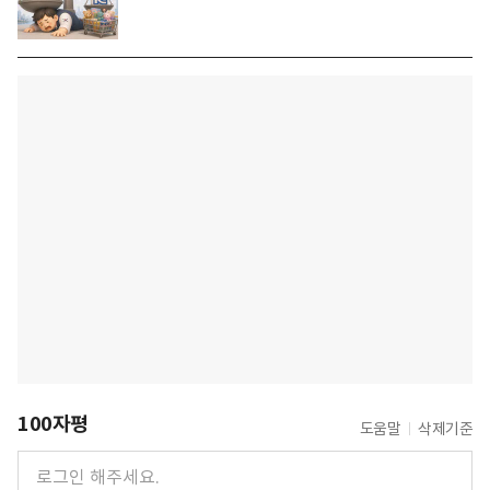
100자평
도움말
삭제기준