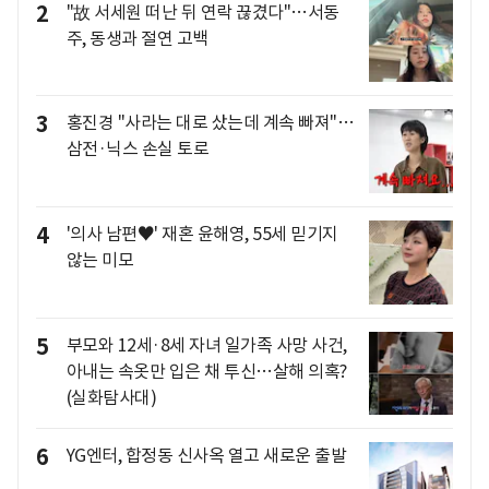
2
"故 서세원 떠난 뒤 연락 끊겼다"…서동
주, 동생과 절연 고백
3
홍진경 "사라는 대로 샀는데 계속 빠져"…
삼전·닉스 손실 토로
4
'의사 남편♥' 재혼 윤해영, 55세 믿기지
않는 미모
5
부모와 12세·8세 자녀 일가족 사망 사건,
아내는 속옷만 입은 채 투신…살해 의혹?
(실화탐사대)
6
YG엔터, 합정동 신사옥 열고 새로운 출발