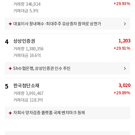
+
29.93
%
거래량
346,924
거래대금
5.3억
대표이사 장내매수·최대주주 유상증자 참여로 상한가
1,203
4
상상인증권
+
29.91
%
거래량
1,380,356
거래대금
16.6억
Sh수협은행, 상상인증권 인수 추진
3,020
5
한국첨단소재
+
29.89
%
거래량
3,991,467
거래대금
118.3억
자회사 양자검증 플랫폼 국제 벤치마크 등재