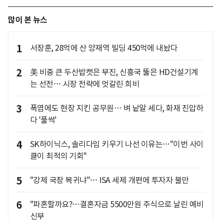
많이 본 뉴스
1
서장훈, 28억에 산 양재역 빌딩 450억에 내놨다
2
美 비중 큰 두산밥캣은 부진, 신흥국 뚫은 HD건설기계
는 선전… 시장 전략에 엇갈린 희비
3
폭염에도 현장 지킨 공무원… 벼 낱알 세다, 화재 진압하
다 '풀썩'
4
SK하이닉스, 솔리다임 키우기 나선 이유는…"이번 사이
클이 최적의 기회"
5
"강제 국장 복귀냐"… ISA 세제 개편에 투자자 불만
6
"파혼할까요?…결혼자금 5500만원 주식으로 날린 예비
신부