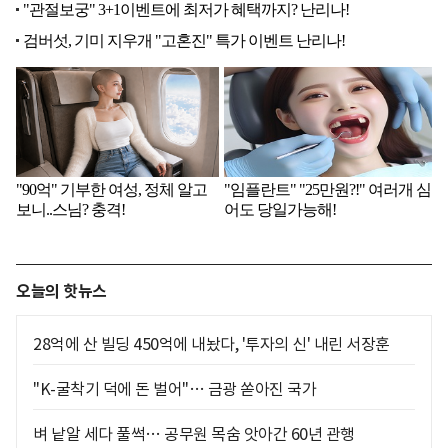
오늘의 핫뉴스
28억에 산 빌딩 450억에 내놨다, '투자의 신' 내린 서장훈
"K-굴착기 덕에 돈 벌어"… 금광 쏟아진 국가
벼 낱알 세다 풀썩… 공무원 목숨 앗아간 60년 관행