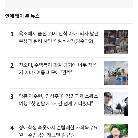
연예 많이 본 뉴스
1
욕조에서 숨진 29세 만삭 아내, 의사 남편
주장과 달리 사인은 질식사? (형수다2)
2
전소미, 수영복이 핫걸 담기에 너무 작은
거 아냐? 여름 미모에 '깜짝'
3
악뮤 이수현, '김성주子' 김민국과 스위스
여행 "첫 만남에 2시간 넘게 기다렸다"
4
장애학생 속옷까지 손빨래한 사회복무요
원…주인공은 개그맨 김규원