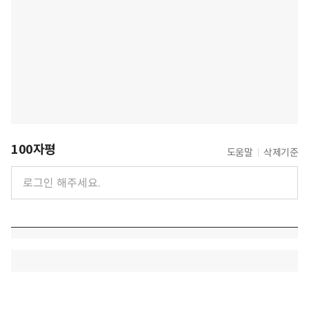
100자평
도움말
삭제기준