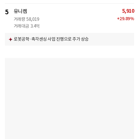
5,910
5
유니켐
+
29.89
%
거래량
58,019
거래대금
3.4억
로봇공학·촉각센싱 사업 진행으로 주가 상승