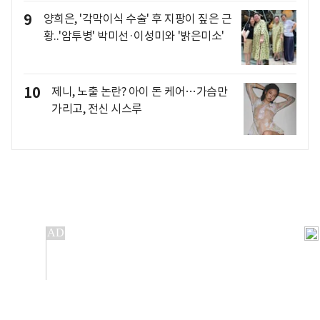
9
양희은, '각막이식 수술' 후 지팡이 짚은 근
황..'암투병' 박미선·이성미와 '밝은미소'
10
제니, 노출 논란? 아이 돈 케어…가슴만
가리고, 전신 시스루
개인정보처리방침
앱설치(Android)
본 사이트의 주가 시세정보는 정보 제공 목적이며, 오류가