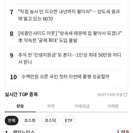
7
"직접 농사 안 지으면 내년까지 팔아라"… 양도세 중과
에 떨고 있는 6070
8
[세종인사이드 아웃] "상속세 때문에 집 팔아서 되겠냐"
李 약속한 '공제 확대' 도입 불발
9
추석 전 '민생지원금' 또 푼다…1인당 최대 50만원 어디
서 받나
10
수백만원 오른 국민 첫차 아반떼 흥행 성공할까
실시간 TOP 종목
08.07 14:56
장중
상승
하락
거래대금
거래량
전체
코스피
코스닥
ETF
1,019
랩지노믹스