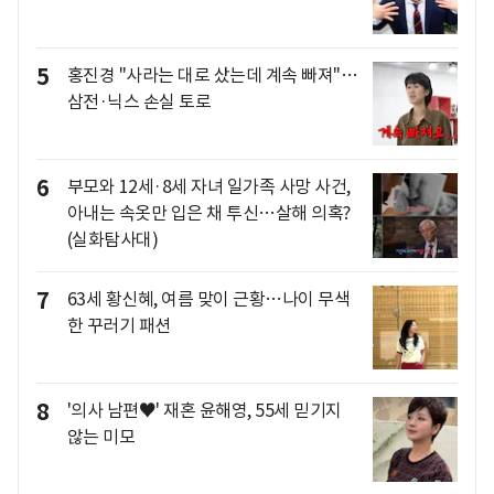
5
홍진경 "사라는 대로 샀는데 계속 빠져"…
삼전·닉스 손실 토로
6
부모와 12세·8세 자녀 일가족 사망 사건,
아내는 속옷만 입은 채 투신…살해 의혹?
(실화탐사대)
7
63세 황신혜, 여름 맞이 근황…나이 무색
한 꾸러기 패션
8
'의사 남편♥' 재혼 윤해영, 55세 믿기지
않는 미모