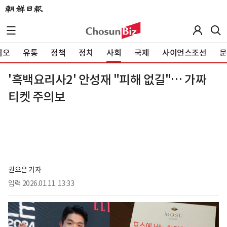
이오
유통
정책
정치
사회
국제
사이언스조선
문
'흑백요리사2' 안성재 "피해 없길"… 가짜
티켓 주의보
권오은 기자
입력
2026.01.11. 13:33