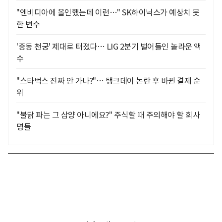
"엔비디아에 올인했는데 이런…" SK하이닉스가 예상치 못
한 변수
'중동 천궁' 제대로 터졌다… LIG 2분기 벌어들인 놀라운 액
수
"스타벅스 진짜 안 가나?"… 탱크데이 논란 후 바뀐 결제 순
위
"불닭 파는 그 삼양 아니에요?" 주식할 때 주의해야 할 회사
명들