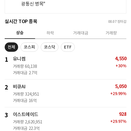
광통신 병목"
실시간 TOP 종목
08.07
장마감
상승
하락
거래대금
거래량
전체
코스피
코스닥
ETF
4,550
1
유니켐
+
30
%
거래량
60,138
거래대금
2.7억
5,050
2
비큐AI
+
29.99
%
거래량
324,951
거래대금
16억
928
3
이스트에이드
+
29.97
%
거래량
2,620,951
거래대금
22.3억