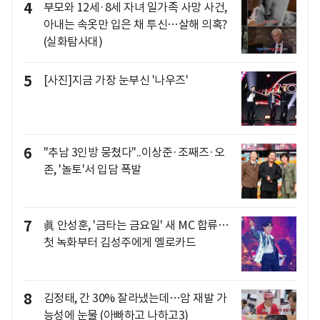
4
부모와 12세·8세 자녀 일가족 사망 사건,
아내는 속옷만 입은 채 투신…살해 의혹?
(실화탐사대)
5
[사진]지금 가장 눈부신 '나우즈'
6
"추남 3인방 뭉쳤다"..이상준·조째즈·오
존, '놀토'서 입담 폭발
7
眞 안성훈, '금타는 금요일' 새 MC 합류…
첫 녹화부터 김성주에게 옐로카드
8
김정태, 간 30% 잘라냈는데…암 재발 가
능성에 눈물 (아빠하고 나하고3)