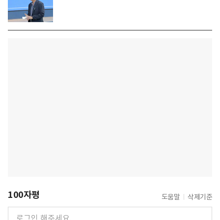
100자평
도움말
삭제기준