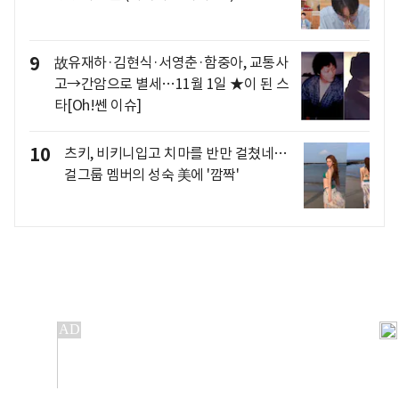
9
故유재하·김현식·서영춘·함중아, 교통사
고→간암으로 별세…11월 1일 ★이 된 스
타[Oh!쎈 이슈]
10
츠키, 비키니입고 치마를 반만 걸쳤네…
걸그룹 멤버의 성숙 美에 '깜짝'
개인정보처리방침
앱설치(Android)