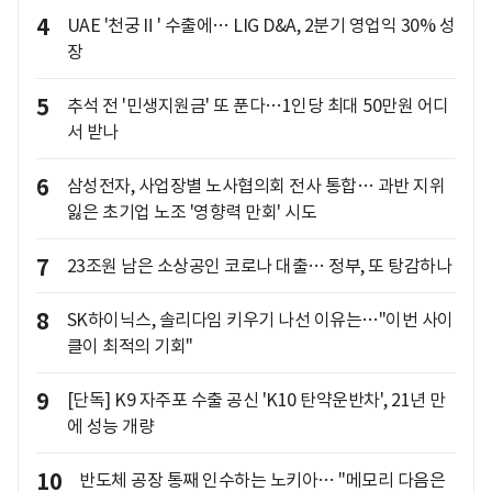
4
UAE '천궁Ⅱ' 수출에… LIG D&A, 2분기 영업익 30% 성
장
5
추석 전 '민생지원금' 또 푼다…1인당 최대 50만원 어디
서 받나
6
삼성전자, 사업장별 노사협의회 전사 통합… 과반 지위
잃은 초기업 노조 '영향력 만회' 시도
7
23조원 남은 소상공인 코로나 대출… 정부, 또 탕감하나
8
SK하이닉스, 솔리다임 키우기 나선 이유는…"이번 사이
클이 최적의 기회"
9
[단독] K9 자주포 수출 공신 'K10 탄약운반차', 21년 만
에 성능 개량
10
반도체 공장 통째 인수하는 노키아… "메모리 다음은