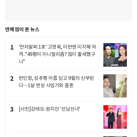
연예 많이 본 뉴스
1
'전자발찌 1호' 고영욱, 이번엔 이지혜 저
격.."49평이 미니멀리즘? 많이 출세했구
나"
2
반민정, 성추행 아픔 딛고 9월의 신부된
다…1살 연상 사업가와 결혼
3
[사진]강태오-원지안 '선남선녀'