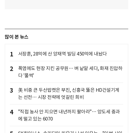
많이 본 뉴스
1
서장훈, 28억에 산 양재역 빌딩 450억에 내놨다
2
폭염에도 현장 지킨 공무원… 벼 낱알 세다, 화재 진압하
다 '풀썩'
3
美 비중 큰 두산밥캣은 부진, 신흥국 뚫은 HD건설기계
는 선전… 시장 전략에 엇갈린 희비
4
"직접 농사 안 지으면 내년까지 팔아라"… 양도세 중과
에 떨고 있는 6070