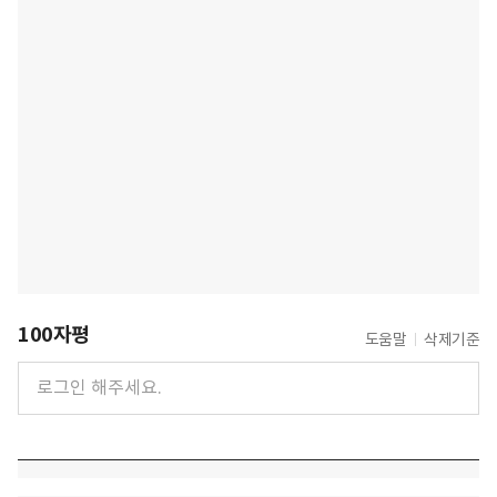
100자평
도움말
삭제기준