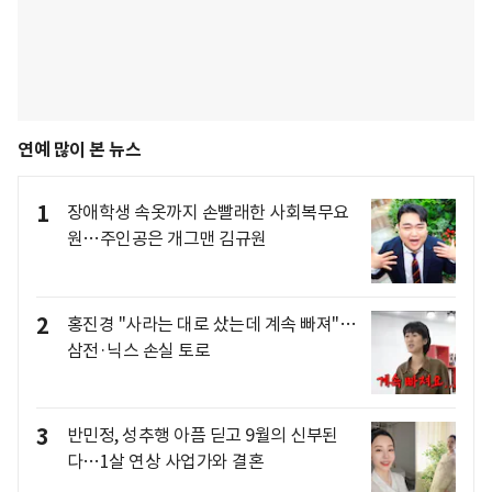
연예 많이 본 뉴스
1
장애학생 속옷까지 손빨래한 사회복무요
원…주인공은 개그맨 김규원
2
홍진경 "사라는 대로 샀는데 계속 빠져"…
삼전·닉스 손실 토로
3
반민정, 성추행 아픔 딛고 9월의 신부된
다…1살 연상 사업가와 결혼