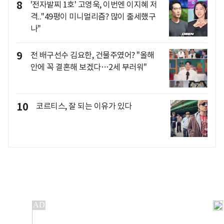
8
'전자발찌 1호' 고영욱, 이번엔 이지혜 저
격.."49평이 미니멀리즘? 많이 출세했구
나"
9
전 배구선수 김요한, 건물주였어? "올해
안에 꼭 결혼해 보겠다…2세 부러워"
10
코르티스, 잘 되는 이유가 있다