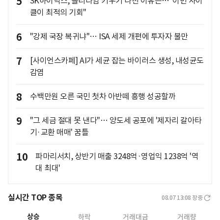
5
SK하이닉스, 솔리다임 키우기 나선 이유는…"이번 사이
클이 최적의 기회"
6
"강제 국장 복귀냐"… ISA 세제 개편에 투자자 불만
7
[사이언스카페] AI가 세균 잡는 바이러스 생성, 내성균도
감염
8
수백만원 오른 국민 첫차 아반떼 흥행 성공할까
9
"그 세금 절대 못 낸다"… 양도세 공포에 '제자리 갈아타
기·교환 매매' 꿈틀
10
파마리서치, 상반기 매출 3248억·영업익 1238억 '역
대 최대'
실시간 TOP 종목
08.07 13:08
장중
상승
하락
거래대금
거래량