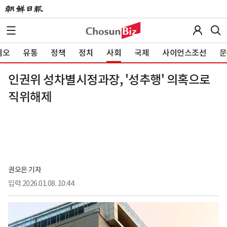
이오
유통
정책
정치
사회
국제
사이언스조선
문
인권위 성차별시정과장, '성추행' 의혹으로
직위해제
권오은 기자
입력
2026.01.08. 10:44