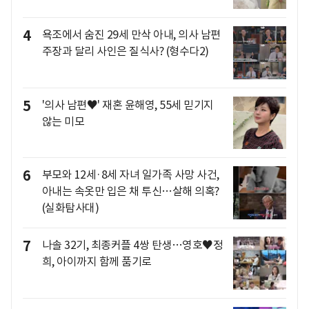
4
욕조에서 숨진 29세 만삭 아내, 의사 남편
주장과 달리 사인은 질식사? (형수다2)
5
'의사 남편♥' 재혼 윤해영, 55세 믿기지
않는 미모
6
부모와 12세·8세 자녀 일가족 사망 사건,
아내는 속옷만 입은 채 투신…살해 의혹?
(실화탐사대)
7
나솔 32기, 최종커플 4쌍 탄생…영호♥정
희, 아이까지 함께 품기로