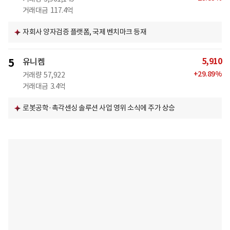
거래대금
117.4억
자회사 양자검증 플랫폼, 국제 벤치마크 등재
5,910
5
유니켐
+
29.89
%
거래량
57,922
거래대금
3.4억
로봇공학·촉각센싱 솔루션 사업 영위 소식에 주가 상승