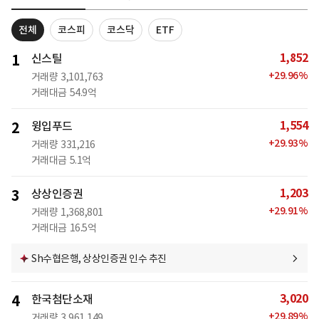
전체
코스피
코스닥
ETF
1,852
1
신스틸
+
29.96
%
거래량
3,101,763
거래대금
54.9억
1,554
2
윙입푸드
+
29.93
%
거래량
331,216
거래대금
5.1억
1,203
3
상상인증권
+
29.91
%
거래량
1,368,801
거래대금
16.5억
Sh수협은행, 상상인증권 인수 추진
3,020
4
한국첨단소재
+
29.89
%
거래량
3,961,149