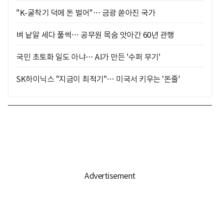
"K-굴착기 덕에 돈 벌어"… 금광 쏟아진 국가
벼 낱알 세다 풀썩… 공무원 목숨 앗아간 60년 관행
국민 초토화 일도 아냐… AI가 만든 '수퍼 무기'
SK하이닉스 "지금이 최적기"… 미국서 키우는 '돈줄'