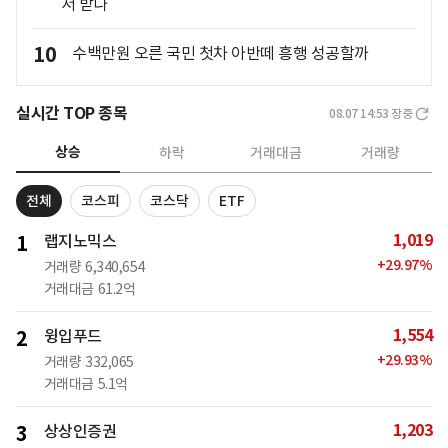
서 받나
10
수백만원 오른 국민 첫차 아반떼 흥행 성공할까
실시간 TOP 종목
08.07 14:53
장중
상승
하락
거래대금
거래량
전체
코스피
코스닥
ETF
1,019
1
랩지노믹스
+
29.97
%
거래량
6,340,654
거래대금
61.2억
1,554
2
윙입푸드
+
29.93
%
거래량
332,065
거래대금
5.1억
1,203
3
상상인증권