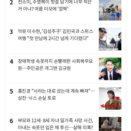
2
전소미, 수영복이 핫걸 담기에 너무 작은
거 아냐? 여름 미모에 '깜짝'
3
악뮤 이수현, '김성주子' 김민국과 스위스
여행 "첫 만남에 2시간 넘게 기다렸다"
4
장애학생 속옷까지 손빨래한 사회복무요
원…주인공은 개그맨 김규원
5
홍진경 "사라는 대로 샀는데 계속 빠져"…
삼전·닉스 손실 토로
6
부모와 12세·8세 자녀 일가족 사망 사건,
아내는 속옷만 입은 채 투신…살해 의혹?