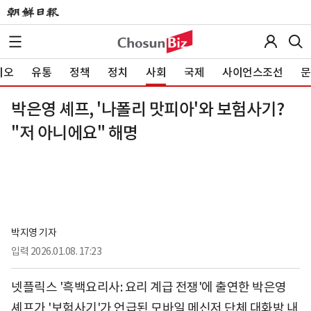
이오
유통
정책
정치
사회
국제
사이언스조선
문
박은영 셰프, '나폴리 맛피아'와 보험사기?
"저 아니에요" 해명
박지영 기자
입력
2026.01.08. 17:23
넷플릭스 '흑백요리사: 요리 계급 전쟁'에 출연한 박은영
셰프가 '보험사기'가 언급된 모바일 메신저 단체 대화방 내