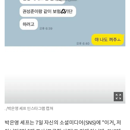
. /박은영 셰프 인스타그램 캡쳐
박은영 셰프는 7일 자신의 소셜미디어(SNS)에 "이거, 저