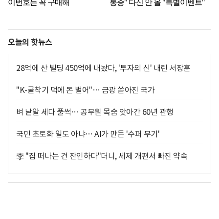
오늘의 핫뉴스
28억에 산 빌딩 450억에 내놨다, '투자의 신' 내린 서장훈
"K-굴착기 덕에 돈 벌어"… 금광 쏟아진 국가
벼 낱알 세다 풀썩… 공무원 목숨 앗아간 60년 관행
국민 초토화 일도 아냐… AI가 만든 '수퍼 무기'
李 "집 떠나는 건 잔인하다"더니, 세제 개편서 빠진 약속