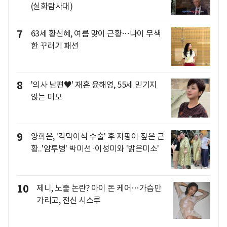
(실화탐사대)
7
63세 황신혜, 여름 맞이 근황…나이 무색
한 꾸러기 패션
8
'의사 남편♥' 재혼 윤해영, 55세 믿기지
않는 미모
9
양희은, '각막이식 수술' 후 지팡이 짚은 근
황..'암투병' 박미선·이성미와 '밝은미소'
10
제니, 노출 논란? 아이 돈 케어…가슴만
가리고, 전신 시스루