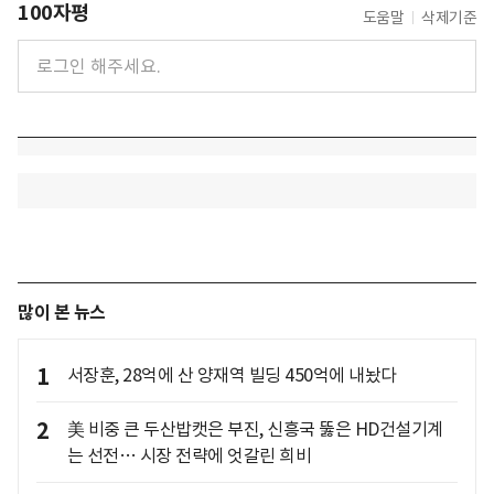
100자평
도움말
삭제기준
많이 본 뉴스
1
서장훈, 28억에 산 양재역 빌딩 450억에 내놨다
2
美 비중 큰 두산밥캣은 부진, 신흥국 뚫은 HD건설기계
는 선전… 시장 전략에 엇갈린 희비