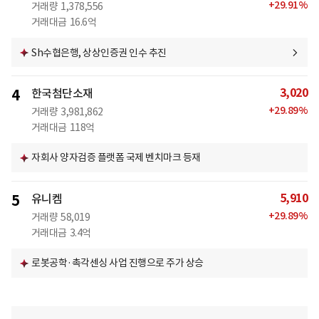
+
29.91
%
거래량
1,378,556
거래대금
16.6억
Sh수협은행, 상상인증권 인수 추진
3,020
4
한국첨단소재
+
29.89
%
거래량
3,981,862
거래대금
118억
자회사 양자검증 플랫폼 국제 벤치마크 등재
5,910
5
유니켐
+
29.89
%
거래량
58,019
거래대금
3.4억
로봇공학·촉각센싱 사업 진행으로 주가 상승