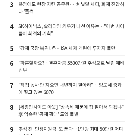
3
폭염에도 현장 지킨 공무원… 벼 낱알 세다, 화재 진압하
다 '풀썩'
4
SK하이닉스, 솔리다임 키우기 나선 이유는…"이번 사이
클이 최적의 기회"
5
"강제 국장 복귀냐"… ISA 세제 개편에 투자자 불만
6
"파혼할까요?…결혼자금 5500만원 주식으로 날린 예비
신부
7
"직접 농사 안 지으면 내년까지 팔아라"… 양도세 중과
에 떨고 있는 6070
8
[세종인사이드 아웃] "상속세 때문에 집 팔아서 되겠냐"
李 약속한 '공제 확대' 도입 불발
9
추석 전 '민생지원금' 또 푼다…1인당 최대 50만원 어디