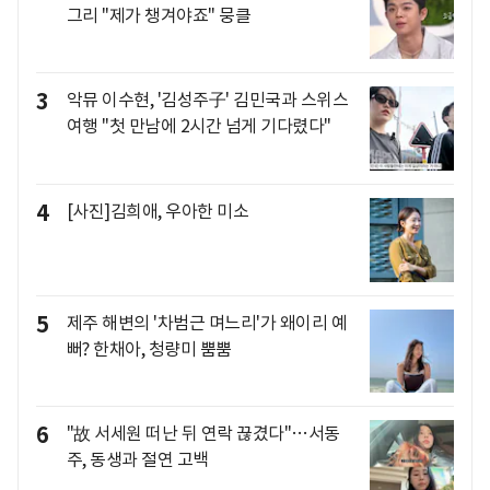
그리 "제가 챙겨야죠" 뭉클
3
악뮤 이수현, '김성주子' 김민국과 스위스
여행 "첫 만남에 2시간 넘게 기다렸다"
4
[사진]김희애, 우아한 미소
5
제주 해변의 '차범근 며느리'가 왜이리 예
뻐? 한채아, 청량미 뿜뿜
6
"故 서세원 떠난 뒤 연락 끊겼다"…서동
주, 동생과 절연 고백