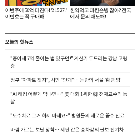
오늘의 핫뉴스
"증여세 7억 줄이는 법 있구먼!" 계산기 두드리는 강남 고령
층
정부 "아파트 짓자", 시민 "안돼"… 논란의 서울 '황금 땅'
"AI 해킹 어떻게 막냐면…" 美 대회 1위한 韓 천재교수의 통
찰
"도수치료 그거 하지 마세요~" 병원들의 새로운 꼼수 진료
바람 가르는 보닛 장착… 세단 같은 승차감의 볼보 전기차