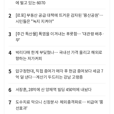
에 떨고 있는 6070
2
[르포] 부동산 공급 대책에 뜨거운 감자된 '용산공원'…
시민들은 "녹지 지켜야"
3
[주간 특산물] 폭염을 이겨내는 푸릇함… '대관령 배추·
무'
4
박리다매 한계 부딪혔나… 국내선 가격 올리고 해외로
향하는 저가커피
5
압구정현대, 직접 증여가 매각 후 현금 증여보다 세금 7
억 덜 낸다…계산기 두드리는 강남 고령층
6
서장훈, 28억에 산 양재역 빌딩 450억에 내놨다
7
도수치료 막으니 신장분사·체외충격파로… 비급여 '풍
선효과'