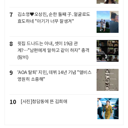
7
김소영♥오상진, 순한 둘째 子..얼굴로도
효도하네 "아기가 너무 잘생겨"
8
윗집 드나드는 아내, 셋이 19금 관
계?…"남편에게 말하고 같이 하자" 충격
(탐비)
9
'AOA 탈퇴' 지민, 데뷔 14년 기념 "앨비스
영원히 소중해"
10
[사진]청담동에 뜬 김희애