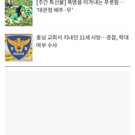
[주간 특산물] 폭염을 이겨내는 푸릇함…
'대관령 배추·무'
충남 교회서 지내던 11세 사망…경찰, 학대
여부 수사