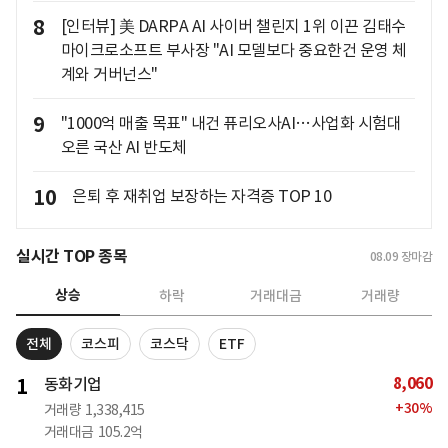
8
[인터뷰] 美 DARPA AI 사이버 챌린지 1위 이끈 김태수
마이크로소프트 부사장 "AI 모델보다 중요한건 운영 체
계와 거버넌스"
9
"1000억 매출 목표" 내건 퓨리오사AI…사업화 시험대
오른 국산 AI 반도체
10
은퇴 후 재취업 보장하는 자격증 TOP 10
실시간 TOP 종목
08.09
장마감
상승
하락
거래대금
거래량
전체
코스피
코스닥
ETF
8,060
1
동화기업
+
30
%
거래량
1,338,415
거래대금
105.2억