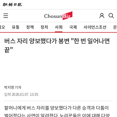
이오
유통
정책
정치
사회
국제
사이언스조선
문
버스 자리 양보했다가 봉변 "한 번 일어나면
끝"
박지영 기자
입력
2026.01.07. 13:35
할머니에게 버스 자리를 양보했다가 다른 승객과 다툼이
벌어졌다는 사연이 알려졌다. 누리꾼들은 이에 대해 다양