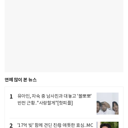
연예 많이 본 뉴스
1
유아인, 자숙 중 남사친과 대놓고 '볼뽀뽀'
반전 근황.."사랑할게"[핫피플]
2
'17억 빚' 함께 견딘 친母 애틋한 효심..MC