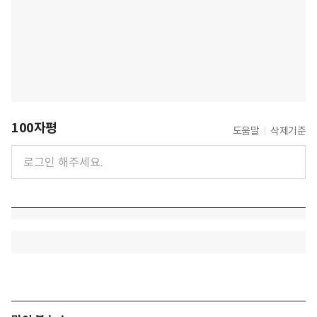
100자평
도움말
삭제기준