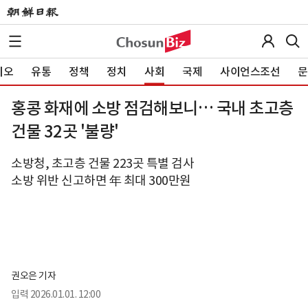
이오
유통
정책
정치
사회
국제
사이언스조선
문
홍콩 화재에 소방 점검해보니… 국내 초고층
건물 32곳 '불량'
소방청, 초고층 건물 223곳 특별 검사
소방 위반 신고하면 年 최대 300만원
권오은 기자
입력
2026.01.01. 12:00