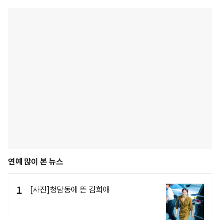
연예 많이 본 뉴스
1
[사진]청담동에 뜬 김희애