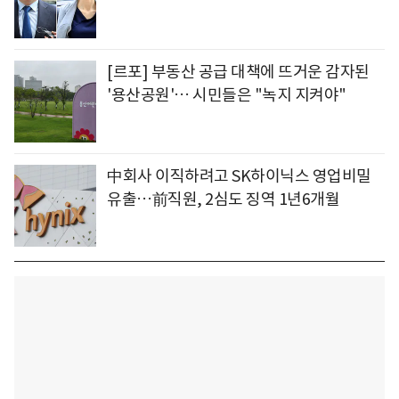
[르포] 부동산 공급 대책에 뜨거운 감자된
'용산공원'… 시민들은 "녹지 지켜야"
中회사 이직하려고 SK하이닉스 영업비밀
유출…前직원, 2심도 징역 1년6개월