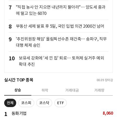
7
"직접 농사 안 지으면 내년까지 팔아라"… 양도세 중과
에 떨고 있는 6070
8
부동산 세제 발표 후 5일, 국민 입법 의견 2000건 넘어
9
'추진위원장 해임' 올림픽선수촌 재건축… 송파구, 직무
대행 체제 승인
10
보유세 강화에 '세 낀 집' 퇴로… 토허제 실거주 예외
확대 추진
실시간 TOP 종목
08.09
장마감
상승
하락
거래대금
거래량
전체
코스피
코스닥
ETF
8,060
1
동화기업