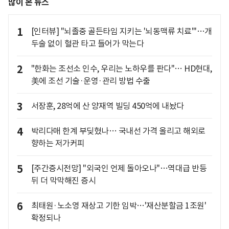
많이 본 뉴스
1
[인터뷰] "뇌졸중 골든타임 지키는 '뇌동맥류 치료'"…개
두술 없이 혈관 타고 들어가 막는다
2
"한화는 조선소 인수, 우리는 노하우를 판다"… HD현대,
美에 조선 기술·운영·관리 방법 수출
3
서장훈, 28억에 산 양재역 빌딩 450억에 내놨다
4
박리다매 한계 부딪혔나… 국내선 가격 올리고 해외로
향하는 저가커피
5
[주간증시전망] "외국인 언제 돌아오나"…역대급 반등
뒤 더 막막해진 증시
6
최태원·노소영 재상고 기한 임박…'재산분할금 1조원'
확정되나