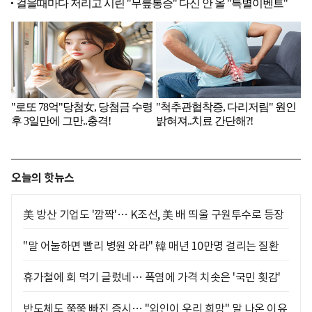
오늘의 핫뉴스
美 방산 기업도 '깜짝'… K조선, 美 배 띄울 구원투수로 등장
"말 어눌하면 빨리 병원 와라" 韓 매년 10만명 걸리는 질환
휴가철에 회 먹기 글렀네… 폭염에 가격 치솟은 '국민 횟감'
반도체도 쭉쭉 빠진 증시… "외인이 우리 희망" 말 나온 이유