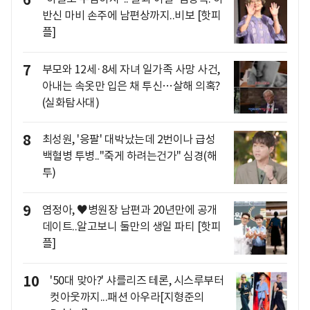
6
반신 마비 손주에 남편상까지..비보 [핫피
플]
7
부모와 12세·8세 자녀 일가족 사망 사건,
아내는 속옷만 입은 채 투신…살해 의혹?
(실화탐사대)
8
최성원, '응팔' 대박났는데 2번이나 급성
백혈병 투병.."죽게 하려는건가" 심경(해
투)
9
염정아, ♥병원장 남편과 20년만에 공개
데이트..알고보니 둘만의 생일 파티 [핫피
플]
10
'50대 맞아?' 샤를리즈 테론, 시스루부터
컷아웃까지...패션 아우라[지형준의