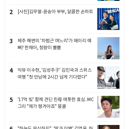
2
[사진]김무열-윤승아 부부, 달콤한 손하트
3
제주 해변의 '차범근 며느리'가 왜이리 예
뻐? 한채아, 청량미 뿜뿜
4
악뮤 이수현, '김성주子' 김민국과 스위스
여행 "첫 만남에 2시간 넘게 기다렸다"
5
'17억 빚' 함께 견딘 친母 애틋한 효심..MC
그리 "제가 챙겨야죠" 뭉클
"하늘도 무심하지"..'딸과 이별' 김영옥. 하