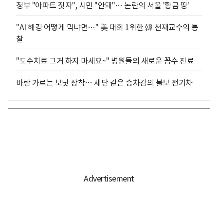
정부 "아파트 짓자", 시민 "안돼"… 논란의 서울 '황금 땅'
"AI 해킹 어떻게 막냐면…" 美 대회 1위한 韓 천재교수의 통
찰
"도수치료 그거 하지 마세요~" 병원들의 새로운 꼼수 진료
바람 가르는 보닛 장착… 세단 같은 승차감의 볼보 전기차