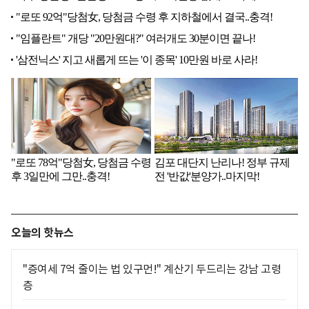
오늘의 핫뉴스
"증여세 7억 줄이는 법 있구먼!" 계산기 두드리는 강남 고령
층