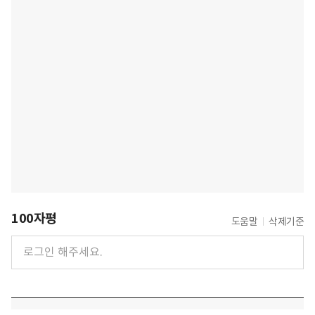
100자평
도움말
삭제기준