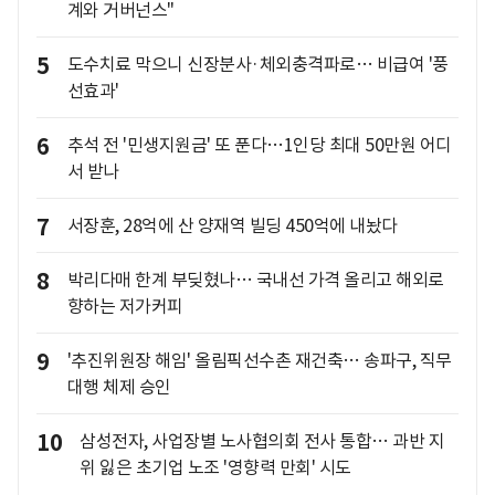
계와 거버넌스"
5
도수치료 막으니 신장분사·체외충격파로… 비급여 '풍
선효과'
6
추석 전 '민생지원금' 또 푼다…1인당 최대 50만원 어디
서 받나
7
서장훈, 28억에 산 양재역 빌딩 450억에 내놨다
8
박리다매 한계 부딪혔나… 국내선 가격 올리고 해외로
향하는 저가커피
9
'추진위원장 해임' 올림픽선수촌 재건축… 송파구, 직무
대행 체제 승인
10
삼성전자, 사업장별 노사협의회 전사 통합… 과반 지
위 잃은 초기업 노조 '영향력 만회' 시도