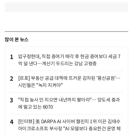
많이 본 뉴스
1
압구정현대, 직접 증여가 매각 후 현금 증여보다 세금 7
억 덜 낸다…계산기 두드리는 강남 고령층
2
[르포] 부동산 공급 대책에 뜨거운 감자된 '용산공원'…
시민들은 "녹지 지켜야"
3
"직접 농사 안 지으면 내년까지 팔아라"… 양도세 중과
에 떨고 있는 6070
4
[인터뷰] 美 DARPA AI 사이버 챌린지 1위 이끈 김태수
마이크로소프트 부사장 "AI 모델보다 중요한건 운영 체