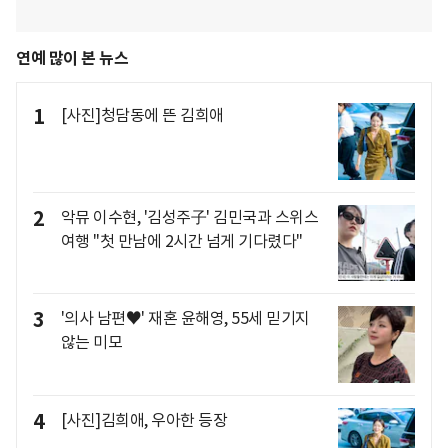
연예 많이 본 뉴스
1
[사진]청담동에 뜬 김희애
2
악뮤 이수현, '김성주子' 김민국과 스위스
여행 "첫 만남에 2시간 넘게 기다렸다"
3
'의사 남편♥' 재혼 윤해영, 55세 믿기지
않는 미모
4
[사진]김희애, 우아한 등장