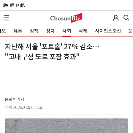
이오
유통
정책
정치
사회
국제
사이언스조선
문
지난해 서울 '포트홀' 27% 감소…
"고내구성 도로 포장 효과"
윤희훈 기자
입력
2026.01.01. 11:35