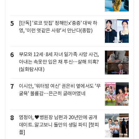
5
[단독] '로코 맛집' 정해인x'중증' 대박 하
영, '이런 엿같은 사랑'서 만난다(종합)
6
부모와 12세·8세 자녀 일가족 사망 사건,
아내는 속옷만 입은 채 투신…살해 의혹?
(실화탐사대)
7
이시안, '워터밤 여신' 권은비 옆에서도 '무
굴욕' 볼륨감…은근히 글래머였네
8
염정아, ♥병원장 남편과 20년만에 공개
데이트..알고보니 둘만의 생일 파티 [핫피
플]