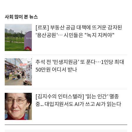
사회 많이 본 뉴스
[르포] 부동산 공급 대책에 뜨거운 감자된
'용산공원'… 시민들은 "녹지 지켜야"
추석 전 '민생지원금' 또 푼다…1인당 최대
50만원 어디서 받나
[김지수의 인터스텔라] '읽는 인간' 멸종
중... 대입지원서도 AI가 쓰고 AI가 읽는다