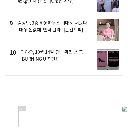
45kg일 때 산 것" [Oh!쎈 이슈]
9
김정난, 3층 타운하우스 급매로 내놨다
"매우 싼값에..연락 달라" [순간포착]
10
미야오, 10월 14일 컴백 확정..신곡
'BURNING UP' 발표
개인정보처리방침
앱설치(Android)