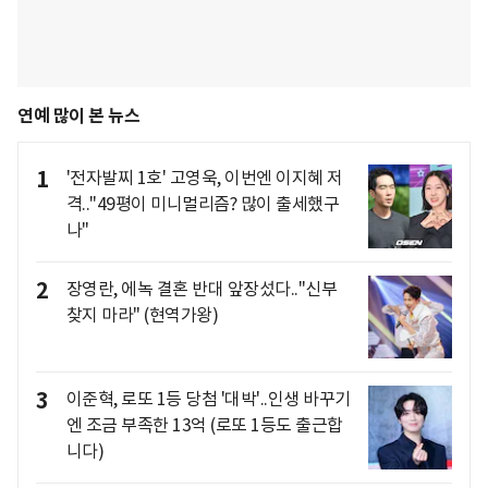
연예 많이 본 뉴스
1
'전자발찌 1호' 고영욱, 이번엔 이지혜 저
격.."49평이 미니멀리즘? 많이 출세했구
나"
2
장영란, 에녹 결혼 반대 앞장섰다.."신부
찾지 마라" (현역가왕)
3
이준혁, 로또 1등 당첨 '대박'..인생 바꾸기
엔 조금 부족한 13억 (로또 1등도 출근합
니다)