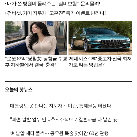
오늘의 핫뉴스
대통령도 못 만나는 지도자… 이란, 통제불능 빠졌다
"파혼 말할 엄두 안 나"… 주식으로 결혼자금 다 날린 女
벼 낱알 세다 풀썩… 공무원 목숨 앗아간 60년 관행