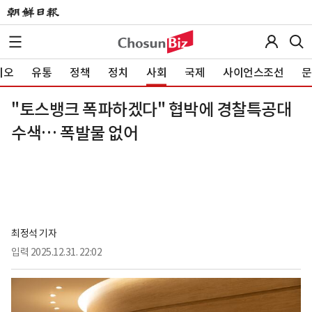
이오
유통
정책
정치
사회
국제
사이언스조선
문
"토스뱅크 폭파하겠다" 협박에 경찰특공대
수색… 폭발물 없어
최정석 기자
입력
2025.12.31. 22:02