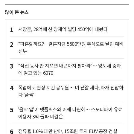
많이 본 뉴스
1
서장훈, 28억에 산 양재역 빌딩 450억에 내놨다
2
"파혼할까요?…결혼자금 5500만원 주식으로 날린 예비
신부
3
"직접 농사 안 지으면 내년까지 팔아라"… 양도세 중과
에 떨고 있는 6070
4
폭염에도 현장 지킨 공무원… 벼 낱알 세다, 화재 진압하
다 '풀썩'
5
'음악 앱'이 넷플릭스와 어깨 나란히… 스포티파이 유료
이용자 3억 돌파 비결은
6
점유율 1.6% 대만 난야, 15조원 투자 EUV 공장 건설