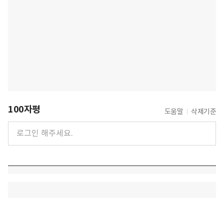
100자평
도움말
삭제기준