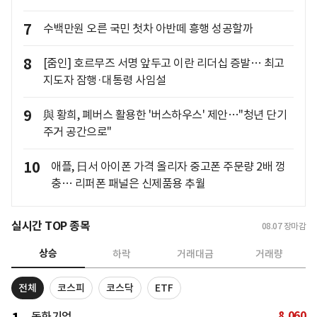
7
수백만원 오른 국민 첫차 아반떼 흥행 성공할까
8
[줌인] 호르무즈 서명 앞두고 이란 리더십 증발… 최고
지도자 잠행·대통령 사임설
9
與 황희, 폐버스 활용한 '버스하우스' 제안…"청년 단기
주거 공간으로"
10
애플, 日서 아이폰 가격 올리자 중고폰 주문량 2배 껑
충… 리퍼폰 패널은 신제품용 추월
실시간 TOP 종목
08.07
장마감
상승
하락
거래대금
거래량
전체
코스피
코스닥
ETF
8,060
동화기업