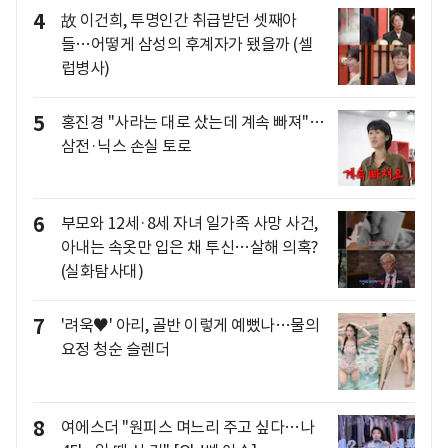
4
故 이건희, 투명인간 취급받던 셋째아
들…어떻게 삼성의 후계자가 됐을까 (셀
럽병사)
5
홍진경 "사라는 대로 샀는데 계속 빠져"…
삼전·닉스 손실 토로
6
부모와 12세·8세 자녀 일가족 사망 사건,
아내는 속옷만 입은 채 투신…살해 의혹?
(실화탐사대)
7
'려욱♥' 아리, 골반 이렇게 예뻤나…물의
요정 청순 슬렌더
8
여에스더 "원피스 며느리 주고 싶다…나