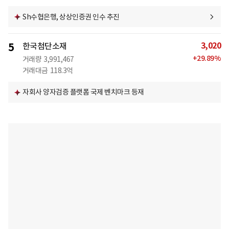
Sh수협은행, 상상인증권 인수 추진
3,020
5
한국첨단소재
+
29.89
%
거래량
3,991,467
거래대금
118.3억
자회사 양자검증 플랫폼 국제 벤치마크 등재