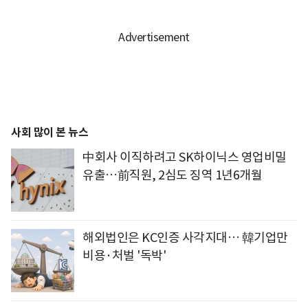
사회 많이 본 뉴스
中회사 이직하려고 SK하이닉스 영업비밀
유출…前직원, 2심도 징역 1년6개월
해외법인은 KC인증 사각지대… 韓기업만
비용·처벌 '독박'