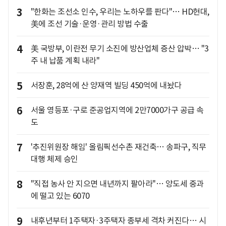
3
"한화는 조선소 인수, 우리는 노하우를 판다"… HD현대,
美에 조선 기술·운영·관리 방법 수출
4
美 국방부, 이란전 무기 소진에 방산업체 증산 압박… "3
주 내 납품 계획 내라"
5
서장훈, 28억에 산 양재역 빌딩 450억에 내놨다
6
서울 영등포·구로 준공업지역에 2만7000가구 공급 속
도
7
'추진위원장 해임' 올림픽선수촌 재건축… 송파구, 직무
대행 체제 승인
8
"직접 농사 안 지으면 내년까지 팔아라"… 양도세 중과
에 떨고 있는 6070
9
내후년부터 1주택자·3주택자 종부세 격차 커진다… 시