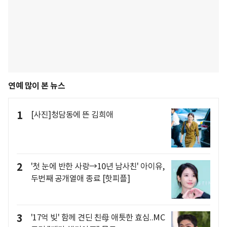
연예 많이 본 뉴스
1
[사진]청담동에 뜬 김희애
2
'첫 눈에 반한 사랑→10년 남사친' 아이유,
두번째 공개열애 종료 [핫피플]
3
'17억 빚' 함께 견딘 친母 애틋한 효심..MC