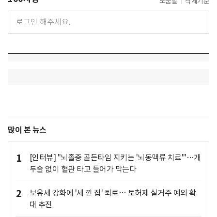
도움말
삭제기준
많이 본 뉴스
1
[인터뷰] "뇌졸중 골든타임 지키는 '뇌동맥류 치료'"…개
두술 없이 혈관 타고 들어가 막는다
2
보유세 강화에 '세 낀 집' 퇴로… 토허제 실거주 예외 확
대 추진