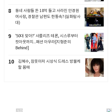
8
동네 사람들 돈 18억 들고 사라진 안경원
여사장, 경찰관 남편도 한통속? (실화탐사
대)
9
'50대 맞아?' 샤를리즈 테론, 시스루부터
컷아웃까지...패션 아우라[지형준의
Behind]
10
김혜수, 잠옷마저 시상식 드레스 방불케
할 몸매