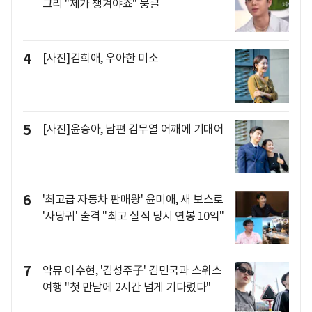
그리 "제가 챙겨야죠" 뭉클
4
[사진]김희애, 우아한 미소
5
[사진]윤승아, 남편 김무열 어깨에 기대어
6
'최고급 자동차 판매왕' 윤미애, 새 보스로
'사당귀' 출격 "최고 실적 당시 연봉 10억"
7
악뮤 이수현, '김성주子' 김민국과 스위스
여행 "첫 만남에 2시간 넘게 기다렸다"