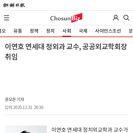
이오
유통
정책
정치
사회
국제
사이언스조선
문
이연호 연세대 정외과 교수, 공공외교학회장
취임
권오은 기자
입력
2025.12.31. 20:36
이연호 연세대 정치외교학과 교수가