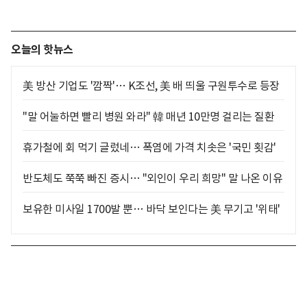
오늘의 핫뉴스
美 방산 기업도 '깜짝'… K조선, 美 배 띄울 구원투수로 등장
"말 어눌하면 빨리 병원 와라" 韓 매년 10만명 걸리는 질환
휴가철에 회 먹기 글렀네… 폭염에 가격 치솟은 '국민 횟감'
반도체도 쭉쭉 빠진 증시… "외인이 우리 희망" 말 나온 이유
보유한 미사일 1700발 뿐… 바닥 보인다는 美 무기고 '위태'