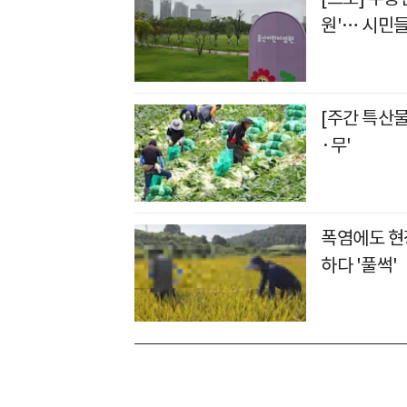
원'… 시민들
[주간 특산
·무'
폭염에도 현장
하다 '풀썩'