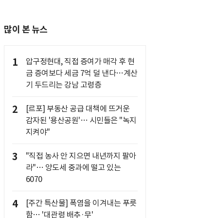
많이 본 뉴스
1
압구정현대, 직접 증여가 매각 후 현
금 증여보다 세금 7억 덜 낸다…계산
기 두드리는 강남 고령층
2
[르포] 부동산 공급 대책에 뜨거운
감자된 '용산공원'… 시민들은 "녹지
지켜야"
3
"직접 농사 안 지으면 내년까지 팔아
라"… 양도세 중과에 떨고 있는
6070
4
[주간 특산물] 폭염을 이겨내는 푸릇
함… '대관령 배추·무'