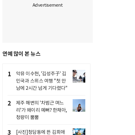
연예 많이 본 뉴스
1
악뮤 이수현, '김성주子' 김
민국과 스위스 여행 "첫 만
남에 2시간 넘게 기다렸다"
2
제주 해변의 '차범근 며느
리'가 왜이리 예뻐? 한채아,
청량미 뿜뿜
3
[사진]청담동에 뜬 김희애