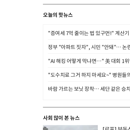
오늘의 핫뉴스
"증여세 7억 줄이는 법 있구먼!" 계산
정부 "아파트 짓자", 시민 "안돼"… 논란
"AI 해킹 어떻게 막냐면…" 美 대회 1
"도수치료 그거 하지 마세요~" 병원들
바람 가르는 보닛 장착… 세단 같은 승
사회 많이 본 뉴스
[르포] 부동