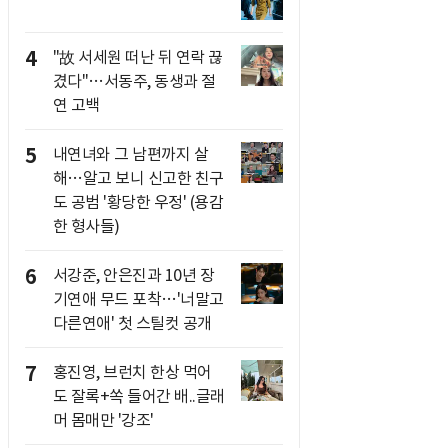
4
"故 서세원 떠난 뒤 연락 끊
겼다"…서동주, 동생과 절
연 고백
5
내연녀와 그 남편까지 살
해…알고 보니 신고한 친구
도 공범 '황당한 우정' (용감
한 형사들)
6
서강준, 안은진과 10년 장
기연애 무드 포착…'너말고
다른연애' 첫 스틸컷 공개
7
홍진영, 브런치 한상 먹어
도 잘록+쏙 들어간 배..글래
머 몸매만 '강조'