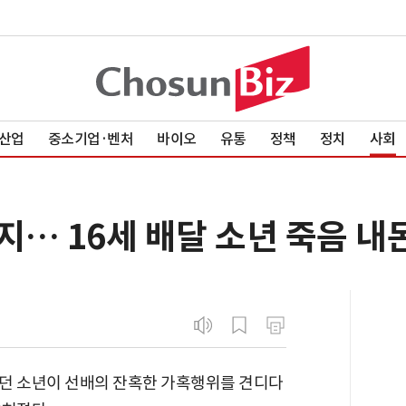
산업
중소기업·벤처
바이오
유통
정책
정치
사회
… 16세 배달 소년 죽음 내
던 소년이 선배의 잔혹한 가혹행위를 견디다