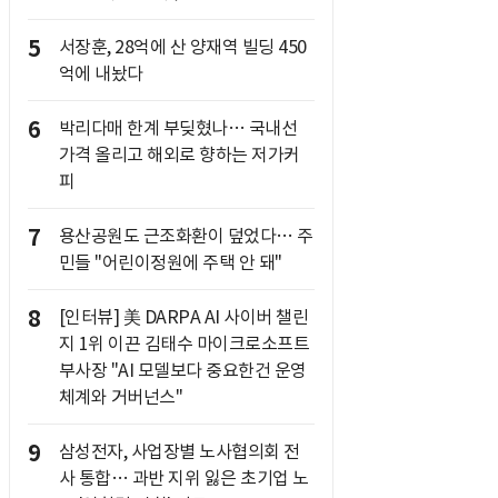
5
서장훈, 28억에 산 양재역 빌딩 450
억에 내놨다
6
박리다매 한계 부딪혔나… 국내선
가격 올리고 해외로 향하는 저가커
피
7
용산공원도 근조화환이 덮었다… 주
민들 "어린이정원에 주택 안 돼"
8
[인터뷰] 美 DARPA AI 사이버 챌린
지 1위 이끈 김태수 마이크로소프트
부사장 "AI 모델보다 중요한건 운영
체계와 거버넌스"
9
삼성전자, 사업장별 노사협의회 전
사 통합… 과반 지위 잃은 초기업 노