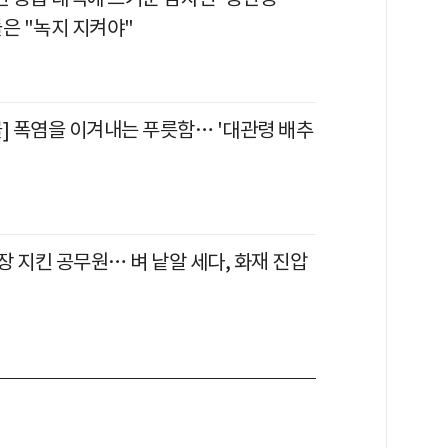
은 "녹지 지켜야"
물] 폭염을 이겨내는 푸릇함… '대관령 배추
 지킨 공무원… 벼 낱알 세다, 화재 진압