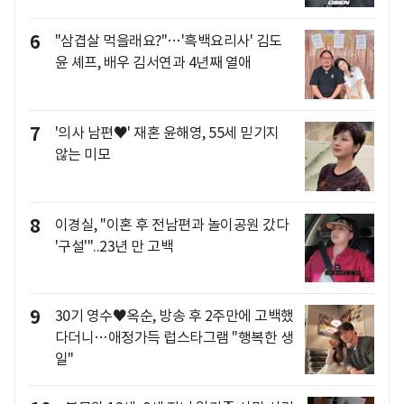
6
"삼겹살 먹을래요?"…'흑백요리사' 김도
윤 셰프, 배우 김서연과 4년째 열애
7
'의사 남편♥' 재혼 윤해영, 55세 믿기지
않는 미모
8
이경실, "이혼 후 전남편과 놀이공원 갔다
'구설'"..23년 만 고백
9
30기 영수♥옥순, 방송 후 2주만에 고백했
다더니…애정가득 럽스타그램 "행복한 생
일"