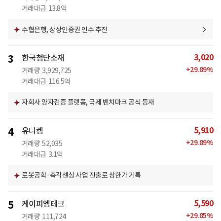
거래대금
13.8억
수협은행, 상상인증권 인수 추진
3,020
3
한국첨단소재
+
29.89
%
거래량
3,929,725
거래대금
116.5억
자회사 양자검증 플랫폼, 국제 벤치마크 공식 등재
5,910
4
유니켐
+
29.89
%
거래량
52,035
거래대금
3.1억
로봇공학·촉각센싱 사업 진출로 상한가 기록
5,590
5
케이피엠테크
+
29.85
%
거래량
111,724