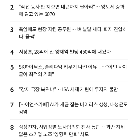
2
"직접 농사 안 지으면 내년까지 팔아라"… 양도세 중과
에 떨고 있는 6070
3
폭염에도 현장 지킨 공무원… 벼 낱알 세다, 화재 진압하
다 '풀썩'
4
서장훈, 28억에 산 양재역 빌딩 450억에 내놨다
5
SK하이닉스, 솔리다임 키우기 나선 이유는…"이번 사이
클이 최적의 기회"
6
"강제 국장 복귀냐"… ISA 세제 개편에 투자자 불만
7
[사이언스카페] AI가 세균 잡는 바이러스 생성, 내성균도
감염
8
삼성전자, 사업장별 노사협의회 전사 통합… 과반 지위
잃은 초기업 노조 '영향력 만회' 시도