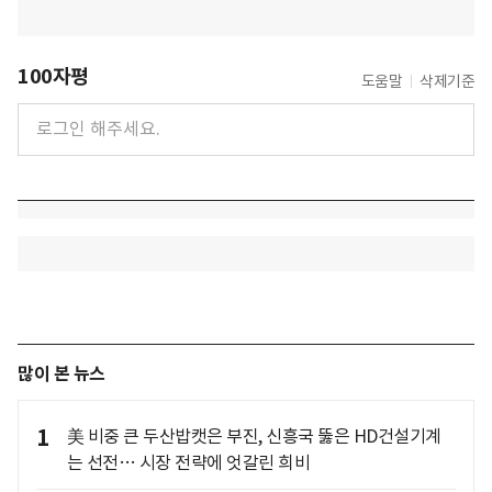
100자평
도움말
삭제기준
많이 본 뉴스
1
美 비중 큰 두산밥캣은 부진, 신흥국 뚫은 HD건설기계
는 선전… 시장 전략에 엇갈린 희비