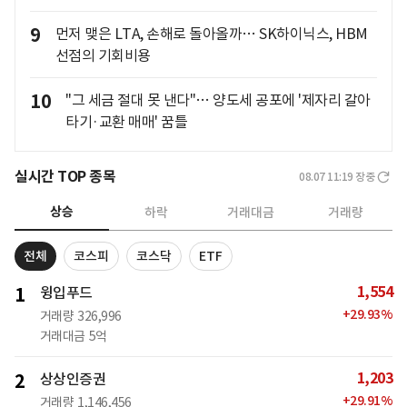
9
먼저 맺은 LTA, 손해로 돌아올까… SK하이닉스, HBM
선점의 기회비용
10
"그 세금 절대 못 낸다"… 양도세 공포에 '제자리 갈아
타기·교환 매매' 꿈틀
실시간 TOP 종목
08.07 11:19
장중
상승
하락
거래대금
거래량
전체
코스피
코스닥
ETF
1,554
1
윙입푸드
+
29.93
%
거래량
326,996
거래대금
5억
1,203
2
상상인증권
+
29.91
%
거래량
1,146,456