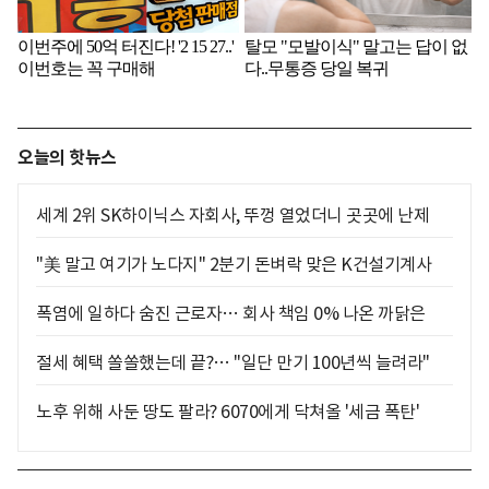
오늘의 핫뉴스
세계 2위 SK하이닉스 자회사, 뚜껑 열었더니 곳곳에 난제
"美 말고 여기가 노다지" 2분기 돈벼락 맞은 K건설기계사
폭염에 일하다 숨진 근로자… 회사 책임 0% 나온 까닭은
절세 혜택 쏠쏠했는데 끝?… "일단 만기 100년씩 늘려라"
노후 위해 사둔 땅도 팔라? 6070에게 닥쳐올 '세금 폭탄'