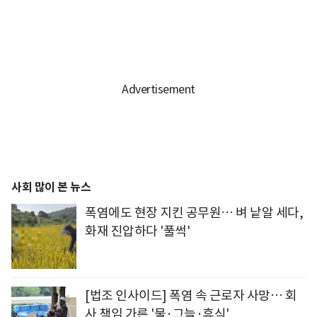
사회 많이 본 뉴스
폭염에도 현장 지킨 공무원… 벼 낱알 세다,
화재 진압하다 '풀썩'
[법조 인사이드] 폭염 속 근로자 사망… 회
사 책임 가른 '물·그늘·휴식'