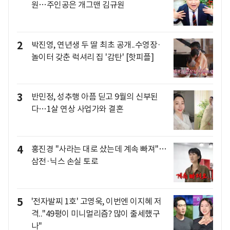
원…주인공은 개그맨 김규원
2
박진영, 연년생 두 딸 최초 공개..수영장·
놀이터 갖춘 럭셔리 집 '감탄' [핫피플]
3
반민정, 성추행 아픔 딛고 9월의 신부된
다…1살 연상 사업가와 결혼
4
홍진경 "사라는 대로 샀는데 계속 빠져"…
삼전·닉스 손실 토로
5
'전자발찌 1호' 고영욱, 이번엔 이지혜 저
격.."49평이 미니멀리즘? 많이 출세했구
나"