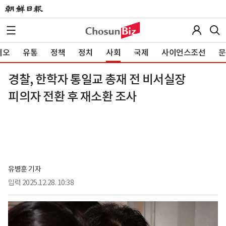
이오
유통
정책
정치
사회
국제
사이언스조선
문
경찰, 한학자 통일교 총재 전 비서실장
피의자 전환 후 재소환 조사
유병훈 기자
입력
2025.12.28. 10:38