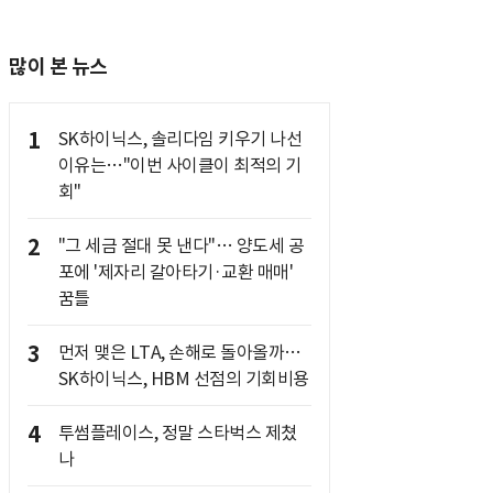
많이 본 뉴스
1
SK하이닉스, 솔리다임 키우기 나선
이유는…"이번 사이클이 최적의 기
회"
2
"그 세금 절대 못 낸다"… 양도세 공
포에 '제자리 갈아타기·교환 매매'
꿈틀
3
먼저 맺은 LTA, 손해로 돌아올까…
SK하이닉스, HBM 선점의 기회비용
4
투썸플레이스, 정말 스타벅스 제쳤
나