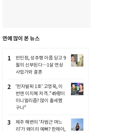
연예 많이 본 뉴스
1
반민정, 성추행 아픔 딛고 9
월의 신부된다…1살 연상
사업가와 결혼
2
'전자발찌 1호' 고영욱, 이
번엔 이지혜 저격.."49평이
미니멀리즘? 많이 출세했
구나"
3
제주 해변의 '차범근 며느
리'가 왜이리 예뻐? 한채아,