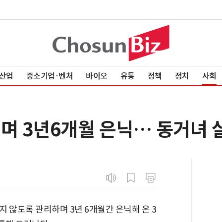
산업
중소기업·벤처
바이오
유통
정책
정치
사회
며 3년6개월 은닉… 동거녀 살
 않도록 관리하며 3년 6개월간 은닉해 온 3