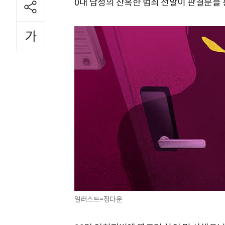
0대 남성의 잔혹한 범죄 전말이 판결문을 
일러스트=정다운