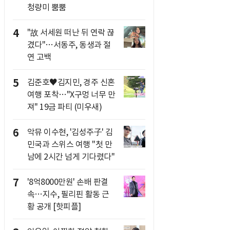
청량미 뿜뿜
4
"故 서세원 떠난 뒤 연락 끊
겼다"…서동주, 동생과 절
연 고백
5
김준호♥김지민, 경주 신혼
여행 포착…"X구멍 너무 만
져" 19금 파티 (미우새)
6
악뮤 이수현, '김성주子' 김
민국과 스위스 여행 "첫 만
남에 2시간 넘게 기다렸다"
7
'8억8000만원' 손배 판결
속…지수, 필리핀 활동 근
황 공개 [핫피플]