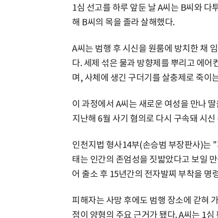
1심 선고를 하루 앞둔 날 A씨는 B씨와 다
해 B씨의 목을 졸라 살해했다.
A씨는 범행 후 시신을 원룸에 방치한 채 
다. 세제 섞은 물과 방향제를 뿌리고 에
며, 사체에 생긴 구더기를 살충제로 죽이는
이 과정에서 A씨는 새로운 여성을 만나 
지난해 6월 사기 혐의로 다시 구속돼 시신
인천지법 형사14부(손승범 부장판사)는 
태는 인간의 존엄성을 짓밟았다고 보일 만
어 출소 후 15년간의 전자발찌 부착을 명
피해자는 사망 후에도 범행 장소에 갇혀 
점이 양형의 주요 근거가 됐다. A씨는 1심