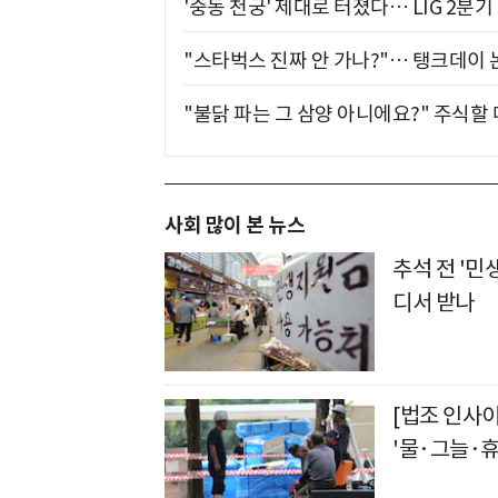
'중동 천궁' 제대로 터졌다… LIG 2분
"스타벅스 진짜 안 가나?"… 탱크데이 
"불닭 파는 그 삼양 아니에요?" 주식할
사회 많이 본 뉴스
추석 전 '민
디서 받나
[법조 인사이
'물·그늘·휴