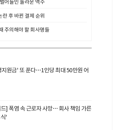
기 벌어들인 놀라운 액수
논란 후 바뀐 결제 순위
 때 주의해야 할 회사명들
생지원금' 또 푼다…1인당 최대 50만원 어
드] 폭염 속 근로자 사망… 회사 책임 가른
식'