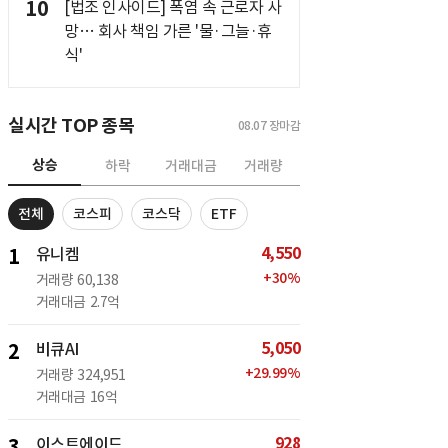
10
[법조 인사이드] 폭염 속 근로자 사
망… 회사 책임 가른 '물·그늘·휴
식'
실시간 TOP 종목
08.07
장마감
상승
하락
거래대금
거래량
전체
코스피
코스닥
ETF
4,550
1
유니켐
+
30
%
거래량
60,138
거래대금
2.7억
5,050
2
비큐AI
+
29.99
%
거래량
324,951
거래대금
16억
928
3
이스트에이드