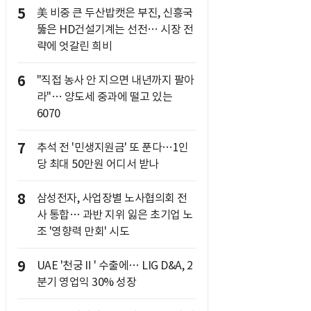
5
美 비중 큰 두산밥캣은 부진, 신흥국
뚫은 HD건설기계는 선전… 시장 전
략에 엇갈린 희비
6
"직접 농사 안 지으면 내년까지 팔아
라"… 양도세 중과에 떨고 있는
6070
7
추석 전 '민생지원금' 또 푼다…1인
당 최대 50만원 어디서 받나
8
삼성전자, 사업장별 노사협의회 전
사 통합… 과반 지위 잃은 초기업 노
조 '영향력 만회' 시도
9
UAE '천궁Ⅱ' 수출에… LIG D&A, 2
분기 영업익 30% 성장