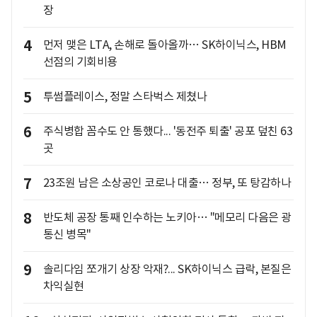
장
4
먼저 맺은 LTA, 손해로 돌아올까… SK하이닉스, HBM
선점의 기회비용
5
투썸플레이스, 정말 스타벅스 제쳤나
6
주식병합 꼼수도 안 통했다... '동전주 퇴출' 공포 덮친 63
곳
7
23조원 남은 소상공인 코로나 대출… 정부, 또 탕감하나
8
반도체 공장 통째 인수하는 노키아… "메모리 다음은 광
통신 병목"
9
솔리다임 쪼개기 상장 악재?... SK하이닉스 급락, 본질은
차익실현