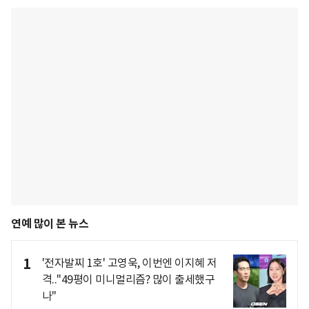
연예 많이 본 뉴스
1
'전자발찌 1호' 고영욱, 이번엔 이지혜 저
격.."49평이 미니멀리즘? 많이 출세했구
나"