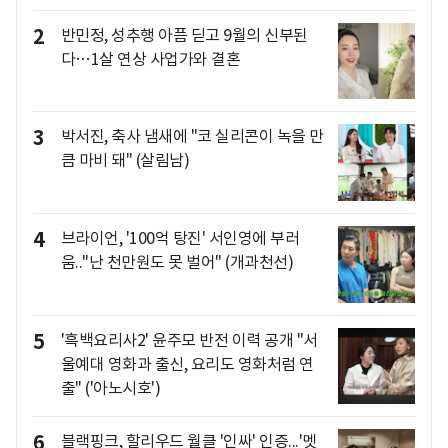
2
반민정, 성추행 아픔 딛고 9월의 신부된
다…1살 연상 사업가와 결혼
3
박서진, 축사 냄새에 "코 실리콘이 녹을 만
큼 마비 돼" (살림남)
4
브라이언, '100억 탕진' 서인영에 부러
움.."난 천만원도 못 벌어" (개과천선)
5
'흑백요리사2' 윤주모 반전 이력 공개 "서
울예대 영화과 출신, 요리도 영화처럼 연
출" ('아노시호')
6
블랙핑크, 할리우드 월클 '인싸' 인증...'멧