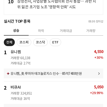
10
삼성전자, 사업장별 노사협의회 전사 통합… 과반 지
위 잃은 초기업 노조 '영향력 만회' 시도
실시간 TOP 종목
08.06
장마감
상승
하락
거래대금
거래량
전체
코스피
코스닥
ETF
4,550
1
유니켐
+
30
%
거래량
60,138
거래대금
2.7억
유니켐, 美 루미아 테크놀로지스 인수…85억7400만원
5,050
2
비큐AI
+
29.99
%
거래량
324,951
거래대금
16억