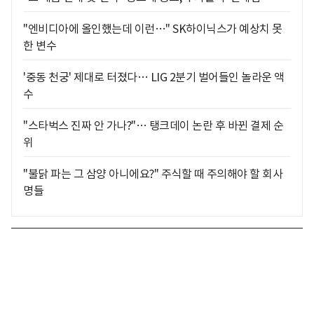
"엔비디아에 올인했는데 이런…" SK하이닉스가 예상치 못
한 변수
'중동 천궁' 제대로 터졌다… LIG 2분기 벌어들인 놀라운 액
수
"스타벅스 진짜 안 가나?"… 탱크데이 논란 후 바뀐 결제 순
위
"불닭 파는 그 삼양 아니에요?" 주식할 때 주의해야 할 회사
명들