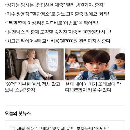
오늘의 핫뉴스
"그 세금 절대 못 낸다" 양도세 공포, 부자들의 '절세법'