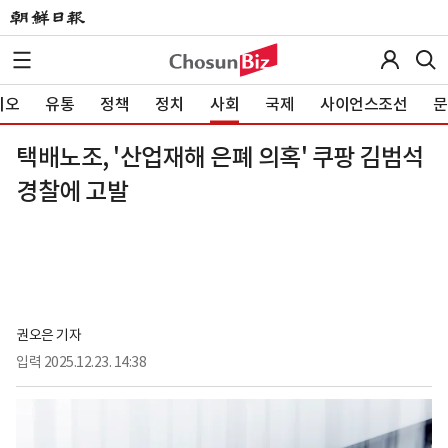
이오
유통
정책
정치
사회
국제
사이언스조선
문
택배노조, '산업재해 은폐 의혹' 쿠팡 김범석
경찰에 고발
권오은 기자
입력
2025.12.23. 14:38