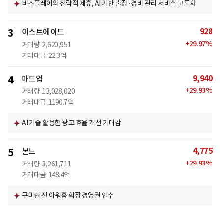
비즈플레이와 전략적 제휴, AI 기반 출장·경비 관리 서비스 고도화
928
3
이스트에이드
+
29.97
%
거래량
2,620,951
거래대금
22.3억
9,940
4
매드업
+
29.93
%
거래량
13,028,020
거래대금
1190.7억
AI 기술 활용한 광고 효율 개선 기대감
4,775
5
본느
+
29.93
%
거래량
3,261,711
거래대금
148.4억
구미현 전 아워홈 회장 경영권 인수