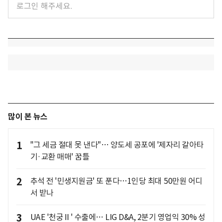
많이 본 뉴스
1
"그 세금 절대 못 낸다"… 양도세 공포에 '제자리 갈아타
기·교환 매매' 꿈틀
2
추석 전 '민생지원금' 또 푼다…1인당 최대 50만원 어디
서 받나
3
UAE '천궁Ⅱ' 수출에… LIG D&A, 2분기 영업익 30% 성