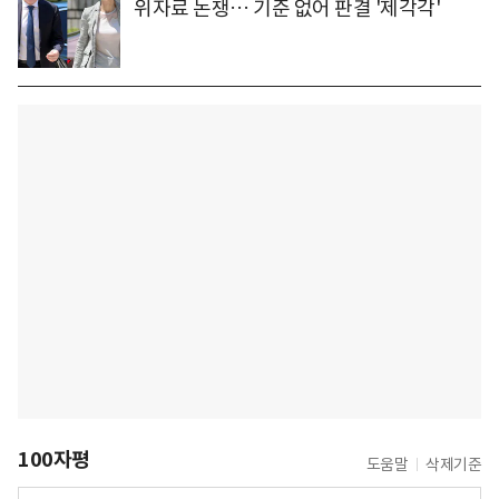
위자료 논쟁… 기준 없어 판결 '제각각'
100자평
도움말
삭제기준