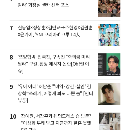
갈라' 화장실 셀카 센터 포스
7
신동엽X정상훈X김민교→주현영X김원훈
X윤가이, 'SNL코리아4' 크루 14人
8
'쯔양협박' 전국진, 구속전 "축의금 미리
달라" 구걸..황당 메시지 논란[Oh!쎈 이
슈]
9
'유어 아너' 허남준 "'마약·강간·살인' 김
상혁=쓰레기, 어떻게 봐도 나쁜 놈" [인터
뷰①]
10
장예원, 서장훈과 웨딩드레스 숍 방문?
"이상화 부케 받고 지금까지 결혼 못했
다" 고백