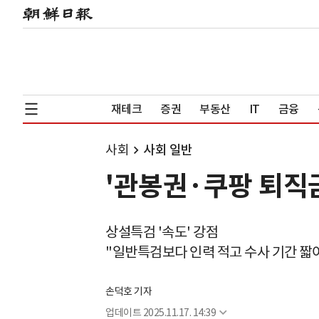
재테크
증권
부동산
IT
금융
사회
사회 일반
'관봉권·쿠팡 퇴직금
상설특검 '속도' 강점
"일반특검보다 인력 적고 수사 기간 짧
손덕호 기자
업데이트
2025.11.17. 14:39