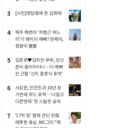
3
[사진]청담동에 뜬 김희애
4
제주 해변의 '차범근 며느
리'가 왜이리 예뻐? 한채아,
청량미 뿜뿜
5
김준호♥김지민 부부, 임신
준비 중이라더니…더 예뻐
진 근황 '신지 결혼식 포착'
6
서강준, 안은진과 10년 장
기연애 무드 포착…'너말고
다른연애' 첫 스틸컷 공개
7
'17억 빚' 함께 견딘 친母
애틋한 효심..MC그리 "제