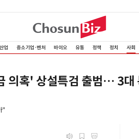
산업
중소기업·벤처
바이오
유통
정책
정치
사회
 의혹' 상설특검 출범… 3대
아"