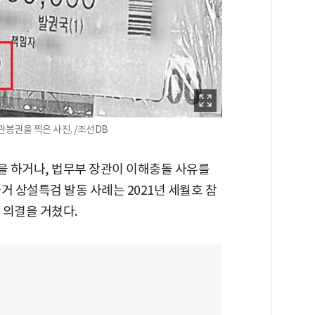
봉권을 찍은 사진. /조선DB
 하거나, 법무부 장관이 이해충돌 사유를
거 상설특검 발동 사례는 2021년 세월호 참
 의결을 거쳤다.