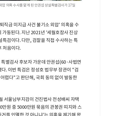
외압 의혹 수사를 맡게 된 안권섭 상설특별검사가 17일
 퇴직금 미지급 사건 불기소 외압' 의혹을 수
가동된다. 지난 2021년 '세월호참사 진상
설특검이다. 다만, 검찰을 직접 수사하는 특
후 처음이다.
한 특별검사 후보자 가운데 안권섭(60·사법연
했다. 이번 특검은 정성호 법무부 장관이 "검
어렵다"고 판단해, 국회 동의 없이 발동한
12월 서울남부지검이 건진법사 전성배씨 자택
0만원 중 5000만원 묶음의 관봉권 띠지와 스
증거를 인멸한 것 아니냐'는 의혹을 제기해 왔