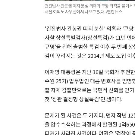
건진법사 관봉권 띠지 분실 의혹과 쿠팡 퇴직금 불기소 
서울 여의도 사무실에서 나오고 있다. /연합뉴스
'건진법사 관봉권 띠지 분실' 의혹과 '쿠팡
사할 상설특별검사(상설특검)가 11년 만에 
규명'을 위해 출범한 특검 이후 두 번째 상
검이 꾸려지는 것은 2014년 제도 도입 이
이재명 대통령은 지난 16일 국회가 추천
수원 25기) 법무법인 대륜 변호사를 임명
찰 자체 감찰만으로는 국민적 신회를 얻기 
첫 '장관 결정형 상설특검'인 셈이다.
문제가 된 사건은 두 가지다. 먼저 작년 
을 압수수색하는 과정에서 발견된 1억650
티커가 사라진 사건이다. 여권은 '검찰이 