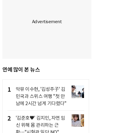
연예 많이 본 뉴스
1
악뮤 이수현, '김성주子' 김
민국과 스위스 여행 "첫 만
남에 2시간 넘게 기다렸다"
2
'김준호♥' 김지민, 자연 임
신 위해 몸 관리하는 근
황…"시험관 일단 NO"