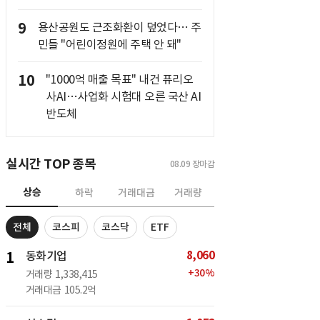
9
용산공원도 근조화환이 덮었다… 주
민들 "어린이정원에 주택 안 돼"
10
"1000억 매출 목표" 내건 퓨리오
사AI…사업화 시험대 오른 국산 AI
반도체
실시간 TOP 종목
08.09
장마감
상승
하락
거래대금
거래량
전체
코스피
코스닥
ETF
8,060
1
동화기업
+
30
%
거래량
1,338,415
거래대금
105.2억