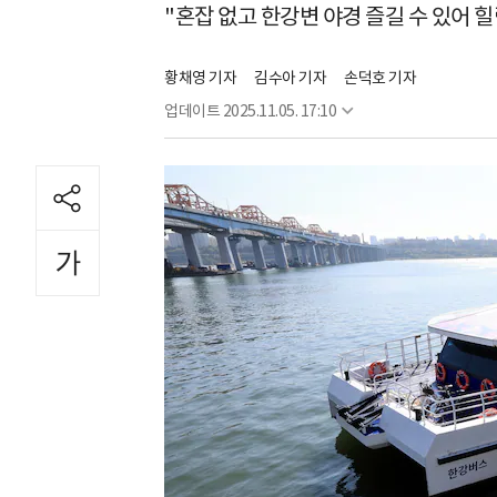
"혼잡 없고 한강변 야경 즐길 수 있어 
황채영 기자
김수아 기자
손덕호 기자
업데이트
2025.11.05. 17:10