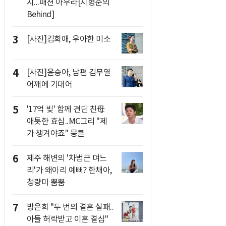
지...패션 아우라[지형준의
Behind]
3
[사진]김희애, 우아한 미소
4
[사진]윤승아, 남편 김무열
어깨에 기대어
5
'17억 빚' 함께 견딘 친母
애틋한 효심..MC그리 "제
가 챙겨야죠" 뭉클
6
제주 해변의 '차범근 며느
리'가 왜이리 예뻐? 한채아,
청량미 뿜뿜
7
방은희 "두 번의 결혼 실패..
아들 허락받고 이혼 결심"