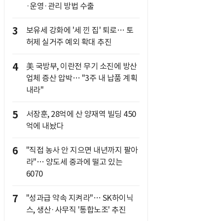
·운영·관리 방법 수출
3
보유세 강화에 '세 낀 집' 퇴로… 토
허제 실거주 예외 확대 추진
4
美 국방부, 이란전 무기 소진에 방산
업체 증산 압박… "3주 내 납품 계획
내라"
5
서장훈, 28억에 산 양재역 빌딩 450
억에 내놨다
6
"직접 농사 안 지으면 내년까지 팔아
라"… 양도세 중과에 떨고 있는
6070
7
"성과급 약속 지켜라"… SK하이닉
스, 생산·사무직 '통합노조' 추진