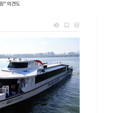
힐링" 의견도