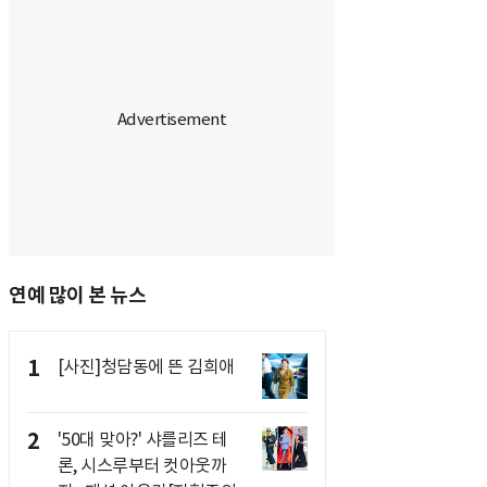
연예 많이 본 뉴스
1
[사진]청담동에 뜬 김희애
2
'50대 맞아?' 샤를리즈 테
론, 시스루부터 컷아웃까