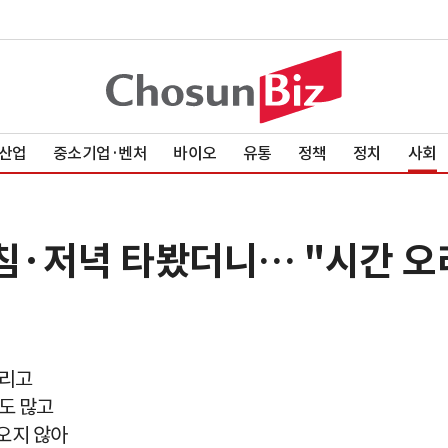
산업
중소기업·벤처
바이오
유통
정책
정치
사회
침·저녁 타봤더니… "시간 오
걸리고
도 많고
오지 않아