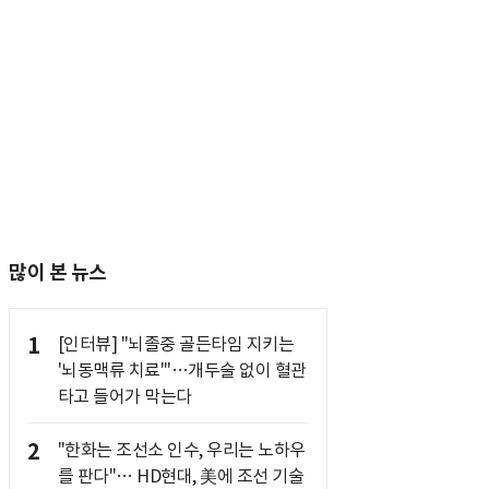
많이 본 뉴스
1
[인터뷰] "뇌졸중 골든타임 지키는
'뇌동맥류 치료'"…개두술 없이 혈관
타고 들어가 막는다
2
"한화는 조선소 인수, 우리는 노하우
를 판다"… HD현대, 美에 조선 기술