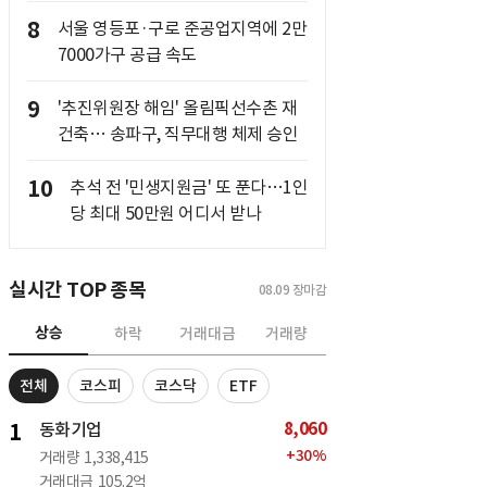
8
서울 영등포·구로 준공업지역에 2만
7000가구 공급 속도
9
'추진위원장 해임' 올림픽선수촌 재
건축… 송파구, 직무대행 체제 승인
10
추석 전 '민생지원금' 또 푼다…1인
당 최대 50만원 어디서 받나
실시간 TOP 종목
08.09
장마감
상승
하락
거래대금
거래량
전체
코스피
코스닥
ETF
8,060
1
동화기업
+
30
%
거래량
1,338,415
거래대금
105.2억