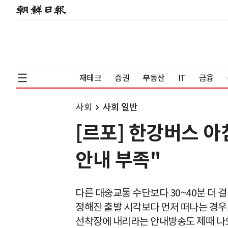
재테크
증권
부동산
IT
금융
사회
사회 일반
[르포] 한강버스 아
안내 부족"
다른 대중교통 수단보다 30~40분 더 
정해진 출발 시각보다 먼저 떠나는 경우
선착장에 내리라는 안내방송도 제때 나