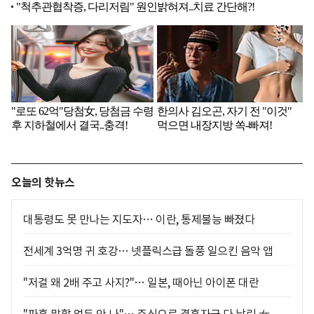
오늘의 핫뉴스
대통령도 못 만나는 지도자… 이란, 통제불능 빠졌다
전세계 3억명 귀 호강… 넷플릭스급 돌풍 일으킨 음악 앱
"저걸 왜 2배 주고 사지?"… 일본, 때아닌 아이폰 대란