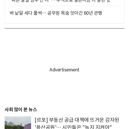
"파혼 말할 엄두 안 나"… 주식으로 결혼자금 다 날린 女
벼 낱알 세다 풀썩… 공무원 목숨 앗아간 60년 관행
사회 많이 본 뉴스
[르포] 부동산 공급 대책에 뜨거운 감자된
'용산공원'… 시민들은 "녹지 지켜야"