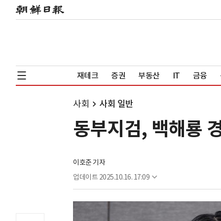
재테크
증권
부동산
IT
금융
사회
사회 일반
동부지검, 백해룡 경
이호준 기자
업데이트
2025.10.16. 17:09