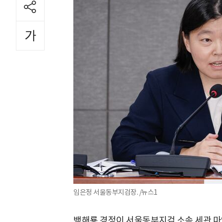
임은정 서울동부지검장. /뉴스1
백해룡 경정이 서울동부지검 소속 세관 마