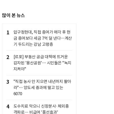
많이 본 뉴스
1
압구정현대, 직접 증여가 매각 후 현
금 증여보다 세금 7억 덜 낸다…계산
기 두드리는 강남 고령층
2
[르포] 부동산 공급 대책에 뜨거운
감자된 '용산공원'… 시민들은 "녹지
지켜야"
3
"직접 농사 안 지으면 내년까지 팔아
라"… 양도세 중과에 떨고 있는
6070
4
도수치료 막으니 신장분사·체외충
격파로… 비급여 '풍선효과'