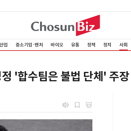
산업
중소기업·벤처
바이오
유통
정책
정치
사회
정 '합수팀은 불법 단체' 주