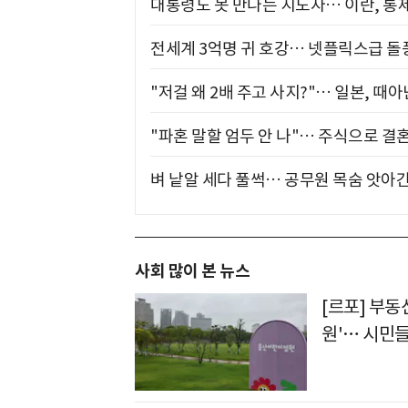
대통령도 못 만나는 지도자… 이란, 통
전세계 3억명 귀 호강… 넷플릭스급 돌
"저걸 왜 2배 주고 사지?"… 일본, 때
"파혼 말할 엄두 안 나"… 주식으로 결
벼 낱알 세다 풀썩… 공무원 목숨 앗아간
사회 많이 본 뉴스
[르포] 부동
원'… 시민들