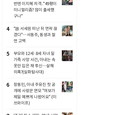
번엔 이지혜 저격.."49평이
미니멀리즘? 많이 출세했
구나"
4
"故 서세원 떠난 뒤 연락 끊
겼다"…서동주, 동생과 절
연 고백
5
부모와 12세·8세 자녀 일
가족 사망 사건, 아내는 속
옷만 입은 채 투신…살해
의혹?(실화탐사대)
6
장동민, 아내 주유진 첫 공
개에 사랑꾼 면모 "여보가
제일 예쁘게 나왔어요" (미
쓰와이프)