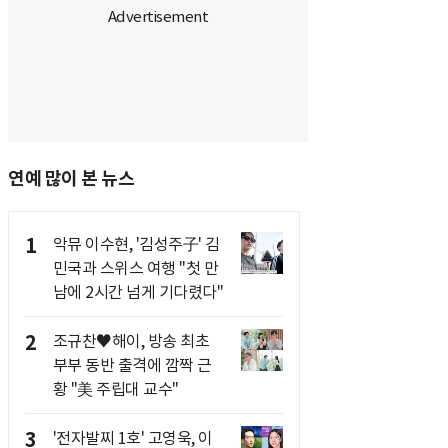
연예 많이 본 뉴스
1
악뮤 이수현, '김성주子' 김
민국과 스위스 여행 "첫 만
남에 2시간 넘게 기다렸다"
2
조규찬♥해이, 방송 최초
부부 동반 출격에 깜짝 근
황 "美 주립대 교수"
3
'전자발찌 1호' 고영욱, 이