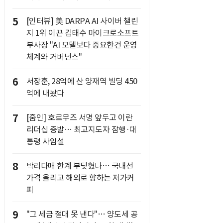
5
[인터뷰] 美 DARPA AI 사이버 챌린
지 1위 이끈 김태수 마이크로소프트
부사장 "AI 모델보다 중요한건 운영
체계와 거버넌스"
6
서장훈, 28억에 산 양재역 빌딩 450
억에 내놨다
7
[줌인] 호르무즈 서명 앞두고 이란
리더십 증발… 최고지도자 잠행·대
통령 사임설
8
박리다매 한계 부딪혔나… 국내선
가격 올리고 해외로 향하는 저가커
피
9
"그 세금 절대 못 낸다"… 양도세 공