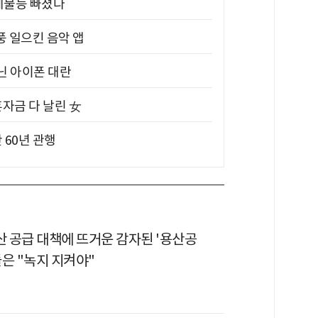
제불능 빠졌다
풍 일으킨 음악 앱
아닌 아이폰 대란
혼자금 다 날린 女
 60년 관행
산 공급 대책에 뜨거운 감자된 '용산공
은 "녹지 지켜야"