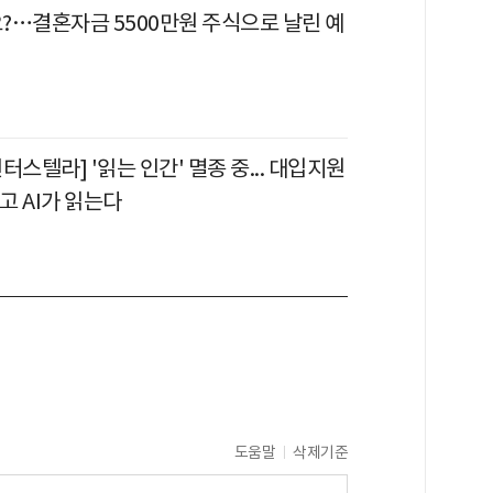
?…결혼자금 5500만원 주식으로 날린 예
터스텔라] '읽는 인간' 멸종 중... 대입지원
쓰고 AI가 읽는다
도움말
삭제기준