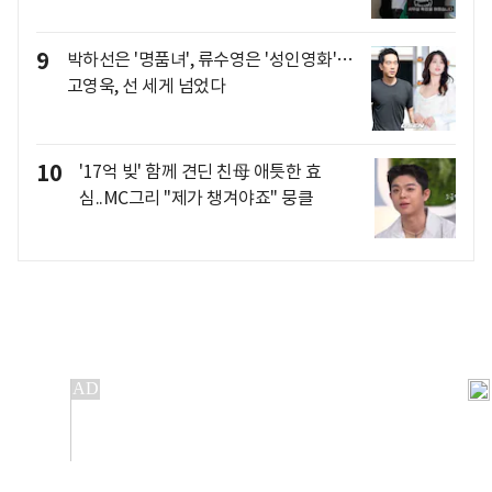
9
박하선은 '명품녀', 류수영은 '성인영화'…
고영욱, 선 세게 넘었다
10
'17억 빚' 함께 견딘 친母 애틋한 효
심..MC그리 "제가 챙겨야죠" 뭉클
개인정보처리방침
앱설치(Android)