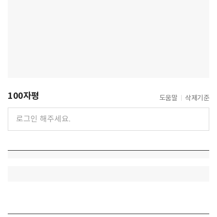
100자평
도움말
삭제기준