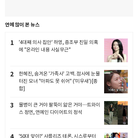
연예 많이 본 뉴스
1
'4대째 의사 집안' 하영, 증조부 친일 의혹
에 "온라인 내용 사실무근"
2
한혜진, 숨겨온 '가족사' 고백..점사에 눈물
터진 모녀 "아파도 못 쉬어" ('미우새')[종
합]
3
물병이 큰 거야 팔뚝이 얇은 거야…트와이
스 정연, 연예인 다이어트의 정석
4
'50대 맞아?' 샤를리즈 테론, 시스루부터