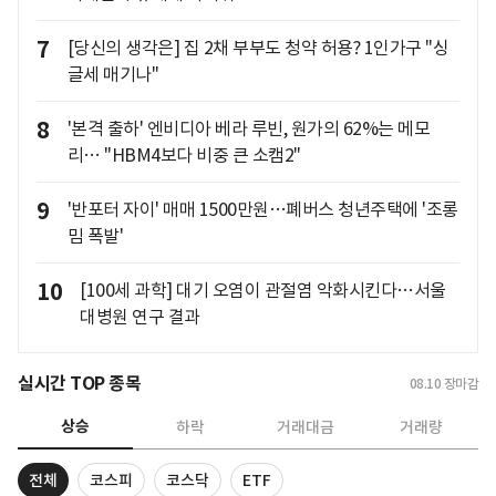
7
[당신의 생각은] 집 2채 부부도 청약 허용? 1인가구 "싱
글세 매기나"
8
'본격 출하' 엔비디아 베라 루빈, 원가의 62%는 메모
리… "HBM4보다 비중 큰 소캠2"
9
'반포터 자이' 매매 1500만원…폐버스 청년주택에 '조롱
밈 폭발'
10
[100세 과학] 대기 오염이 관절염 악화시킨다…서울
대병원 연구 결과
실시간 TOP 종목
08.10
장마감
상승
하락
거래대금
거래량
전체
코스피
코스닥
ETF