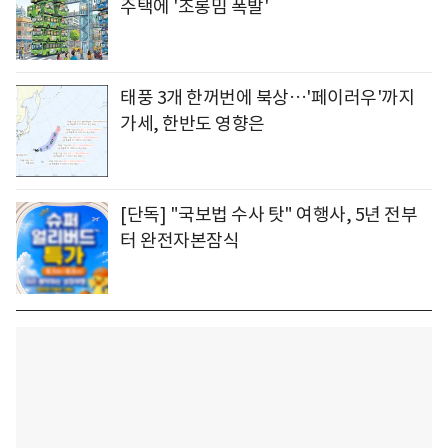
주택에 '조롱밈 폭발'
태풍 3개 한꺼번에 북상…'페이러우'까지
가세, 한반도 영향은
[단독] "국보법 수사 탓" 여행사, 5년 전부
터 완전자본잠식