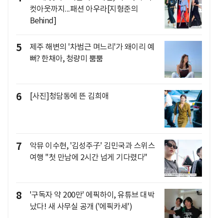
컷아웃까지...패션 아우라[지형준의
Behind]
5
제주 해변의 '차범근 며느리'가 왜이리 예
뻐? 한채아, 청량미 뿜뿜
6
[사진]청담동에 뜬 김희애
7
악뮤 이수현, '김성주子' 김민국과 스위스
여행 "첫 만남에 2시간 넘게 기다렸다"
8
'구독자 약 200만' 에픽하이, 유튜브 대박
났다! 새 사무실 공개 ('에픽카세')