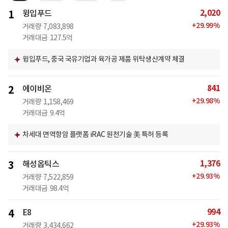
2,020
1
윙입푸드
+
29.99
%
거래량
7,083,898
거래대금
127.5억
윙입푸드, 중국 국유기업과 육가공 제품 위탁생산계약 체결
841
2
에이비온
+
29.98
%
거래량
1,158,469
거래대금
9.4억
차세대 면역항암 플랫폼 iRAC 원천기술 美 특허 등록
1,376
3
해성옵틱스
+
29.93
%
거래량
7,522,859
거래대금
98.4억
994
4
E8
+
29.93
%
거래량
3,434,662