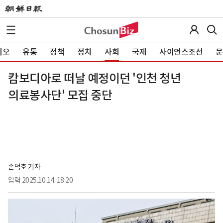
이오
유통
정책
정치
사회
국제
사이언스조선
문
캄보디아로 떠날 예정이던 '인천 청년
의료봉사단' 모집 중단
손덕호 기자
입력
2025.10.14. 18:20