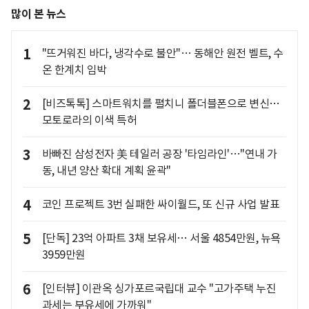
많이 본 뉴스
1
"뜨거워진 바다, 냉각수로 불안"… 동해안 원전 벨트, 수
온 한계치 임박
2
[비즈톡톡] 스마트워치를 펼치니 폴더블폰으로 변신…
모토로라의 이색 특허
3
바빠진 삼성전자 美 테일러 공장 '타임라인'…"연내 가
동, 내년 양산 확대 계획 윤곽"
4
코인 프로젝트 3번 실패한 싸이월드, 또 신규 사업 발표
5
[단독] 23억 아파트 3채 보유세… 서울 4854만원, 뉴욕
3959만원
6
[인터뷰] 이관옥 싱가포르국립대 교수 "고가주택 누진
과세는 부유세에 가까워"