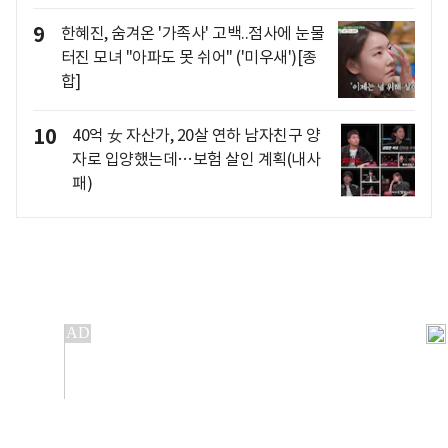
9
한혜진, 숨겨온 '가족사' 고백..점사에 눈물
터진 모녀 "아파도 못 쉬어" ('미우새')[종
합]
10
40억 女 자산가, 20살 연하 남자친구 양
자로 입양했는데…보험 살인 계획(내사
패)
개인정보처리방침
앱설치(Android)
본 사이트의 주가 시세정보는 정보 제공 목적이며, 오류가