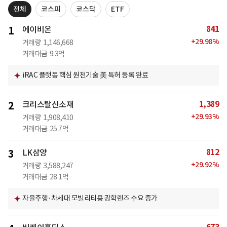
전체
코스피
코스닥
ETF
841
1
에이비온
+
29.98
%
거래량
1,146,668
거래대금
9.3억
iRAC 플랫폼 핵심 원천기술 美 특허 등록 완료
1,389
2
크리스탈신소재
+
29.93
%
거래량
1,908,410
거래대금
25.7억
812
3
LK삼양
+
29.92
%
거래량
3,588,247
거래대금
28.1억
자율주행·차세대 모빌리티용 광학렌즈 수요 증가