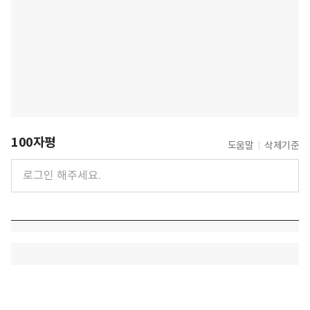
100자평
도움말
삭제기준