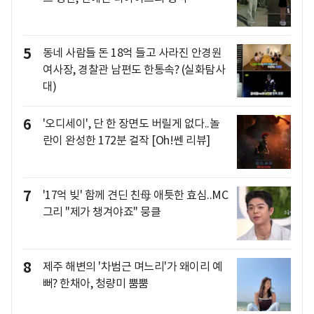
5
동네 사람들 돈 18억 들고 사라진 안경원
여사장, 경찰관 남편도 한통속? (실화탐사
대)
6
'오디세이', 단 한 장면도 버릴게 없다..놀
란이 완성한 172분 걸작 [Oh!쎈 리뷰]
7
'17억 빚' 함께 견딘 친母 애틋한 효심..MC
그리 "제가 챙겨야죠" 뭉클
8
제주 해변의 '차범근 며느리'가 왜이리 예
뻐? 한채아, 청량미 뿜뿜