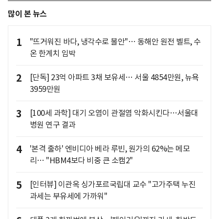
많이 본 뉴스
1
"뜨거워진 바다, 냉각수로 불안"… 동해안 원전 벨트, 수
온 한계치 임박
2
[단독] 23억 아파트 3채 보유세… 서울 4854만원, 뉴욕
3959만원
3
[100세 과학] 대기 오염이 관절염 악화시킨다…서울대
병원 연구 결과
4
'본격 출하' 엔비디아 베라 루빈, 원가의 62%는 메모
리… "HBM4보다 비중 큰 소캠2"
5
[인터뷰] 이관옥 싱가포르국립대 교수 "고가주택 누진
과세는 부유세에 가까워"