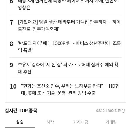
6
태풍 3개 한꺼번에 북상…'페이러우'까지 가세, 한반도
영향은
7
[가봤어요] 당일 생산 테라부터 가맥집 안주까지… 하이
트진로 '전주가맥축제'
8
'반포터 자이' 매매 1500만원…폐버스 청년주택에 '조롱
밈 폭발'
9
보유세 강화에 '세 낀 집' 퇴로… 토허제 실거주 예외 확
대 추진
10
"한화는 조선소 인수, 우리는 노하우를 판다"… HD현
대, 美에 조선 기술·운영·관리 방법 수출
실시간 TOP 종목
08.10 12:00
장중
상승
하락
거래대금
거래량