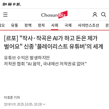
이오
유통
정책
정치
사회
국제
사이언스조선
문
[르포] "작사·작곡은 AI가 하고 돈은 제가
벌어요" 신종 '플레이리스트 유튜버'의 세계
유튜브 수익은 발생하지만
저작권 협회 "AI 음악, 국내에선 저작권료 없어"
이호준 기자
업데이트
2025.10.05. 10:28