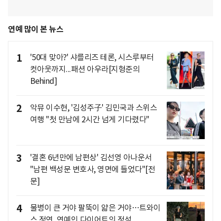
연예 많이 본 뉴스
1
'50대 맞아?' 샤를리즈 테론, 시스루부터
컷아웃까지...패션 아우라[지형준의
Behind]
2
악뮤 이수현, '김성주子' 김민국과 스위스
여행 "첫 만남에 2시간 넘게 기다렸다"
3
'결혼 6년만에 남편상' 김선영 아나운서
"남편 백성문 변호사, 영면에 들었다"[전
문]
4
물병이 큰 거야 팔뚝이 얇은 거야…트와이
스 정연, 연예인 다이어트의 정석