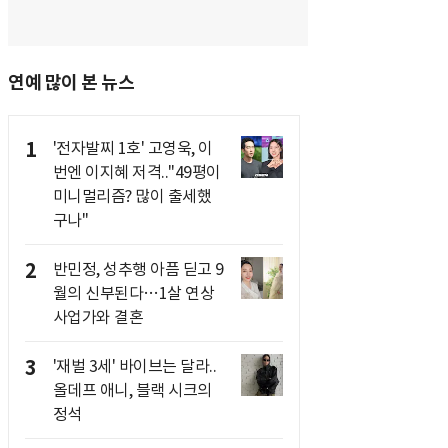
연예 많이 본 뉴스
1
'전자발찌 1호' 고영욱, 이
번엔 이지혜 저격.."49평이
미니멀리즘? 많이 출세했
구나"
2
반민정, 성추행 아픔 딛고 9
월의 신부된다…1살 연상
사업가와 결혼
3
'재벌 3세' 바이브는 달라..
올데프 애니, 블랙 시크의
정석