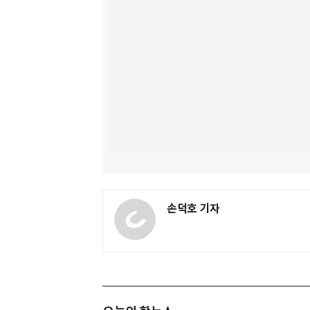
손덕호 기자