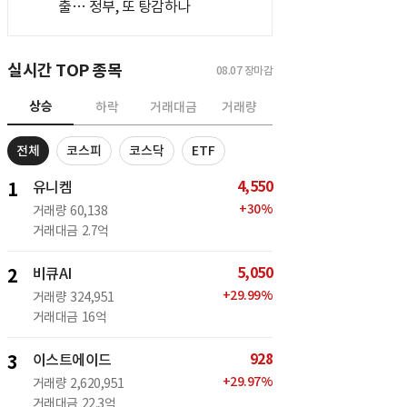
출… 정부, 또 탕감하나
실시간 TOP 종목
08.07
장마감
상승
하락
거래대금
거래량
전체
코스피
코스닥
ETF
4,550
1
유니켐
+
30
%
거래량
60,138
거래대금
2.7억
5,050
2
비큐AI
+
29.99
%
거래량
324,951
거래대금
16억
928
3
이스트에이드
+
29.97
%
거래량
2,620,951
거래대금
22.3억