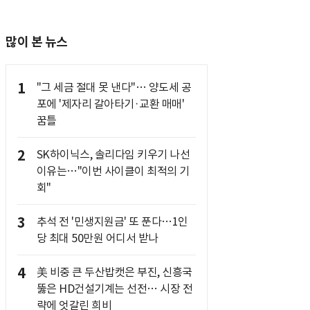
많이 본 뉴스
1
"그 세금 절대 못 낸다"… 양도세 공
포에 '제자리 갈아타기·교환 매매'
꿈틀
2
SK하이닉스, 솔리다임 키우기 나선
이유는…"이번 사이클이 최적의 기
회"
3
추석 전 '민생지원금' 또 푼다…1인
당 최대 50만원 어디서 받나
4
美 비중 큰 두산밥캣은 부진, 신흥국
뚫은 HD건설기계는 선전… 시장 전
략에 엇갈린 희비