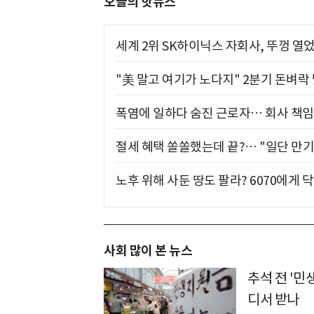
오늘의 핫뉴스
세계 2위 SK하이닉스 자회사, 뚜껑 열
"美 말고 여기가 노다지" 2분기 돈벼락
폭염에 일하다 숨진 근로자… 회사 책임
절세 혜택 쏠쏠했는데 끝?… "일단 만기
노후 위해 사둔 땅도 팔라? 6070에게 닥
사회 많이 본 뉴스
추석 전 '민
디서 받나