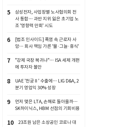
5
삼성전자, 사업장별 노사협의회 전
사 통합… 과반 지위 잃은 초기업 노
조 '영향력 만회' 시도
6
[법조 인사이드] 폭염 속 근로자 사
망… 회사 책임 가른 '물·그늘·휴식'
7
"강제 국장 복귀냐"… ISA 세제 개편
에 투자자 불만
8
UAE '천궁Ⅱ' 수출에… LIG D&A, 2
분기 영업익 30% 성장
9
먼저 맺은 LTA, 손해로 돌아올까…
SK하이닉스, HBM 선점의 기회비용
10
23조원 남은 소상공인 코로나 대