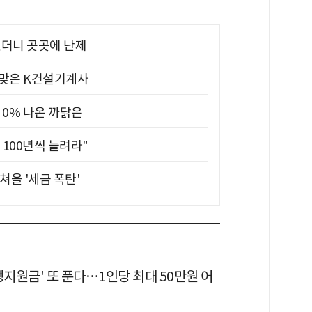
었더니 곳곳에 난제
 맞은 K건설기계사
 0% 나온 까닭은
 100년씩 늘려라"
쳐올 '세금 폭탄'
생지원금' 또 푼다…1인당 최대 50만원 어