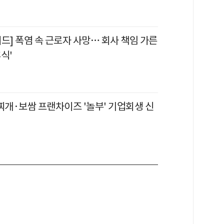
드] 폭염 속 근로자 사망… 회사 책임 가른
식'
찌개·보쌈 프랜차이즈 '놀부' 기업회생 신