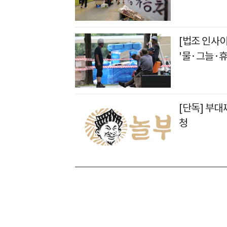
[법조 인사이
'물·그늘·휴
[단독] 부대
청