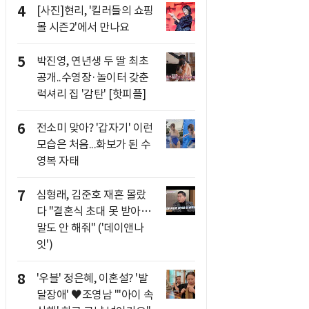
4
[사진]현리, '킬러들의 쇼핑
몰 시즌2'에서 만나요
5
박진영, 연년생 두 딸 최초
공개..수영장·놀이터 갖춘
럭셔리 집 '감탄' [핫피플]
6
전소미 맞아? '갑자기' 이런
모습은 처음...화보가 된 수
영복 자태
7
심형래, 김준호 재혼 몰랐
다 "결혼식 초대 못 받아…
말도 안 해줘" ('데이앤나
잇')
8
'우블' 정은혜, 이혼설? '발
달장애' ♥조영남 "'아이 속