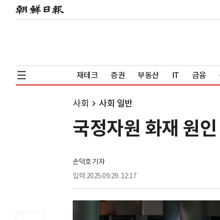
재테크
증권
부동산
IT
금융
사회
사회 일반
국정자원 화재 원인
손덕호 기자
입력
2025.09.29. 12:17