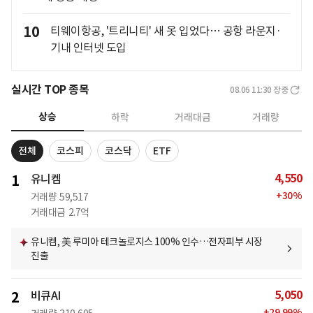
10
티웨이항공, '트리니티' 새 옷 입었다… 공항 라운지·
기내 인터넷 도입
실시간 TOP 종목
08.06 11:30
장중
상승
하락
거래대금
거래량
전체
코스피
코스닥
ETF
4,550
1
유니켐
+
30
%
거래량
59,517
거래대금
2.7억
유니켐, 美 루미아 테크놀로지스 100% 인수…전자피부 시장
진출
5,050
2
비큐AI
+
29.99
%