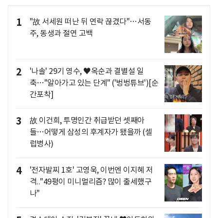
1
"故 서세원 떠난 뒤 연락 끊겼다"…서동
주, 동생과 절연 고백
2
'나솔' 29기 영수, ♥옥순과 결별설 일
축…"알아가고 있는 단계" ('벙벙튜브')[순
간포착]
3
故 이건희, 투명인간 취급받던 셋째아
들…어떻게 삼성의 후계자가 됐을까 (셀
럽병사)
4
'전자발찌 1호' 고영욱, 이번엔 이지혜 저
격.."49평이 미니멀리즘? 많이 출세했구
나"