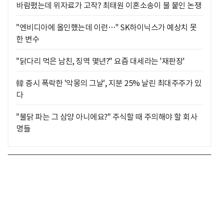
바람폈는데 위자료가 고작? 최태원 이혼소송이 불 붙인 논쟁
"엔비디아에 올인했는데 이런…" SK하이닉스가 예상치 못
한 변수
"닭다리 먹은 남친, 징역 몇년?" 요즘 대세라는 '재판장'
韓 증시 폭락한 '악몽의 그날', 지분 25% 날린 최대주주가 있
다
"불닭 파는 그 삼양 아니에요?" 주식할 때 주의해야 할 회사
명들