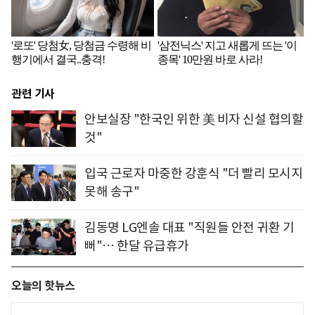
관련 기사
안보실장 "한국인 위한 美 비자 신설 협의할
것"
입국 근로자 마중한 강훈식 "더 빨리 모시지
못해 송구"
김동명 LG엔솔 대표 "직원들 안전 귀환 기
뻐"… 한달 유급휴가
오늘의 핫뉴스