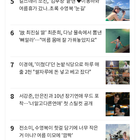
5
걸스데이 소진, '김부장' 끝낸 ♥이동하와
여름휴가 갔나..초록 수영복 '눈길'
6
'故 최진실 딸' 최준희, 다낭 물속에서 뽐낸
'뼈말라'…"여름 몸매 잘 가꿔놓았지요"
7
이경애, '미쳤다'던 논밭식당으로 하루 매
출 2천 "쌀자루에 돈 넣고 베고 잤다"
8
서강준, 안은진과 10년 장기연애 무드 포
착…'너말고다른연애' 첫 스틸컷 공개
9
전소미, 수영복이 핫걸 담기에 너무 작은
거 아냐? 여름 미모에 '깜짝'