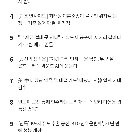
서 받나
4
[법조 인사이드] 최태원 이혼소송이 불붙인 위자료 논
쟁… 기준 없어 판결 '제각각'
5
"그 세금 절대 못 낸다"… 양도세 공포에 '제자리 갈아타
기·교환 매매' 꿈틀
6
[당신의 생각은] "치킨 다리 먼저 먹은 남친, 누구 잘
못?"… 커플 싸움도 AI에 묻는다
7
美, 中 태양광 막을 '역대급 카드' 내놨다… 韓 업계 기대
감↑
8
반도체 공장 통째 인수하는 노키아… "메모리 다음은 광
통신 병목"
9
[단독] K9 자주포 수출 공신 'K10 탄약운반차', 21년 만
에 성능 개량