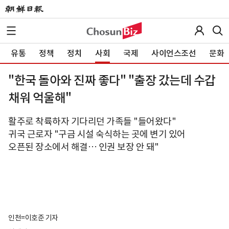
유통
정책
정치
사회
국제
사이언스조선
문화
"한국 돌아와 진짜 좋다" "출장 갔는데 수갑
채워 억울해"
활주로 착륙하자 기다리던 가족들 "들어왔다"
귀국 근로자 "구금 시설 숙식하는 곳에 변기 있어
오픈된 장소에서 해결… 인권 보장 안 돼"
인천=이호준 기자