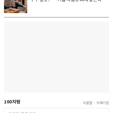
100자평
도움말
삭제기준