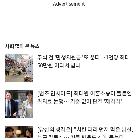
사회 많이 본 뉴스
추석 전 '민생지원금' 또 푼다…1인당 최대
50만원 어디서 받나
[법조 인사이드] 최태원 이혼소송이 불붙인
위자료 논쟁… 기준 없어 판결 '제각각'
[당신의 생각은] "치킨 다리 먼저 먹은 남친,
누구 잘못?"… 커플 싸움도 AI에 묻는다