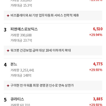
거래량
310,605
거래대금
15.3억
비즈플레이와 AI 기반 업무자동화 서비스 전략적 제휴
6,510
3
피앤에스로보틱스
+
29.94
%
거래량
390,688
거래대금
23.7억
워크봇 건강보험 급여 대상 18세 이하까지 확대
4,775
4
본느
+
29.93
%
거래량
3,253,441
거래대금
148억
구미현 전 아워홈 회장 경영권 인수로 연속 상한가
3,885
5
큐라티스
+
29.93
%
거래량
60,310