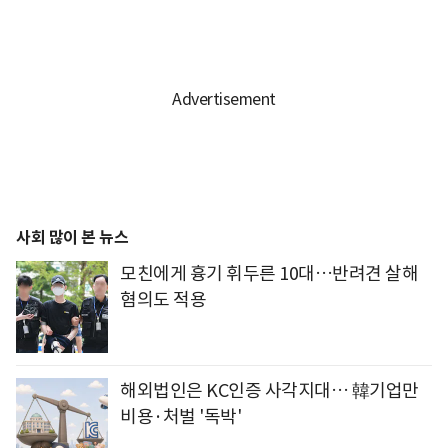
사회 많이 본 뉴스
모친에게 흉기 휘두른 10대…반려견 살해
혐의도 적용
해외법인은 KC인증 사각지대… 韓기업만
비용·처벌 '독박'