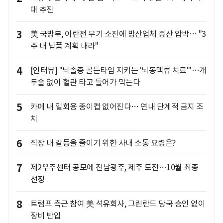
대 추진
3
美 국방부, 이란전 무기 소진에 방산업체 증산 압박… "3
주 내 납품 계획 내라"
4
[인터뷰] "뇌졸중 골든타임 지키는 '뇌동맥류 치료'"…개
두술 없이 혈관 타고 들어가 막는다
5
카페 내 일회용 종이컵 없어진다… 연내 단계적 금지 조
치
6
직장 내 갈등을 줄이기 위한 사내 소통 요령은?
7
제2우주센터 공모에 전남광주, 제주 도전…10월 최종
선정
8
트럼프 측근 참여 美 석유회사, 그린란드 당국 승인 없이
장비 반입