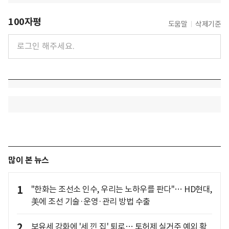
100자평
도움말
삭제기준
많이 본 뉴스
1
"한화는 조선소 인수, 우리는 노하우를 판다"… HD현대,
美에 조선 기술·운영·관리 방법 수출
2
보유세 강화에 '세 낀 집' 퇴로… 토허제 실거주 예외 확