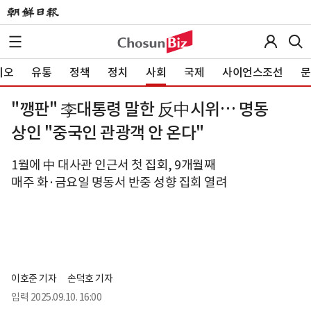
이오
유통
정책
정치
사회
국제
사이언스조선
문
"깽판" 李대통령 말한 反中시위… 명동
상인 "중국인 관광객 안 온다"
1월에 中 대사관 인근서 첫 집회, 9개월째
매주 화·금요일 명동서 반중 성향 집회 열려
이호준 기자
손덕호 기자
입력
2025.09.10. 16:00