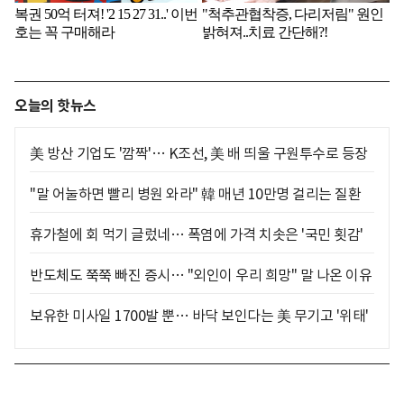
오늘의 핫뉴스
美 방산 기업도 '깜짝'… K조선, 美 배 띄울 구원투수로 등장
"말 어눌하면 빨리 병원 와라" 韓 매년 10만명 걸리는 질환
휴가철에 회 먹기 글렀네… 폭염에 가격 치솟은 '국민 횟감'
반도체도 쭉쭉 빠진 증시… "외인이 우리 희망" 말 나온 이유
보유한 미사일 1700발 뿐… 바닥 보인다는 美 무기고 '위태'