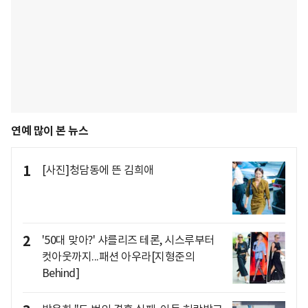
연예 많이 본 뉴스
1
[사진]청담동에 뜬 김희애
2
'50대 맞아?' 샤를리즈 테론, 시스루부터
컷아웃까지...패션 아우라[지형준의
Behind]