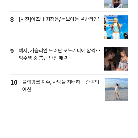
8
[사진]이즈나 최정은,'돋보이는 골반라인'
9
예지, 가슴라인 드러난 모노키니에 깜짝…
밤수영 중 뽐낸 반전 매력
10
블랙핑크 지수, 사막을 지배하는 순백의
여신