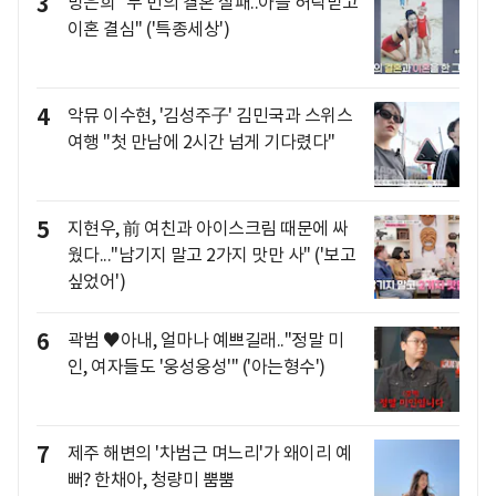
3
방은희 "두 번의 결혼 실패..아들 허락받고
이혼 결심" ('특종세상')
4
악뮤 이수현, '김성주子' 김민국과 스위스
여행 "첫 만남에 2시간 넘게 기다렸다"
5
지현우, 前 여친과 아이스크림 때문에 싸
웠다..."남기지 말고 2가지 맛만 사" ('보고
싶었어')
6
곽범 ♥아내, 얼마나 예쁘길래.."정말 미
인, 여자들도 '웅성웅성'" ('아는형수')
7
제주 해변의 '차범근 며느리'가 왜이리 예
뻐? 한채아, 청량미 뿜뿜