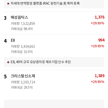
차세대 면역항암 플랫폼 iRAC 원천기술 美 특허 등록
1,376
3
해성옵틱스
+
29.93
%
거래량
7,522,859
거래대금
98.4억
994
4
E8
+
29.93
%
거래량
3,434,662
거래대금
31.9억
E8, 40억 규모 유상증자로 제조기업 인수 추진
1,389
5
크리스탈신소재
+
29.93
%
거래량
2,193,714
거래대금
29.5억