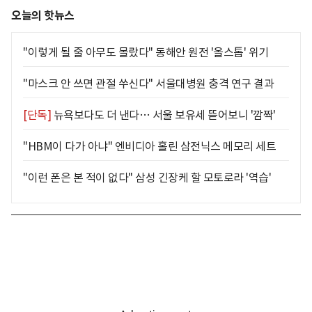
오늘의 핫뉴스
"이렇게 될 줄 아무도 몰랐다" 동해안 원전 '올스톱' 위기
"마스크 안 쓰면 관절 쑤신다" 서울대병원 충격 연구 결과
[단독]
뉴욕보다도 더 낸다… 서울 보유세 뜯어보니 '깜짝'
"HBM이 다가 아냐" 엔비디아 홀린 삼전닉스 메모리 세트
"이런 폰은 본 적이 없다" 삼성 긴장케 할 모토로라 '역습'