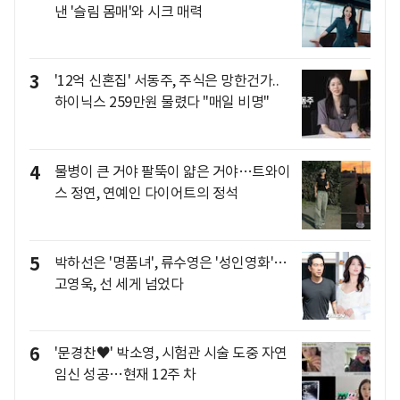
낸 '슬림 몸매'와 시크 매력
3
'12억 신혼집' 서동주, 주식은 망한건가..
하이닉스 259만원 물렸다 "매일 비명"
4
물병이 큰 거야 팔뚝이 얇은 거야…트와이
스 정연, 연예인 다이어트의 정석
5
박하선은 '명품녀', 류수영은 '성인영화'…
고영욱, 선 세게 넘었다
6
'문경찬♥' 박소영, 시험관 시술 도중 자연
임신 성공…현재 12주 차