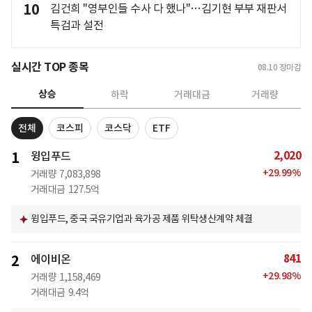
10
김건희 "영부인들 수사 다 했나"…김기현 부부 재판서
특검과 설전
실시간 TOP 종목
08.10
장마감
상승
하락
거래대금
거래량
전체
코스피
코스닥
ETF
2,020
1
윙입푸드
+
29.99
%
거래량
7,083,898
거래대금
127.5억
윙입푸드, 중국 국유기업과 육가공 제품 위탁생산계약 체결
841
2
에이비온
+
29.98
%
거래량
1,158,469
거래대금
9.4억