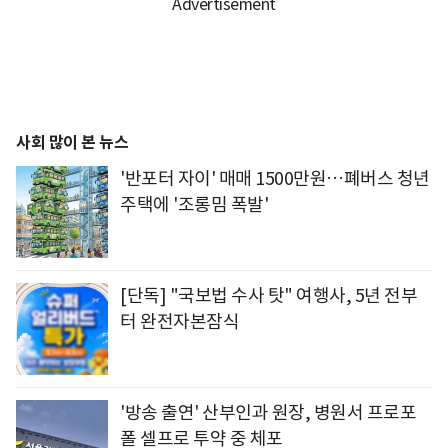
사회 많이 본 뉴스
'반포터 자이' 매매 1500만원…폐버스 청년
주택에 '조롱밈 폭발'
[단독] "국보법 수사 탓" 여행사, 5년 전부
터 완전자본잠식
'방송 출연' 산부인과 원장, 병원서 프로포
폴 셀프로 투약 중 체포