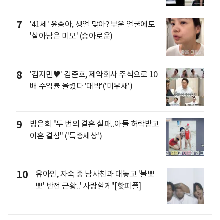
7
'41세' 윤승아, 생얼 맞아? 부운 얼굴에도
'살아남은 미모' (승아로운)
8
'김지민♥' 김준호, 제약회사 주식으로 10
배 수익률 올렸다 '대박'('미우새')
9
방은희 "두 번의 결혼 실패..아들 허락받고
이혼 결심" ('특종세상')
10
유아인, 자숙 중 남사친과 대놓고 '볼뽀
뽀' 반전 근황.."사랑할게"[핫피플]