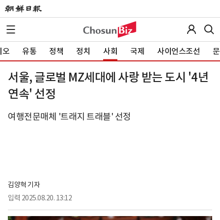
이오
유통
정책
정치
사회
국제
사이언스조선
문
서울, 글로벌 MZ세대에 사랑 받는 도시 '4년
연속' 선정
여행전문매체 '트래지 트래블' 선정
김양혁 기자
입력
2025.08.20. 13:12