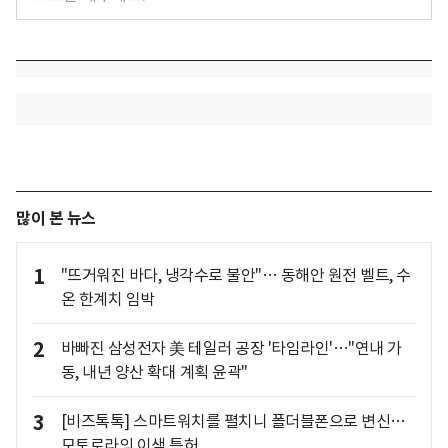
많이 본 뉴스
1
"뜨거워진 바다, 냉각수로 불안"… 동해안 원전 벨트, 수
온 한계치 임박
2
바빠진 삼성전자 美 테일러 공장 '타임라인'…"연내 가
동, 내년 양산 확대 계획 윤곽"
3
[비즈톡톡] 스마트워치를 펼치니 폴더블폰으로 변신…
모토로라의 이색 특허