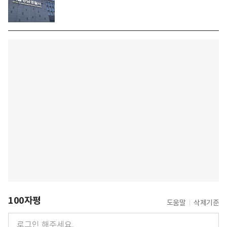
100자평
도움말
삭제기준