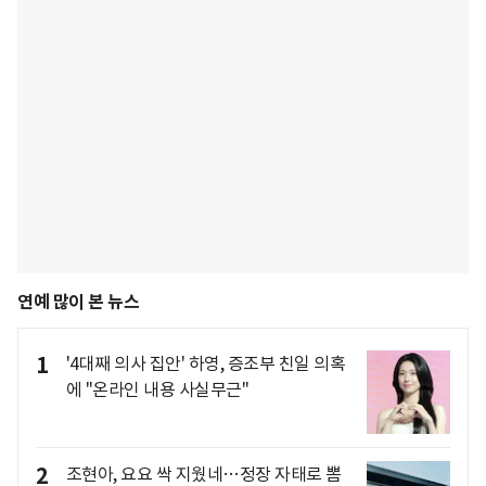
연예 많이 본 뉴스
1
'4대째 의사 집안' 하영, 증조부 친일 의혹
에 "온라인 내용 사실무근"
2
조현아, 요요 싹 지웠네…정장 자태로 뽐