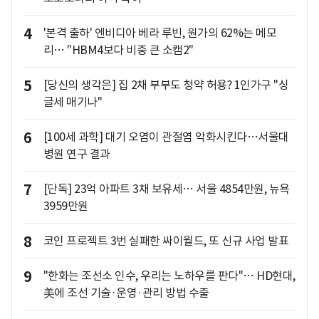
4
'본격 출하' 엔비디아 베라 루빈, 원가의 62%는 메모
리… "HBM4보다 비중 큰 소캠2"
5
[당신의 생각은] 집 2채 부부도 청약 허용? 1인가구 "싱
글세 매기나"
6
[100세 과학] 대기 오염이 관절염 악화시킨다…서울대
병원 연구 결과
7
[단독] 23억 아파트 3채 보유세… 서울 4854만원, 뉴욕
3959만원
8
코인 프로젝트 3번 실패한 싸이월드, 또 신규 사업 발표
9
"한화는 조선소 인수, 우리는 노하우를 판다"… HD현대,
美에 조선 기술·운영·관리 방법 수출