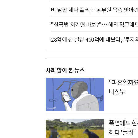
벼 낱알 세다 풀썩… 공무원 목숨 앗아간
"한국법 지키면 바보?"… 해외 직구에만
28억에 산 빌딩 450억에 내놨다, '투자
사회 많이 본 뉴스
"파혼할까요
비신부
폭염에도 현장
하다 '풀썩'