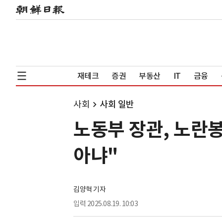
재테크
증권
부동산
IT
금융
사회
사회 일반
노동부 장관, 노란
아냐"
김양혁 기자
입력
2025.08.19. 10:03