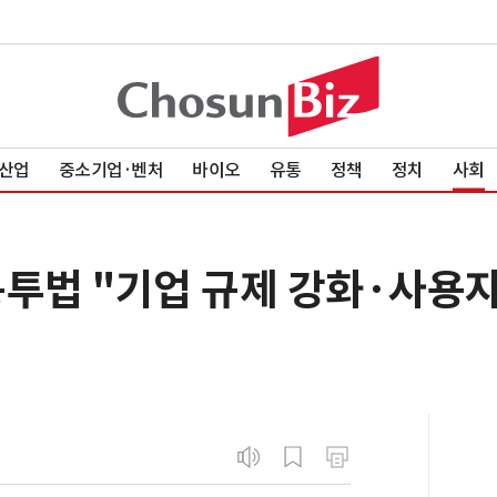
산업
중소기업·벤처
바이오
유통
정책
정치
사회
봉투법 "기업 규제 강화·사용자