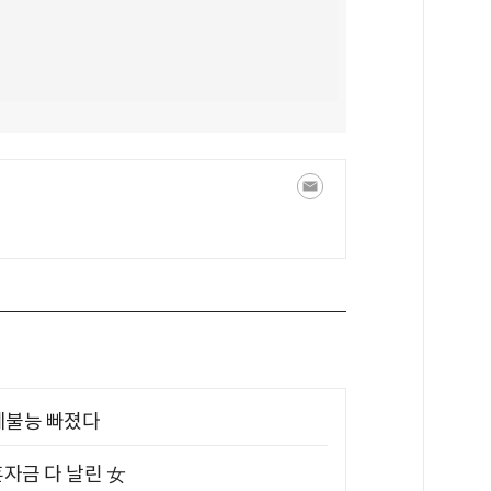
제불능 빠졌다
혼자금 다 날린 女