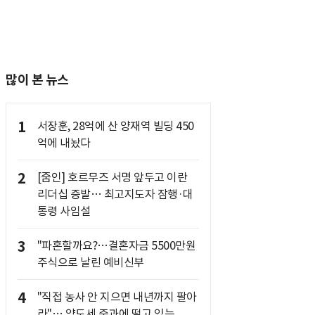
많이 본 뉴스
1
서장훈, 28억에 산 양재역 빌딩 450
억에 내놨다
2
[줌인] 호르무즈 서명 앞두고 이란
리더십 증발… 최고지도자 잠행·대
통령 사임설
3
"파혼할까요?…결혼자금 5500만원
주식으로 날린 예비신부
4
"직접 농사 안 지으면 내년까지 팔아
라"… 양도세 중과에 떨고 있는