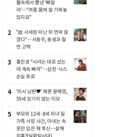
물속에서 뽐낸 '뼈말
라'…"여름 몸매 잘 가꿔놓
았지요"
2
"故 서세원 떠난 뒤 연락 끊
겼다"…서동주, 동생과 절
연 고백
3
홍진경 "사라는 대로 샀는
데 계속 빠져"…삼전·닉스
손실 토로
4
'의사 남편♥' 재혼 윤해영,
55세 믿기지 않는 미모
5
부모와 12세·8세 자녀 일
가족 사망 사건, 아내는 속
옷만 입은 채 투신…살해
의혹?(실화탐사대)