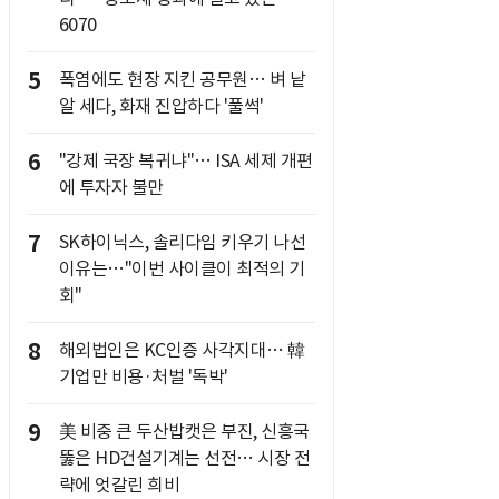
6070
5
폭염에도 현장 지킨 공무원… 벼 낱
알 세다, 화재 진압하다 '풀썩'
6
"강제 국장 복귀냐"… ISA 세제 개편
에 투자자 불만
7
SK하이닉스, 솔리다임 키우기 나선
이유는…"이번 사이클이 최적의 기
회"
8
해외법인은 KC인증 사각지대… 韓
기업만 비용·처벌 '독박'
9
美 비중 큰 두산밥캣은 부진, 신흥국
뚫은 HD건설기계는 선전… 시장 전
략에 엇갈린 희비