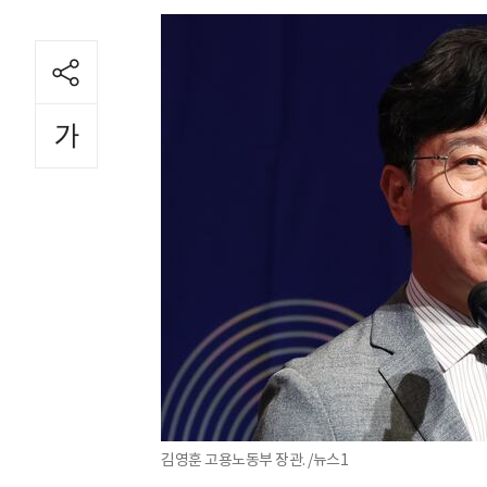
김영훈 고용노동부 장관. /뉴스1