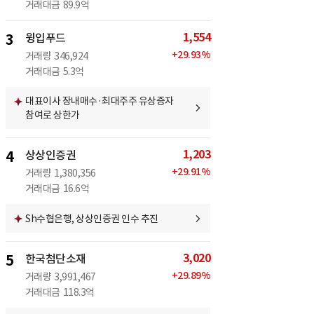
거래대금
89.9억
1,554
3
윙입푸드
+
29.93
%
거래량
346,924
거래대금
5.3억
대표이사 장내매수·최대주주 유상증자
참여로 상한가
1,203
4
상상인증권
+
29.91
%
거래량
1,380,356
거래대금
16.6억
Sh수협은행, 상상인증권 인수 추진
3,020
5
한국첨단소재
+
29.89
%
거래량
3,991,467
거래대금
118.3억