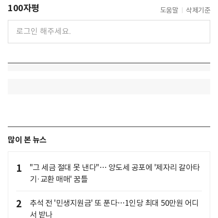
100자평
도움말
삭제기준
많이 본 뉴스
1
"그 세금 절대 못 낸다"… 양도세 공포에 '제자리 갈아타
기·교환 매매' 꿈틀
2
추석 전 '민생지원금' 또 푼다…1인당 최대 50만원 어디
서 받나