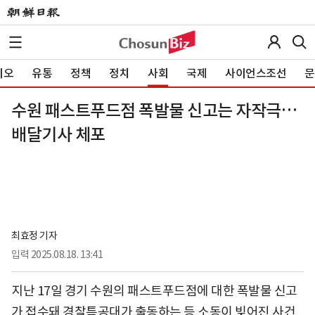
이오
유통
정책
정치
사회
국제
사이언스조선
문
수원 패스트푸드점 폭발물 신고는 자작극…
배달기사 체포
최효정 기자
입력
2025.08.18. 13:41
지난 17일 경기 수원의 패스트푸드점에 대한 폭발물 신고
가 접수돼 경찰특공대가 출동하는 등 소동이 빚어진 사건