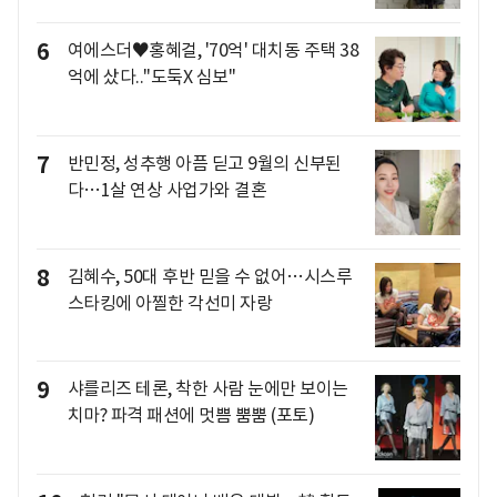
6
여에스더♥홍혜걸, '70억' 대치동 주택 38
억에 샀다.."도둑X 심보"
7
반민정, 성추행 아픔 딛고 9월의 신부된
다…1살 연상 사업가와 결혼
8
김혜수, 50대 후반 믿을 수 없어…시스루
스타킹에 아찔한 각선미 자랑
9
샤를리즈 테론, 착한 사람 눈에만 보이는
치마? 파격 패션에 멋쁨 뿜뿜 (포토)