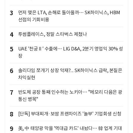
3
먼저 맺은 LTA, 손해로 돌아올까… SK하이닉스, HBM
선점의 기회비용
4
투썸플레이스, 정말 스타벅스 제쳤나
5
UAE '천궁Ⅱ' 수출에… LIG D&A, 2분기 영업익 30% 성
장
6
솔리다임 쪼개기 상장 악재?... SK하이닉스 급락, 본질은
차익실현
7
반도체 공장 통째 인수하는 노키아… "메모리 다음은 광
통신 병목"
8
[단독] 부대찌개·보쌈 프랜차이즈 '놀부' 기업회생 신청
9
美, 中 태양광 막을 '역대급 카드' 내놨다… 韓 업계 기대