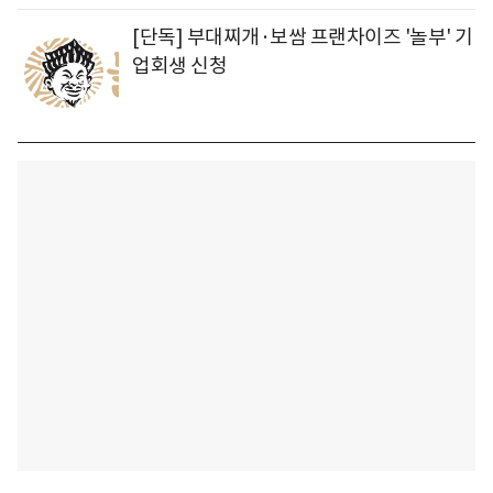
[단독] 부대찌개·보쌈 프랜차이즈 '놀부' 기
업회생 신청