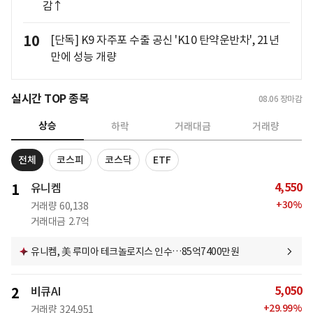
감↑
10
[단독] K9 자주포 수출 공신 'K10 탄약운반차', 21년
만에 성능 개량
실시간 TOP 종목
08.06
장마감
상승
하락
거래대금
거래량
전체
코스피
코스닥
ETF
4,550
1
유니켐
+
30
%
거래량
60,138
거래대금
2.7억
유니켐, 美 루미아 테크놀로지스 인수…85억7400만원
5,050
2
비큐AI
+
29.99
%
거래량
324,951