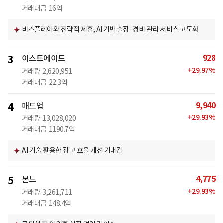
거래대금
16억
비즈플레이와 전략적 제휴, AI 기반 출장·경비 관리 서비스 고도화
928
3
이스트에이드
+
29.97
%
거래량
2,620,951
거래대금
22.3억
9,940
4
매드업
+
29.93
%
거래량
13,028,020
거래대금
1190.7억
AI 기술 활용한 광고 효율 개선 기대감
4,775
5
본느
+
29.93
%
거래량
3,261,711
거래대금
148.4억