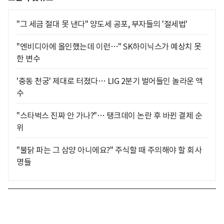
"그 세금 절대 못 낸다" 양도세 공포, 부자들의 '절세법'
"엔비디아에 올인했는데 이런…" SK하이닉스가 예상치 못
한 변수
'중동 천궁' 제대로 터졌다… LIG 2분기 벌어들인 놀라운 액
수
"스타벅스 진짜 안 가나?"… 탱크데이 논란 후 바뀐 결제 순
위
"불닭 파는 그 삼양 아니에요?" 주식할 때 주의해야 할 회사
명들