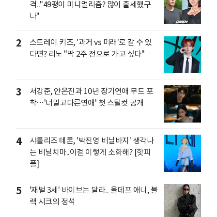
격.."49평이 미니멀리즘? 많이 출세했구
나"
2
스트레이 키즈, '과거 vs 미래'로 갈 수 있
다면? 리노 "딱 2주 전으로 가고 싶다"
3
서강준, 안은진과 10년 장기연애 무드 포
착…'너말고다른연애' 첫 스틸컷 공개
4
샤를리즈 테론, '박진영 비닐바지' 생각나
는 비닐치마..이걸 이렇게 소화해? [핫피
플]
5
'재벌 3세' 바이브는 달라.. 올데프 애니, 블
랙 시크의 정석