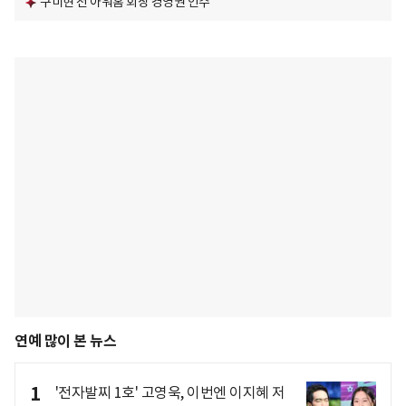
구미현 전 아워홈 회장 경영권 인수
연예 많이 본 뉴스
1
'전자발찌 1호' 고영욱, 이번엔 이지혜 저