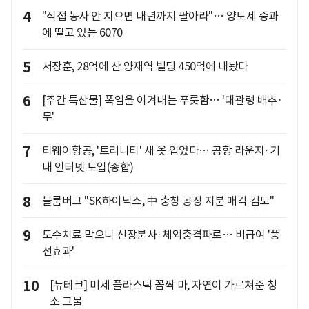
4
"직접 농사 안 지으면 내년까지 팔아라"… 양도세 중과
에 떨고 있는 6070
5
서장훈, 28억에 산 양재역 빌딩 450억에 내놨다
6
[주간 특산물] 폭염을 이겨내는 푸릇함… '대관령 배추·
무'
7
티웨이항공, '트리니티' 새 옷 입었다… 공항 라운지·기
내 인터넷 도입(종합)
8
블룸버그 "SK하이닉스, 中 충칭 공장 지분 매각 검토"
9
도수치료 막으니 신장분사·체외충격파로… 비급여 '풍
선효과'
10
[뉴테크] 미세 플라스틱 꼼짝 마, 자연이 가르쳐준 청
소 그물