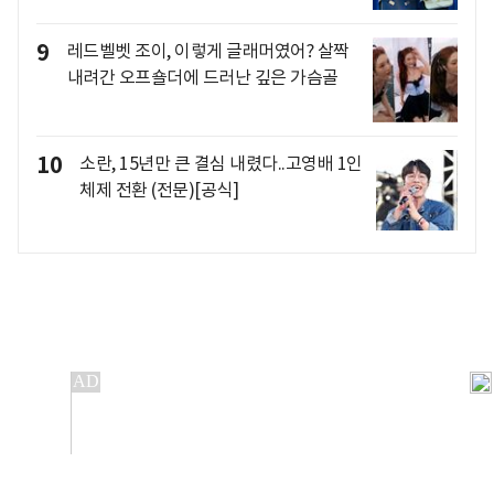
9
레드벨벳 조이, 이렇게 글래머였어? 살짝
내려간 오프숄더에 드러난 깊은 가슴골
10
소란, 15년만 큰 결심 내렸다..고영배 1인
체제 전환 (전문)[공식]
개인정보처리방침
앱설치(Android)