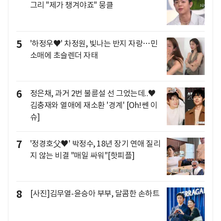
그리 "제가 챙겨야죠" 뭉클
5
'하정우♥' 차정원, 빛나는 반지 자랑…민
소매에 초슬렌더 자태
6
정은채, 과거 2번 불륜설 선 그었는데..♥
김충재와 열애에 재소환 '경계' [Oh!쎈 이
슈]
7
'정경호父♥' 박정수, 18년 장기 연애 질리
지 않는 비결 "매일 싸워"[핫피플]
8
[사진]김무열-윤승아 부부, 달콤한 손하트