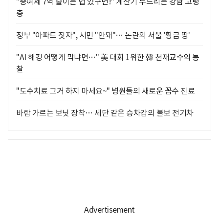
"증여세 7억 줄이는 법 있구먼!" 계산기 두드리는 강남 고령
층
정부 "아파트 짓자", 시민 "안돼"… 논란의 서울 '황금 땅'
"AI 해킹 어떻게 막냐면…" 美 대회 1위한 韓 천재교수의 통
찰
"도수치료 그거 하지 마세요~" 병원들의 새로운 꼼수 진료
바람 가르는 보닛 장착… 세단 같은 승차감의 볼보 전기차