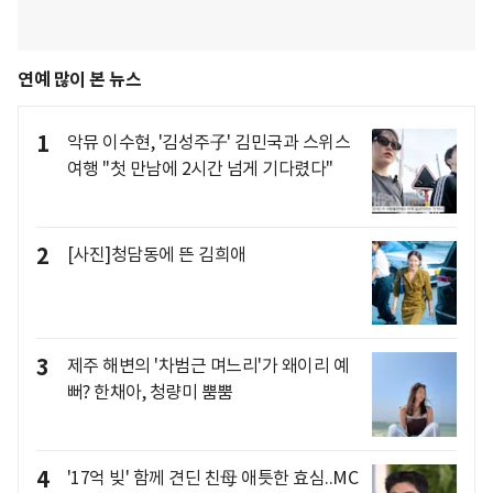
연예 많이 본 뉴스
1
악뮤 이수현, '김성주子' 김민국과 스위스
여행 "첫 만남에 2시간 넘게 기다렸다"
2
[사진]청담동에 뜬 김희애
3
제주 해변의 '차범근 며느리'가 왜이리 예
뻐? 한채아, 청량미 뿜뿜
4
'17억 빚' 함께 견딘 친母 애틋한 효심..MC