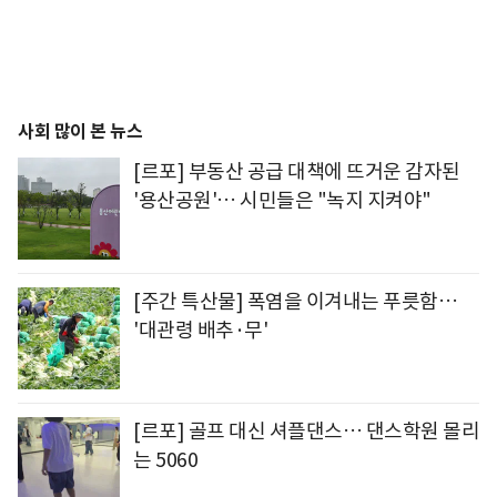
사회 많이 본 뉴스
[르포] 부동산 공급 대책에 뜨거운 감자된
'용산공원'… 시민들은 "녹지 지켜야"
[주간 특산물] 폭염을 이겨내는 푸릇함…
'대관령 배추·무'
[르포] 골프 대신 셔플댄스… 댄스학원 몰리
는 5060