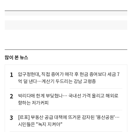
많이 본 뉴스
1
압구정현대, 직접 증여가 매각 후 현금 증여보다 세금 7
억 덜 낸다…계산기 두드리는 강남 고령층
2
박리다매 한계 부딪혔나… 국내선 가격 올리고 해외로
향하는 저가커피
3
[르포] 부동산 공급 대책에 뜨거운 감자된 '용산공원'…
시민들은 "녹지 지켜야"