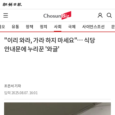
이오
유통
정책
정치
사회
국제
사이언스조선
문
"이리 와라, 가라 하지 마세요"… 식당
안내문에 누리꾼 '와글'
조은서 기자
입력
2025.08.07. 16:01