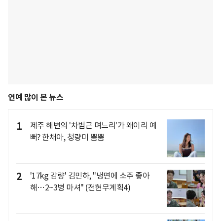
연예 많이 본 뉴스
1
제주 해변의 '차범근 며느리'가 왜이리 예
뻐? 한채아, 청량미 뿜뿜
2
'17kg 감량' 김민하, "냉면에 소주 좋아
해…2~3병 마셔" (전현무계획4)