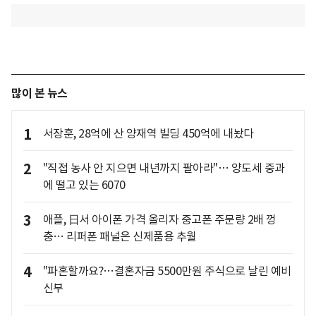
많이 본 뉴스
1
서장훈, 28억에 산 양재역 빌딩 450억에 내놨다
2
"직접 농사 안 지으면 내년까지 팔아라"… 양도세 중과
에 떨고 있는 6070
3
애플, 日서 아이폰 가격 올리자 중고폰 주문량 2배 껑
충… 리퍼폰 패널은 신제품용 추월
4
"파혼할까요?…결혼자금 5500만원 주식으로 날린 예비
신부