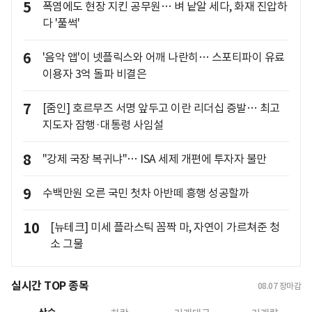
5
폭염에도 현장 지킨 공무원… 벼 낱알 세다, 화재 진압하
다 '풀썩'
6
'음악 앱'이 넷플릭스와 어깨 나란히… 스포티파이 유료
이용자 3억 돌파 비결은
7
[줌인] 호르무즈 서명 앞두고 이란 리더십 증발… 최고
지도자 잠행·대통령 사임설
8
"강제 국장 복귀냐"… ISA 세제 개편에 투자자 불만
9
수백만원 오른 국민 첫차 아반떼 흥행 성공할까
10
[뉴테크] 미세 플라스틱 꼼짝 마, 자연이 가르쳐준 청
소 그물
실시간 TOP 종목
08.07
장마감