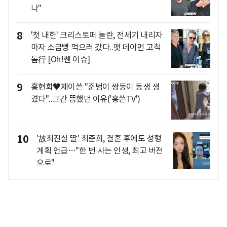
나"
8
'첫 내한' 크리스토퍼 놀란, 전세기 내리자
마자 소금빵 먹으러 갔다..맷 데이먼 고척
돔行 [Oh!쎈 이슈]
9
홍현희♥제이쓴 "준범이 쌍둥이 동생 생
겼다"..그간 뜸했던 이유('홍쓴TV')
10
'故최진실 딸' 최준희, 결혼 후에도 성형
계획 언급…"한 번 사는 인생, 최고 버전
으로"