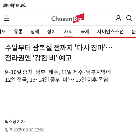
이오
유통
정책
정치
사회
국제
사이언스조선
문
주말부터 광복절 전까지 '다시 장마'…
전라권엔 '강한 비' 예고
9~10일 충청·남부·제주, 11일 제주·남부지방에
12일 전국, 13~14일 중부 '비'… 15일 이후 폭염
박소정 기자
입력
2025.08.07. 12:58