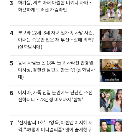
3
허가윤, 셔츠 아래 아찔한 비키니 자태…
화끈하게 드러낸 가슴라인
4
부모와 12세·8세 자녀 일가족 사망 사건,
아내는 속옷만 입은 채 투신…살해 의혹?
(실화탐사대)
5
동네 사람들 돈 18억 들고 사라진 안경원
여사장, 경찰관 남편도 한통속? (실화탐사
대)
6
이지아, 가족 친일 논란에도 단단한 소신
전하더니…78년생 미모까지 '깜짝'
7
'전자발찌 1호' 고영욱, 이번엔 이지혜 저
격.."49평이 미니멀리즘? 많이 출세했구