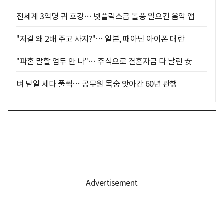
전세계 3억명 귀 호강… 넷플릭스급 돌풍 일으킨 음악 앱
"저걸 왜 2배 주고 사지?"… 일본, 때아닌 아이폰 대란
"파혼 말할 엄두 안 나"… 주식으로 결혼자금 다 날린 女
벼 낱알 세다 풀썩… 공무원 목숨 앗아간 60년 관행