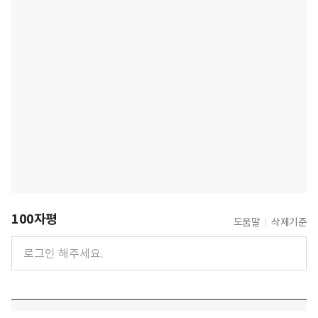
100자평
도움말
삭제기준