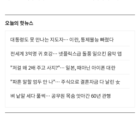
오늘의 핫뉴스
대통령도 못 만나는 지도자… 이란, 통제불능 빠졌다
전세계 3억명 귀 호강… 넷플릭스급 돌풍 일으킨 음악 앱
"저걸 왜 2배 주고 사지?"… 일본, 때아닌 아이폰 대란
"파혼 말할 엄두 안 나"… 주식으로 결혼자금 다 날린 女
벼 낱알 세다 풀썩… 공무원 목숨 앗아간 60년 관행