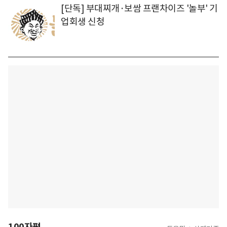
[단독] 부대찌개·보쌈 프랜차이즈 '놀부' 기
업회생 신청
100자평