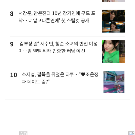
8
서강준, 안은진과 10년 장기연애 무드 포
착…'너말고다른연애' 첫 스틸컷 공개
9
'김부장 딸' 서수민, 청순 소녀의 반전 야성
미…땀 뻘뻘 뒤태 인증한 러닝 여신
10
소지섭, 팔뚝을 뒤덮은 타투…"♥조은정
과 데이트 중?"