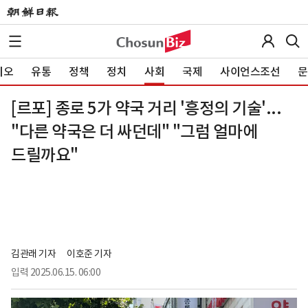
이오
유통
정책
정치
사회
국제
사이언스조선
문
[르포] 종로 5가 약국 거리 '흥정의 기술'...
"다른 약국은 더 싸던데" "그럼 얼마에
드릴까요"
김관래 기자
이호준 기자
입력
2025.06.15. 06:00