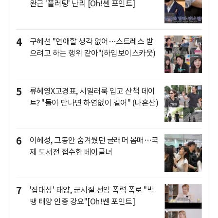
완근 '플러팅' 난리 [Oh!쎈 포인트]
4
구혜선 "연애할 생각 없어…스트레스 받
으려고 하는 행위 같아"(하입보이스카웃)
5
류혜영X고경표, 시밀러룩 입고 산책 데이
트? "둘이 만나면 하염없이 걸어" (나혼산)
6
이혜성, 그동안 숨겨뒀던 글래머 몸매…국
제 도서전 접수한 베이글녀
7
'집대성' 태양, 군시절 선임 폭력 폭로 "빅
뱅 태양 인증 강요"[Oh!쎈 포인트]