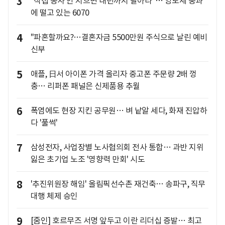
3
"직접 농사 안 지으면 내년까지 팔아라"… 양도세 중과
에 떨고 있는 6070
4
"파혼할까요?…결혼자금 5500만원 주식으로 날린 예비
신부
5
애플, 日서 아이폰 가격 올리자 중고폰 주문량 2배 껑
충… 리퍼폰 패널은 신제품용 추월
6
폭염에도 현장 지킨 공무원… 벼 낱알 세다, 화재 진압하
다 '풀썩'
7
삼성전자, 사업장별 노사협의회 전사 통합… 과반 지위
잃은 초기업 노조 '영향력 만회' 시도
8
'추진위원장 해임' 올림픽선수촌 재건축… 송파구, 직무
대행 체제 승인
9
[줌인] 호르무즈 서명 앞두고 이란 리더십 증발… 최고