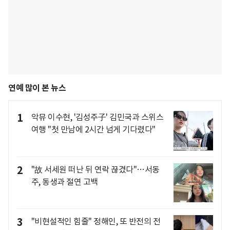
연예 많이 본 뉴스
1
악뮤 이수현, '김성주子' 김민국과 스위스
여행 "첫 만남에 2시간 넘게 기다렸다"
2
"故 서세원 떠난 뒤 연락 끊겼다"…서동
주, 동생과 절연 고백
3
"비현설적인 힘줄" 정해인, 또 반전의 전