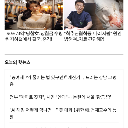
오늘의 핫뉴스
"증여세 7억 줄이는 법 있구먼!" 계산기 두드리는 강남 고령
층
정부 "아파트 짓자", 시민 "안돼"… 논란의 서울 '황금 땅'
"AI 해킹 어떻게 막냐면…" 美 대회 1위한 韓 천재교수의 통
찰