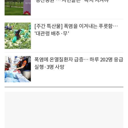
'용산공원'… 시민들은 "녹지 지켜야"
[주간 특산물] 폭염을 이겨내는 푸릇함…
'대관령 배추·무'
폭염에 온열질환자 급증… 하루 202명 응급
실행·3명 사망