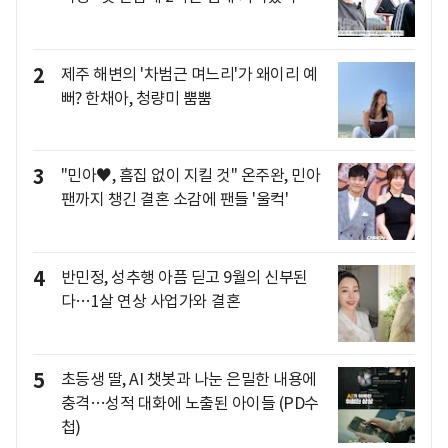
2
제주 해변의 '차범근 며느리'가 왜이리 예
뻐? 한채아, 청량미 뿜뿜
3
"민아♥, 흠집 없이 지킬 것" 온주완, 민아
팬까지 챙긴 결혼 소감에 팬들 '울컥'
4
반민정, 성추행 아픔 딛고 9월의 신부된
다…1살 연상 사업가와 결혼
5
초등생 딸, AI 챗봇과 나눈 은밀한 내용에
충격…성적 대화에 노출된 아이들 (PD수
첩)