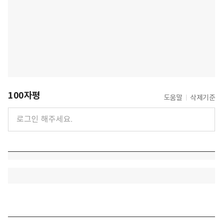
100자평
도움말
삭제기준