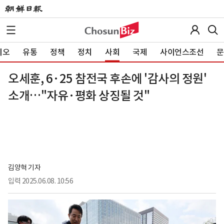
이오
유통
정책
정치
사회
국제
사이언스조선
문
오세훈, 6·25 참전국 후손에 '감사의 정원'
소개…"자유·평화 상징될 것"
김양혁 기자
입력
2025.06.08. 10:56