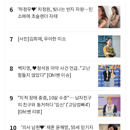
6
'하정우♥' 차정원, 빛나는 반지 자랑…민
소매에 초슬렌더 자태
7
[사진]김희애, 우아한 미소
8
백지영, ♥정석원 마약 사건 언급.."고난
힘들지 않았다" [Oh!쎈 이슈]
9
"지적 장애 중증, 10살 수준"… 남자친구
의 친구와 동거하다 '임신' ('고딩엄빠4')
[Oh!쎈 리뷰]
10
'의사 남편♥' 재혼 윤해영, 55세 믿기지