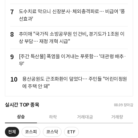
7
도수치료 막으니 신장분사·체외충격파로… 비급여 '풍
선효과'
8
추미애 "국가직 소방공무원 인건비, 경기도가 1조원 이
상 부담… 재정 개혁 시급"
9
[주간 특산물] 폭염을 이겨내는 푸릇함… '대관령 배추·
무'
10
용산공원도 근조화환이 덮었다… 주민들 "어린이정원
에 주택 안 돼"
실시간 TOP 종목
08.09
장마감
상승
하락
거래대금
거래량
전체
코스피
코스닥
ETF