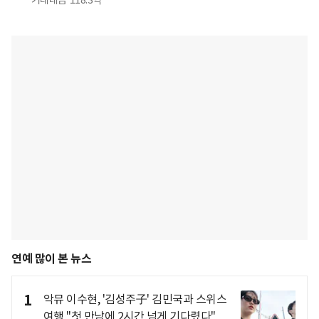
거래대금
118.3억
연예 많이 본 뉴스
1
악뮤 이수현, '김성주子' 김민국과 스위스
여행 "첫 만남에 2시간 넘게 기다렸다"