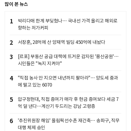
많이 본 뉴스
1
박리다매 한계 부딪혔나… 국내선 가격 올리고 해외로
향하는 저가커피
2
서장훈, 28억에 산 양재역 빌딩 450억에 내놨다
3
[르포] 부동산 공급 대책에 뜨거운 감자된 '용산공원'…
시민들은 "녹지 지켜야"
4
"직접 농사 안 지으면 내년까지 팔아라"… 양도세 중과
에 떨고 있는 6070
5
압구정현대, 직접 증여가 매각 후 현금 증여보다 세금 7
억 덜 낸다…계산기 두드리는 강남 고령층
6
'추진위원장 해임' 올림픽선수촌 재건축… 송파구, 직무
대행 체제 승인