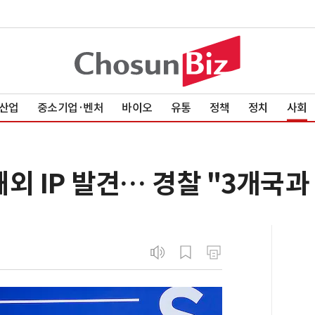
산업
중소기업·벤처
바이오
유통
정책
정치
사회
해외 IP 발견… 경찰 "3개국과