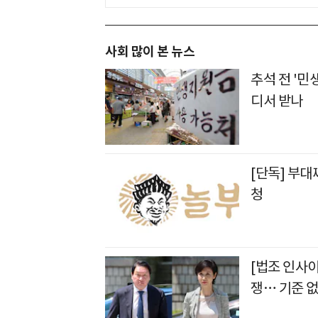
사회 많이 본 뉴스
추석 전 '민
디서 받나
[단독] 부대
청
[법조 인사
쟁… 기준 없