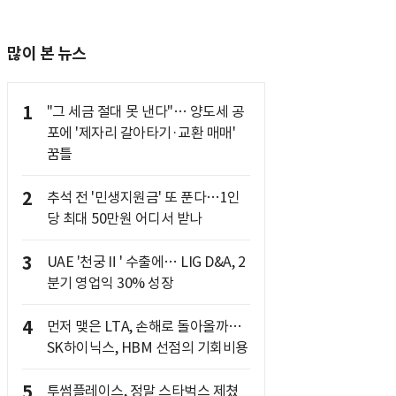
많이 본 뉴스
1
"그 세금 절대 못 낸다"… 양도세 공
포에 '제자리 갈아타기·교환 매매'
꿈틀
2
추석 전 '민생지원금' 또 푼다…1인
당 최대 50만원 어디서 받나
3
UAE '천궁Ⅱ' 수출에… LIG D&A, 2
분기 영업익 30% 성장
4
먼저 맺은 LTA, 손해로 돌아올까…
SK하이닉스, HBM 선점의 기회비용
5
투썸플레이스, 정말 스타벅스 제쳤