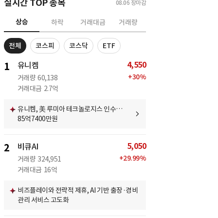
실시간 TOP 종목
08.06
장마감
상승
하락
거래대금
거래량
전체
코스피
코스닥
ETF
4,550
1
유니켐
+
30
%
거래량
60,138
거래대금
2.7억
유니켐, 美 루미아 테크놀로지스 인수…
85억7400만원
5,050
2
비큐AI
+
29.99
%
거래량
324,951
거래대금
16억
비즈플레이와 전략적 제휴, AI 기반 출장·경비
관리 서비스 고도화