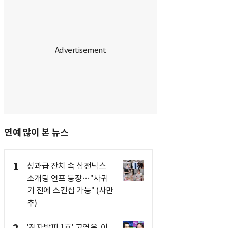
연예 많이 본 뉴스
1
성과급 잔치 속 삼전닉스
소개팅 연프 등장…"사귀
기 전에 스킨십 가능" (사만
추)
'전자발찌 1호' 고영욱, 이