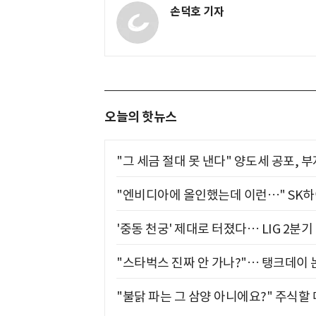
손덕호 기자
오늘의 핫뉴스
"그 세금 절대 못 낸다" 양도세 공포, 
"엔비디아에 올인했는데 이런…" SK
'중동 천궁' 제대로 터졌다… LIG 2분
"스타벅스 진짜 안 가나?"… 탱크데이 
"불닭 파는 그 삼양 아니에요?" 주식할