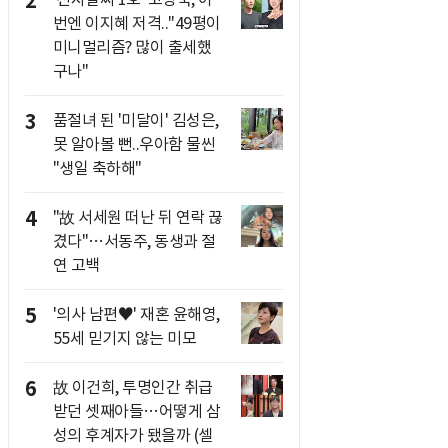
2
번엔 이지혜 저격.."49평이
미니멀리즘? 많이 출세했
구나"
3
품절녀 된 '미달이' 김성은,
못 알아볼 뻔..우아함 물씬
"생일 축하해"
4
"故 서세원 떠난 뒤 연락 끊
겼다"…서동주, 동생과 절
연 고백
5
'의사 남편♥' 재혼 윤해영,
55세 믿기지 않는 미모
6
故 이건희, 투명인간 취급
받던 셋째아들…어떻게 삼
성의 후계자가 됐을까 (셀