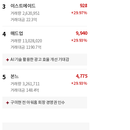
928
3
이스트에이드
+
29.97
%
거래량
2,620,951
거래대금
22.3억
9,940
4
매드업
+
29.93
%
거래량
13,028,020
거래대금
1190.7억
AI 기술 활용한 광고 효율 개선 기대감
4,775
5
본느
+
29.93
%
거래량
3,261,711
거래대금
148.4억
구미현 전 아워홈 회장 경영권 인수