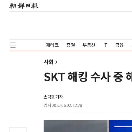
재테크
증권
부동산
IT
금융
사회
SKT 해킹 수사 중 
손덕호 기자
입력
2025.06.02. 12:28