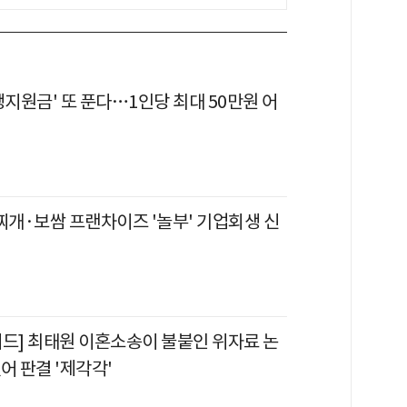
생지원금' 또 푼다…1인당 최대 50만원 어
찌개·보쌈 프랜차이즈 '놀부' 기업회생 신
이드] 최태원 이혼소송이 불붙인 위자료 논
어 판결 '제각각'