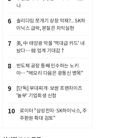
나
6
솔리다임 쪼개기 상장 악재?... SK하
이닉스 급락, 본질은 차익실현
7
美, 中 태양광 막을 '역대급 카드' 내
놨다… 韓 업계 기대감↑
8
반도체 공장 통째 인수하는 노키
아… "메모리 다음은 광통신 병목"
9
[단독] 부대찌개·보쌈 프랜차이즈
'놀부' 기업회생 신청
10
로이터 "삼성전자·SK하이닉스, 주
주환원 확대 검토"