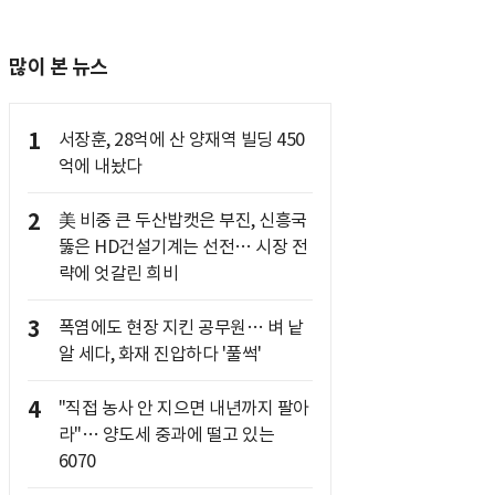
많이 본 뉴스
1
서장훈, 28억에 산 양재역 빌딩 450
억에 내놨다
2
美 비중 큰 두산밥캣은 부진, 신흥국
뚫은 HD건설기계는 선전… 시장 전
략에 엇갈린 희비
3
폭염에도 현장 지킨 공무원… 벼 낱
알 세다, 화재 진압하다 '풀썩'
4
"직접 농사 안 지으면 내년까지 팔아
라"… 양도세 중과에 떨고 있는
6070