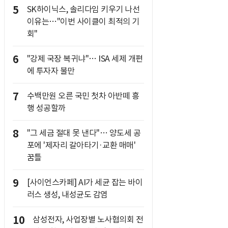
5
SK하이닉스, 솔리다임 키우기 나선
이유는…"이번 사이클이 최적의 기
회"
6
"강제 국장 복귀냐"… ISA 세제 개편
에 투자자 불만
7
수백만원 오른 국민 첫차 아반떼 흥
행 성공할까
8
"그 세금 절대 못 낸다"… 양도세 공
포에 '제자리 갈아타기·교환 매매'
꿈틀
9
[사이언스카페] AI가 세균 잡는 바이
러스 생성, 내성균도 감염
10
삼성전자, 사업장별 노사협의회 전