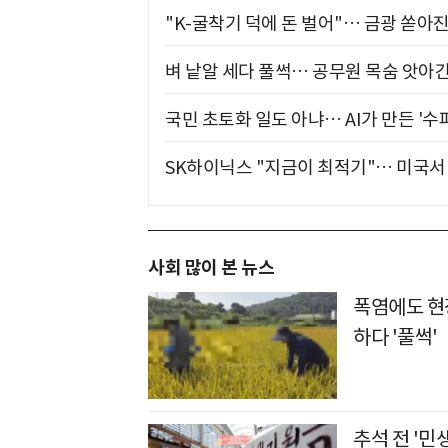
"K-굴착기 덕에 돈 벌어"… 금광 쏟아
벼 낱알 세다 풀썩… 공무원 목숨 앗아간
국민 초토화 일도 아냐… AI가 만든 '수
SK하이닉스 "지금이 최적기"… 미국서 
사회 많이 본 뉴스
폭염에도 현장
하다 '풀썩'
추석 전 '민