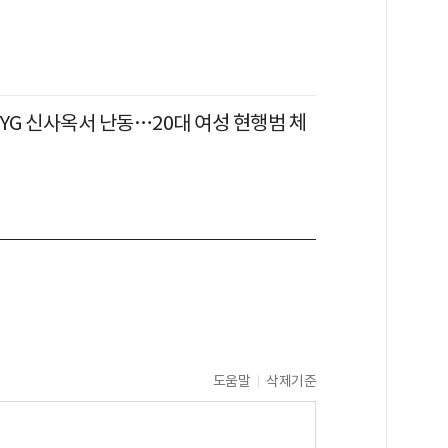
YG 신사옥서 난동…20대 여성 현행범 체
도움말
삭제기준