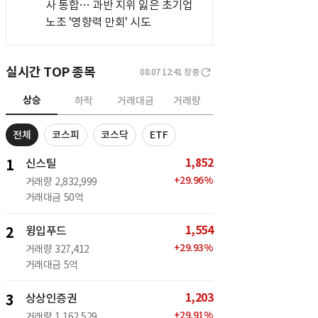
사 통합… 과반 지위 잃은 초기업
노조 '영향력 만회' 시도
실시간 TOP 종목
08.07 12:41
장중
상승
하락
거래대금
거래량
전체
코스피
코스닥
ETF
1,852
1
신스틸
+
29.96
%
거래량
2,832,999
거래대금
50억
1,554
2
윙입푸드
+
29.93
%
거래량
327,412
거래대금
5억
1,203
3
상상인증권
+
29.91
%
거래량
1,162,529