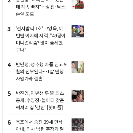
2
데 계속 빠져"…삼전·닉스
손실 토로
3
'전자발찌 1호' 고영욱, 이
번엔 이지혜 저격.."49평이
미니멀리즘? 많이 출세했
구나"
4
반민정, 성추행 아픔 딛고 9
월의 신부된다…1살 연상
사업가와 결혼
5
박진영, 연년생 두 딸 최초
공개..수영장·놀이터 갖춘
럭셔리 집 '감탄' [핫피플]
6
욕조에서 숨진 29세 만삭
아내, 의사 남편 주장과 달