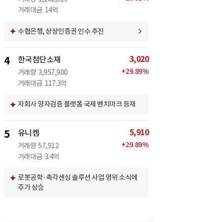
거래대금
14억
수협은행, 상상인증권 인수 추진
3,020
4
한국첨단소재
+
29.89
%
거래량
3,957,900
거래대금
117.3억
자회사 양자검증 플랫폼 국제 벤치마크 등재
5,910
5
유니켐
+
29.89
%
거래량
57,912
거래대금
3.4억
로봇공학·촉각센싱 솔루션 사업 영위 소식에
주가 상승