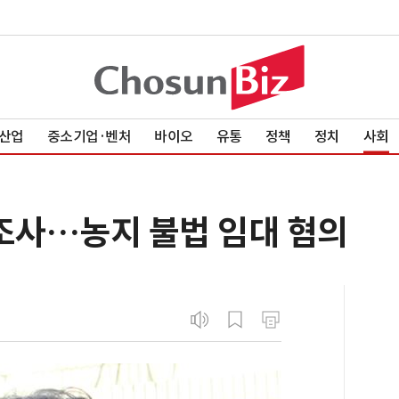
산업
중소기업·벤처
바이오
유통
정책
정치
사회
환조사…농지 불법 임대 혐의