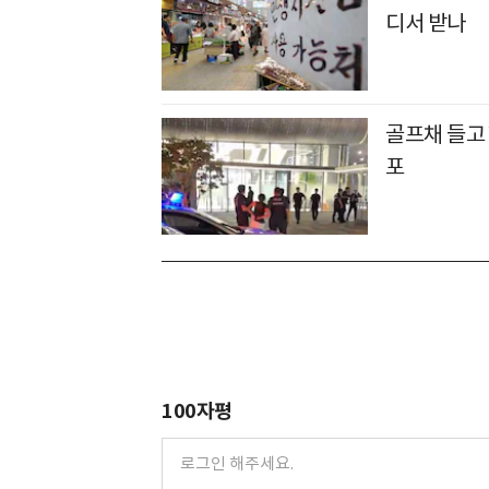
디서 받나
골프채 들고 
포
100자평