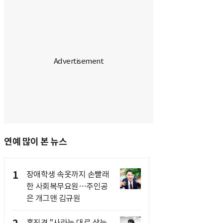
연예 많이 본 뉴스
1
장애학생 속옷까지 손빨래
한 사회복무요원…주인공
은 개그맨 김규원
홍진경 "사라는 대로 샀는