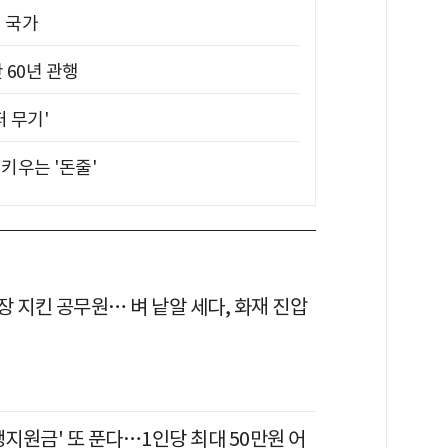
진 국가
 60년 관행
퍼 무기'
키우는 '돈줄'
 지킨 공무원… 벼 낱알 세다, 화재 진압
생지원금' 또 푼다…1인당 최대 50만원 어