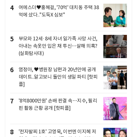
4
여에스더♥홍혜걸, '70억' 대치동 주택 38
억에 샀다.."도둑X 심보"
5
부모와 12세·8세 자녀 일가족 사망 사건,
아내는 속옷만 입은 채 투신…살해 의혹?
(실화탐사대)
6
염정아, ♥병원장 남편과 20년만에 공개
데이트..알고보니 둘만의 생일 파티 [핫피
플]
7
'8억8000만원' 손배 판결 속…지수, 필리
핀 활동 근황 공개 [핫피플]
8
'전자발찌 1호' 고영욱, 이번엔 이지혜 저