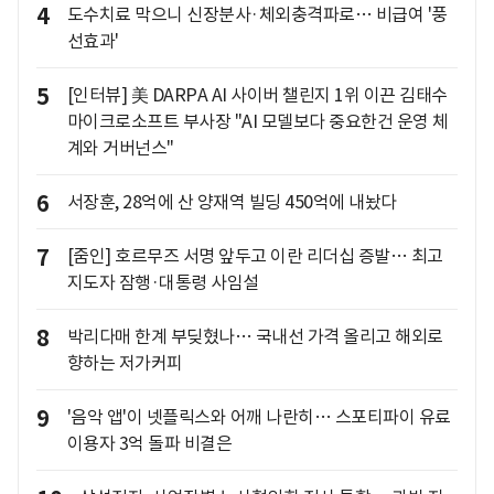
4
도수치료 막으니 신장분사·체외충격파로… 비급여 '풍
선효과'
5
[인터뷰] 美 DARPA AI 사이버 챌린지 1위 이끈 김태수
마이크로소프트 부사장 "AI 모델보다 중요한건 운영 체
계와 거버넌스"
6
서장훈, 28억에 산 양재역 빌딩 450억에 내놨다
7
[줌인] 호르무즈 서명 앞두고 이란 리더십 증발… 최고
지도자 잠행·대통령 사임설
8
박리다매 한계 부딪혔나… 국내선 가격 올리고 해외로
향하는 저가커피
9
'음악 앱'이 넷플릭스와 어깨 나란히… 스포티파이 유료
이용자 3억 돌파 비결은