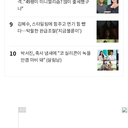
격.."49평이 미니멀리즘? 많이 출세했구
나"
9
김혜수, 스타일링에 힘주고 연기 힘 뺐
다…탁월한 완급조절('지금불륜이')
10
박서진, 축사 냄새에 "코 실리콘이 녹을
만큼 마비 돼" (살림남)