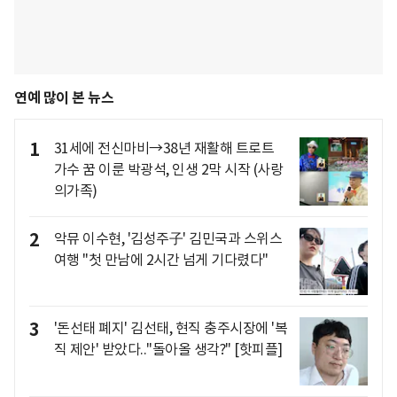
연예 많이 본 뉴스
1
31세에 전신마비→38년 재활해 트로트
가수 꿈 이룬 박광석, 인생 2막 시작 (사랑
의가족)
2
악뮤 이수현, '김성주子' 김민국과 스위스
여행 "첫 만남에 2시간 넘게 기다렸다"
3
'돈선태 폐지' 김선태, 현직 충주시장에 '복
직 제안' 받았다.."돌아올 생각?" [핫피플]