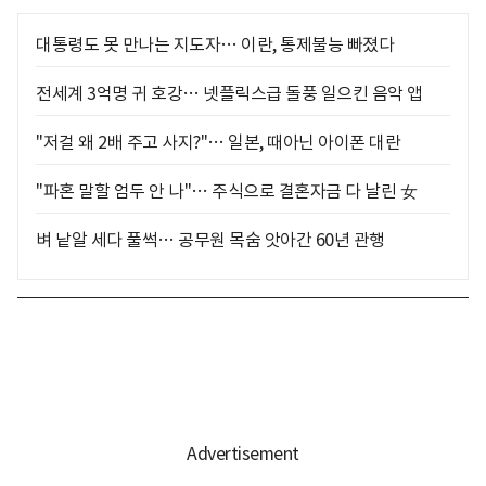
대통령도 못 만나는 지도자… 이란, 통제불능 빠졌다
전세계 3억명 귀 호강… 넷플릭스급 돌풍 일으킨 음악 앱
"저걸 왜 2배 주고 사지?"… 일본, 때아닌 아이폰 대란
"파혼 말할 엄두 안 나"… 주식으로 결혼자금 다 날린 女
벼 낱알 세다 풀썩… 공무원 목숨 앗아간 60년 관행