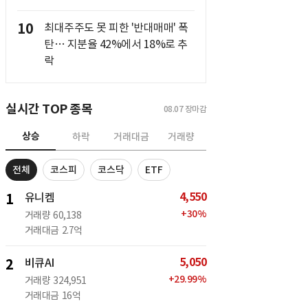
10
최대주주도 못 피한 '반대매매' 폭
탄… 지분율 42%에서 18%로 추
락
실시간 TOP 종목
08.07
장마감
상승
하락
거래대금
거래량
전체
코스피
코스닥
ETF
4,550
1
유니켐
+
30
%
거래량
60,138
거래대금
2.7억
5,050
2
비큐AI
+
29.99
%
거래량
324,951
거래대금
16억