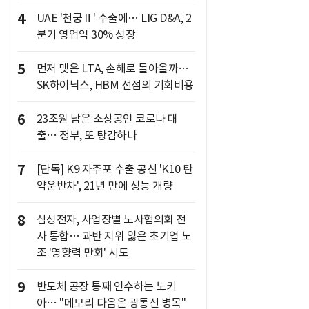
4
UAE '천궁Ⅱ' 수출에… LIG D&A, 2
분기 영업익 30% 성장
5
먼저 맺은 LTA, 손해로 돌아올까…
SK하이닉스, HBM 선점의 기회비용
6
23조원 남은 소상공인 코로나 대
출… 정부, 또 탕감하나
7
[단독] K9 자주포 수출 공신 'K10 탄
약운반차', 21년 만에 성능 개량
8
삼성전자, 사업장별 노사협의회 전
사 통합… 과반 지위 잃은 초기업 노
조 '영향력 만회' 시도
9
반도체 공장 통째 인수하는 노키
아… "메모리 다음은 광통신 병목"