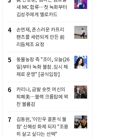
3
새 MC 합류…첫 녹화부터
김성주에게 옐로카드
4
손연재, 촌스러운 카프리
팬츠를 세련되게 만든 前
리듬체조 요정
5
동물농장 측 "조이, 오늘(26
일)부터 녹화 불참..임시 체
제로 운영" [공식입장]
6
카리나, 금발 숏컷 여신의
퇴폐美…블랙 크롭탑에 꽉
찬 볼륨감
7
김동완, '이민우 결혼식 불
참' 신혜성 화제 되자 "조용
히 살고 싶다는 선택"