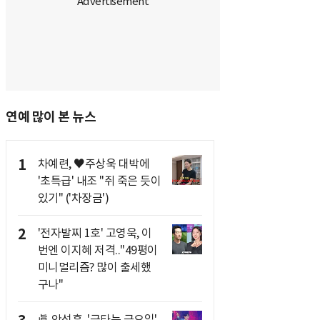
연예 많이 본 뉴스
1
차예련, ♥주상욱 대박에
'초특급' 내조 "쥐 죽은 듯이
있기" ('차장금')
2
'전자발찌 1호' 고영욱, 이
번엔 이지혜 저격.."49평이
미니멀리즘? 많이 출세했
구나"
眞 안성훈, '금타는 금요일'