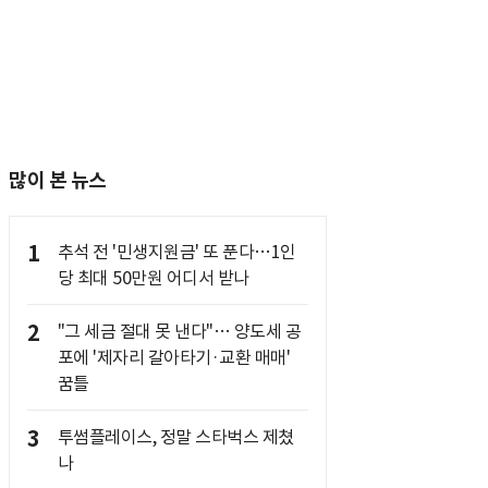
많이 본 뉴스
1
추석 전 '민생지원금' 또 푼다…1인
당 최대 50만원 어디서 받나
2
"그 세금 절대 못 낸다"… 양도세 공
포에 '제자리 갈아타기·교환 매매'
꿈틀
3
투썸플레이스, 정말 스타벅스 제쳤
나