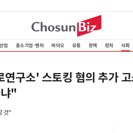
산업
중소기업·벤처
바이오
유통
정책
정치
사회
로연구소' 스토킹 혐의 추가 
아냐"
 것"