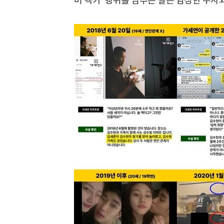
버 렉카' 행위를 멈추는 길은 엄정한 수사