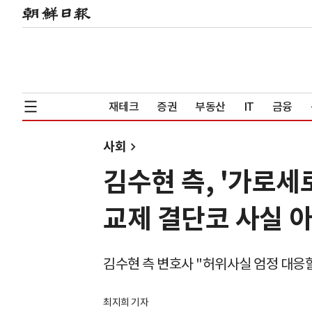
재테크
증권
부동산
IT
금융
사회
김수현 측, '가로세
교제 결단코 사실 
김수현 측 변호사 "허위사실 엄정 대응할
최지희 기자