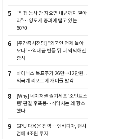
5
"직접 농사 안 지으면 내년까지 팔아
라"… 양도세 중과에 떨고 있는
6070
6
[주간증시전망] "외국인 언제 돌아
오나"…역대급 반등 뒤 더 막막해진
증시
7
하이닉스 목표주가 26만→12만원...
외국계 리포트에 개미들 발칵
8
[Why] 네이처셀 줄기세포 '조인트스
템' 판결 후폭풍…식약처는 왜 항소
했나
9
GPU 다음은 전력… 엔비디아, 랜시
엄에 4조원 투자