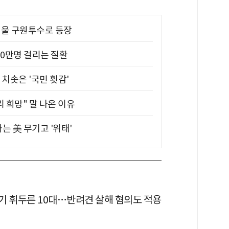
 띄울 구원투수로 등장
10만명 걸리는 질환
치솟은 '국민 횟감'
 희망" 말 나온 이유
는 美 무기고 '위태'
기 휘두른 10대…반려견 살해 혐의도 적용