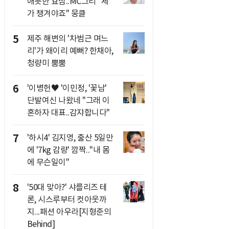
애틋한 효심..MC그리 "제
가 챙겨야죠" 뭉클
5
제주 해변의 '차범근 며느
리'가 왜이리 예뻐? 한채아,
청량미 뿜뿜
6
'이병헌♥ '이민정, '꽃남'
단발여신 나왔네 "그래 이
혼하자 대표..감쟈합니다"
7
'하시4' 김지영, 출산 5일만
에 '7kg 감량' 깜짝.."내 몸
에 무슨일이"
8
'50대 맞아?' 샤를리즈 테
론, 시스루부터 컷아웃까
지...패션 아우라[지형준의
Behind]