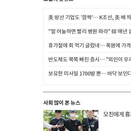
美 방산 기업도 '깜짝'… K조선, 美 배
"말 어눌하면 빨리 병원 와라" 韓 매년 
휴가철에 회 먹기 글렀네… 폭염에 가격 
반도체도 쭉쭉 빠진 증시… "외인이 우리
보유한 미사일 1700발 뿐… 바닥 보인다
사회 많이 본 뉴스
모친에게 흉