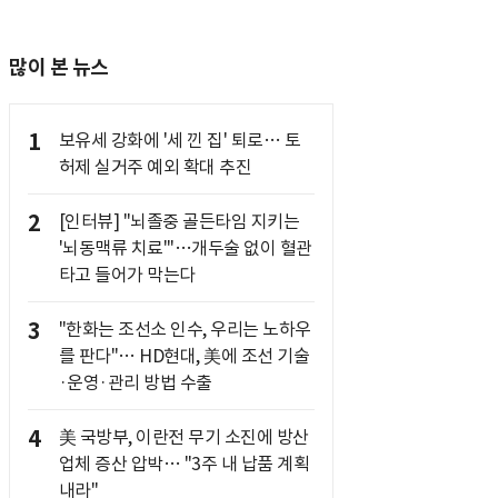
많이 본 뉴스
1
보유세 강화에 '세 낀 집' 퇴로… 토
허제 실거주 예외 확대 추진
2
[인터뷰] "뇌졸중 골든타임 지키는
'뇌동맥류 치료'"…개두술 없이 혈관
타고 들어가 막는다
3
"한화는 조선소 인수, 우리는 노하우
를 판다"… HD현대, 美에 조선 기술
·운영·관리 방법 수출
4
美 국방부, 이란전 무기 소진에 방산
업체 증산 압박… "3주 내 납품 계획
내라"