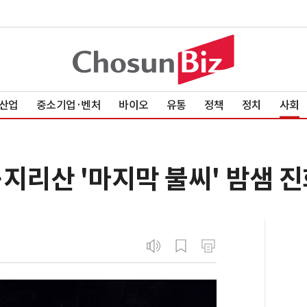
산업
중소기업·벤처
바이오
유통
정책
정치
사회
지리산 '마지막 불씨' 밤샘 