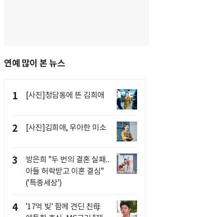
연예 많이 본 뉴스
1
[사진]청담동에 뜬 김희애
2
[사진]김희애, 우아한 미소
3
방은희 "두 번의 결혼 실패..
아들 허락받고 이혼 결심"
('특종세상')
4
'17억 빚' 함께 견딘 친母